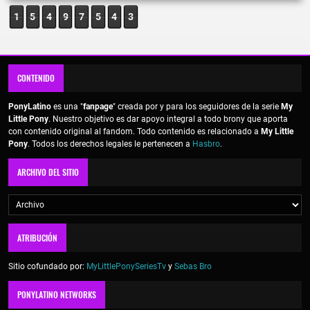
1
5
4
9
7
5
4
3
CONTENIDO
PonyLatino
es una "
fanpage
" creada por y para los seguidores de la serie
My
Little Pony
. Nuestro objetivo es dar apoyo integral a todo brony que aporta
con contenido original al fandom. Todo contenido es relacionado a
My Little
Pony
. Todos los derechos legales le pertenecen a
Hasbro
.
ARCHIVO DEL SITIO
ATRIBUCIÓN
Sitio cofundado por:
MyLittlePonySeriesTv
y
Sebas Bro
PONYLATINO NETWORKS