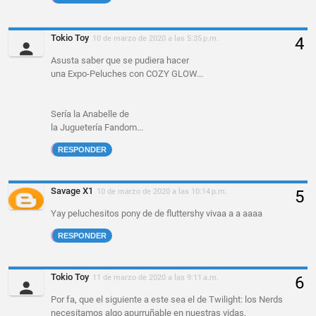
Tokio Toy
10 de marzo de 2020 a las 5:35 p.m.
Asusta saber que se pudiera hacer
una Expo-Peluches con COZY GLOW...
Sería la Anabelle de
la Juguetería Fandom...
RESPONDER
Savage X1
10 de marzo de 2020 a las 10:14 p.m.
Yay peluchesitos pony de de fluttershy vivaa a a aaaa
RESPONDER
Tokio Toy
11 de marzo de 2020 a las 9:11 a.m.
Por fa, que el siguiente a este sea el de Twilight: los Nerds
necesitamos algo apurruñable en nuestras vidas.