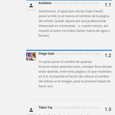
Anónimo
10 de marzo de 2020 a las 2:24 p.m.
Sería bueno, al igual que con las Expo Fanart,
poner un link (o al menos el nombre) de la página
del artista. Quizás alguno por acá pudiera estar
interesado en comisionar... o, cuanto menos, por
respeto al autor (no todos tienen marca de agua o
firmas).
Diego Quin
10 de marzo de 2020 a las 2:27 p.m.
Yo quise poner el nombre de quienes
hicieron estos peluches pero, siempre lleva tiempo
estar ojeando, entre esta página y lo que muestran
en D.A, incluyendo el hecho de colocar el nombre
del artista en la imagen, para la próxima trataré de
hacer eso.
Tokio Toy
11 de marzo de 2020 a las 9:14 a.m.