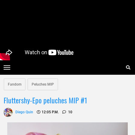
Fandom
Peluches MlP
Fluttershy-Epo peluches MlP #1
Diego Quin
12:05 P.m.
10