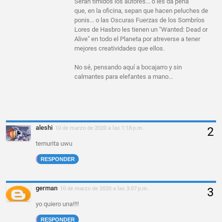
Serán tímidos los autores... o les da pena
que, en la oficina, sepan que hacen peluches de
ponis... o las Oscuras Fuerzas de los Sombríos
Lores de Hasbro les tienen un "Wanted: Dead or
Alive" en todo el Planeta por atreverse a tener
mejores creatividades que ellos.
No sé, pensando aquí a bocajarro y sin
calmantes para elefantes a mano...
aleshi
10 de marzo de 2020 a las 1:18 p.m.
ternurita uwu
RESPONDER
german
10 de marzo de 2020 a las 3:07 p.m.
yo quiero una!!!!
RESPONDER