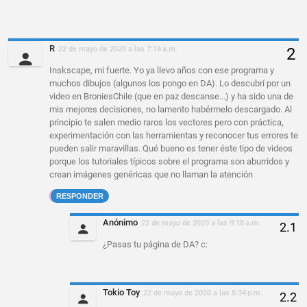
R
22 de mayo de 2020 a las 7:14 a.m.
Inskscape, mi fuerte. Yo ya llevo años con ese programa y
muchos dibujos (algunos los pongo en DA). Lo descubrí por un
video en BroniesChile (que en paz descanse...) y ha sido una de
mis mejores decisiones, no lamento habérmelo descargado. Al
principio te salen medio raros los vectores pero con práctica,
experimentación con las herramientas y reconocer tus errores te
pueden salir maravillas. Qué bueno es tener éste tipo de videos
porque los tutoriales típicos sobre el programa son aburridos y
crean imágenes genéricas que no llaman la atención
RESPONDER
Anónimo
22 de mayo de 2020 a las 9:18 a.m.
¿Pasas tu página de DA? c:
Tokio Toy
22 de mayo de 2020 a las 8:34 p.m.