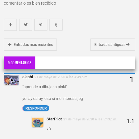
comentario es bien recibido
Entradas más recientes
Entradas antiguas
9 COMENTARIOS
aleshi
21 de mayo de 2020 a las 4:49 p.m.
"aprende a dibujar a pinki"
yo: ay caray, eso si me interesa.jpg
RESPONDER
StarPilot
21 de mayo de 2020 a las 5:13 p.m.
xD