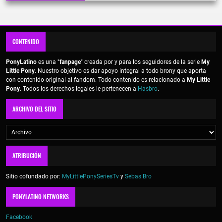
CONTENIDO
PonyLatino
es una "
fanpage
" creada por y para los seguidores de la serie
My
Little Pony
. Nuestro objetivo es dar apoyo integral a todo brony que aporta
con contenido original al fandom. Todo contenido es relacionado a
My Little
Pony
. Todos los derechos legales le pertenecen a
Hasbro
.
ARCHIVO DEL SITIO
ATRIBUCIÓN
Sitio cofundado por:
MyLittlePonySeriesTv
y
Sebas Bro
PONYLATINO NETWORKS
Facebook