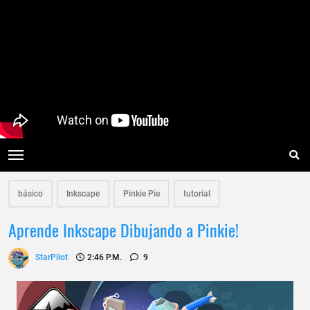
básico
Inkscape
Pinkie Pie
tutorial
Aprende Inkscape Dibujando a Pinkie!
StarPilot
2:46 P.m.
9