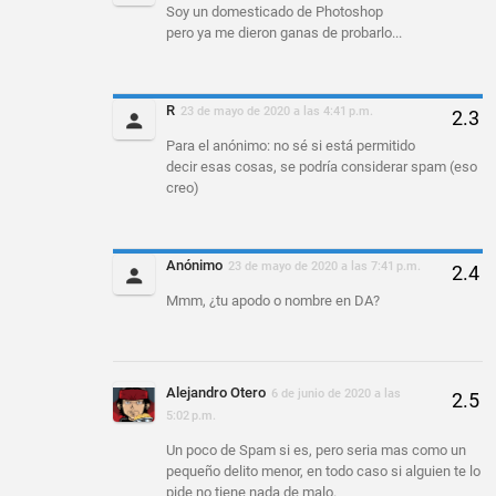
Soy un domesticado de Photoshop
pero ya me dieron ganas de probarlo...
R
23 de mayo de 2020 a las 4:41 p.m.
Para el anónimo: no sé si está permitido
decir esas cosas, se podría considerar spam (eso
creo)
Anónimo
23 de mayo de 2020 a las 7:41 p.m.
Mmm, ¿tu apodo o nombre en DA?
Alejandro Otero
6 de junio de 2020 a las
5:02 p.m.
Un poco de Spam si es, pero seria mas como un
pequeño delito menor, en todo caso si alguien te lo
pide no tiene nada de malo.