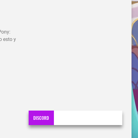
Pony:
o esto y
DISCORD