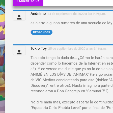
4 COMENTARIOS
Anónimo
24 de septiembre de 2020 a las 9:29 p.m.
es cierto algunos rumores de una secuela de My 
RESPONDER
Tokio Toy
25 de septiembre de 2020 a las 6:16 a.m.
Tan solo tengo la duda de... ¿Cómo le harán para
depender como lo hacemos de la Internet en est
sé). Y de verdad me duele que ya no la doblen c
ANIMÉ EN LOS DÍAS DE "ANIMAX" (te sigo odiando,
de VIC Medios candidateado para eso (doblan "Ali
Discovery", entre otros). Hasta imagino a parte 
reconocieron a Don Cangrejo en "Samurai 7"?).
No diré nada más, execpto esperar la continuida
"Equestria Girl's Phobia Level" por el final de "Po