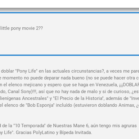
little pony movie 2??
 doblar "Pony Life" en las actuales circunstancias?, a veces me pa
e momento no puede deparar nada bueno (no se puede hacer otra c
on el elenco mejicano y espero que se haga en Venezuela, ¡¡¡DOBL
 Canal Sony)!!!, así que no hay nada de malo y si de curioso, ¿es
enígenas Ancestrales" y "El Precio de la Historia", además de "Inv
del elenco de "Bob Esponja" incluído (estuvieron doblando Animax, 
d de la "10 Temporada" de Nuestras Mane 6, aún tengo mis agruras
ny Life". Gracias PolyLatino y Bípeda Invitada.