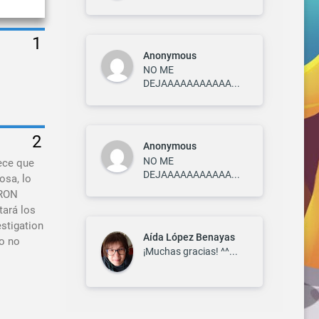
Anonymous
NO ME
DEJAAAAAAAAAAA...
Anonymous
NO ME
rece que
DEJAAAAAAAAAAA...
osa, lo
ARON
tará los
estigation
Aída López Benayas
¿o no
¡Muchas gracias! ^^...