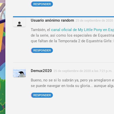
RESPONDER
Usuario anónimo random
25 de septiembre de 2020 a
También, el
canal oficial de My Little Pony en Es
de la serie, así como los especiales de Equestr
que faltan de la Temporada 2 de Equestria Girls: 
RESPONDER
Demux2020
25 de septiembre de 2020 a las 7:21 p.m.
Bueno, no se si lo sabrán ya, pero ya arreglaron 
se puede navegar en toda su gloria... aunque al
RESPONDER