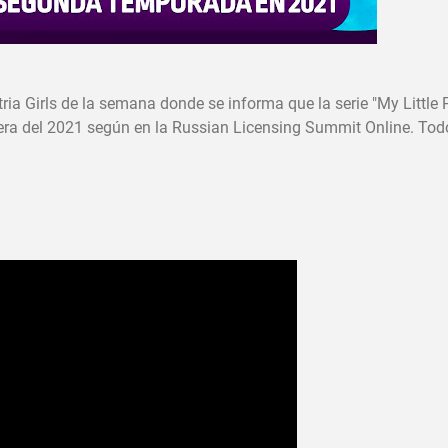
ria Girls de la semana donde se informa que la serie "My Little 
era del 2021 según en la Russian Licensing Summit Online. Tod