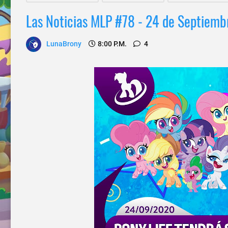
Las Noticias MLP #78 - 24 de Septiem
LunaBrony
8:00 P.m.
4