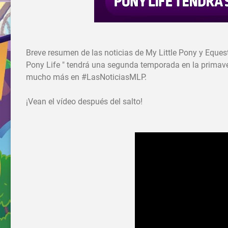
Breve resumen de las noticias de My Little Pony y Equest
Pony Life " tendrá una segunda temporada en la primav
mucho más en #LasNoticiasMLP.
¡Vean el vídeo después del salto!