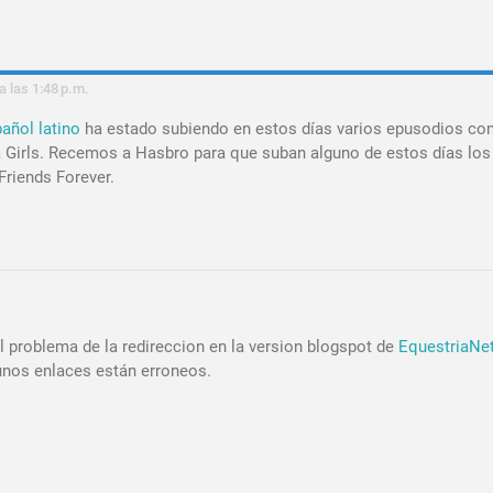
 las 1:48 p.m.
pañol latino
ha estado subiendo en estos días varios epusodios co
ia Girls. Recemos a Hasbro para que suban alguno de estos días los
Friends Forever.
el problema de la redireccion en la version blogspot de
EquestriaNe
gunos enlaces están erroneos.