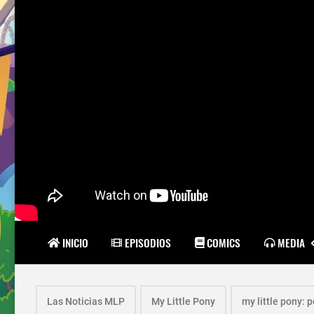
INICIO
EPISODIOS
COMICS
MEDIA
Las Noticias MLP
My Little Pony
my little pony: p