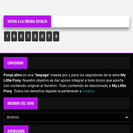
VISTAS A LA PÁGINA TOTALES
1
5
5
1
3
3
7
4
CONTENIDO
PonyLatino
es una "
fanpage
" creada por y para los seguidores de la serie
My
Little Pony
. Nuestro objetivo es dar apoyo integral a todo brony que aporta
con contenido original al fandom. Todo contenido es relacionado a
My Little
Pony
. Todos los derechos legales le pertenecen a
Hasbro
.
ARCHIVO DEL SITIO
ATRIBUCIÓN