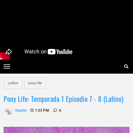
Latino
pony life
Pony Life: Temporada 1 Episodio 7 - 8 (Latino)
Olquifo
1:33 P.m.
6