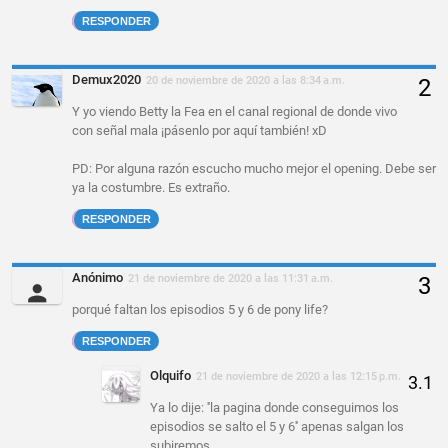
RESPONDER
Demux2020
20 de noviembre de 2020 a las 8:34 a.m.
Y yo viendo Betty la Fea en el canal regional de donde vivo
con señal mala ¡pásenlo por aquí también! xD
PD: Por alguna razón escucho mucho mejor el opening. Debe ser
ya la costumbre. Es extraño.
RESPONDER
Anónimo
21 de noviembre de 2020 a las 11:31 a.m.
porqué faltan los episodios 5 y 6 de pony life?
RESPONDER
Olquifo
21 de noviembre de 2020 a las 12:15 p.m.
Ya lo dije: ''la pagina donde conseguimos los
episodios se salto el 5 y 6'' apenas salgan los
subiremos.