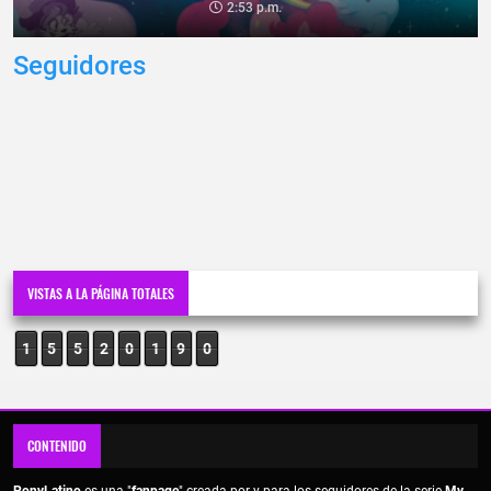
2:53 p.m.
Seguidores
VISTAS A LA PÁGINA TOTALES
1
5
5
2
0
1
9
0
CONTENIDO
PonyLatino
es una "
fanpage
" creada por y para los seguidores de la serie
My