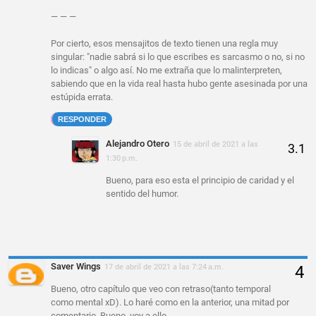
— — —
Por cierto, esos mensajitos de texto tienen una regla muy
singular: "nadie sabrá si lo que escribes es sarcasmo o no, si no
lo indicas" o algo así. No me extraña que lo malinterpreten,
sabiendo que en la vida real hasta hubo gente asesinada por una
estúpida errata.
RESPONDER
Alejandro Otero
15 de abril de 2021 a las
1:30 p.m.
Bueno, para eso esta el principio de caridad y el
sentido del humor.
Saver Wings
17 de abril de 2021 a las 7:24 a.m.
Bueno, otro capítulo que veo con retraso(tanto temporal
como mental xD). Lo haré como en la anterior, una mitad por
comentario. Bueno, voy a ello.