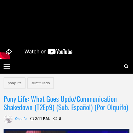
pony life
subtitulado
Pony Life: What Goes Updo/Communication
Shakedown (T2Ep9) (Sub. Español) (Por Olquifo)
Olquifo
2:11 P.m.
8