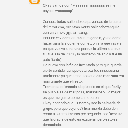
Okay, vamos con "Maaaaaamaaaaaaa se me
cayo el wasaaaap"
Curioso, todas saliendo despavoridas de la casa
del terror esa, mientras Rarity saliendo tranquila
con un simple jijiji, amazing.
Por una vez demuestran inteligencia, ya se como
hacer para la siguiente cometcon a la que vaya(si
es que vuelvo a ir a una porque la ultima a la que
fui fue a la de 2020 y la movieron de sitio y fue un
puto ñordo).
De nuevo con la fisica inventada pero que guarda
cierto sentido, aunque esta vez fue innecesaria
totalmente ya que se notaba que esa manzana era
mas grande que el resto.
Tremenda referencia al episodio en el que Rarity
se puso alas de mariposa, maravilloso. Lo mejor
es que me gustó como la metieron.
Okay, entiendo que Fluttershy sea la calmada del
grupo, pero qué cojones? Esa mierda debe de ir
como a 30 centimetros por segundo, por favor, se
que la gracia de esto es exagerar, pero esto es
demasiado.