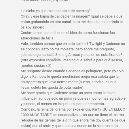
He dicho ya que me encanta este opening?
Okay, y ese bajon de calidad en la imagen? Igual se debe a que
estan grabandolo en otro canal, pero me deja desconcertado si
os soy sincero.
Confirmamos que no tienen ni idea de como funcionan las
atracciones de feria.
Vale, tambien parece que en este spin off Twilight y Cadence no
se conocen, esto no me molesta, pero ahora me pregunto,
¿donde cojones está Shining Armour y a quien se esta tirando?
(otra expresion española, imagino que sabréis para qué se usa,
mentes sucias xD).
Me pregunto desde cuando Cadence es peluquera, pero yo solo
digo, a Rainbow le queda muchísimo mejor esa coleta que la
shitty cresta que lleva normalmente(bueno, a todas las que
llevan coleta les queda de puta madre)
Me hace gracia que Cadence actue un poco como la tipica
influencer, aunque solo un poco ya que es mucho mas agradable
y sincera, al menos en lo que a mi parecer respecta.
Cómo no, la reina del drama por excelencia, Rarity, QUIEN LLEGÓ
1000 AÑOS TARDE, se escandaliza al ver que no tiene el mismo
retoque de las gemas de la crin(que ahora me doy cuenta de que
están) que el resto y que la cabina donde se lo hicieron está