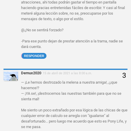
atracciones, ahi todas podrán gastar el tiempo en pantalla
haciendo gracias entretenidas fáciles de escribir. Y casi al final
meteré alguna lección sobre, no se, preocuparse por los
mensajes de texto, o algo por el estilo.
@¿No se sentirá forzado?
-Para ese punto dejan de prestar atención a la trama, nadie se
dará cuenta.
RESPONDER
Demux2020
15 de abril de 2021 a las 8:00 a.m.
— ¡Le hemos destrozado la melena a nuestra amiga!, ¿¡que
hacemos!?
— ¡YA se!, ¡destrocemos las nuestras también para que no se
sienta mal!
Me siento un poco extrañado por esa lógica de las chicas de que
cualquier error de calculo se arregla con "igualarse" al
desafortunado... pero luego me acuerdo que esto es Pony Life, y
se me pasa.