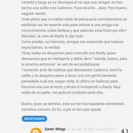
cerrada y luego ya se desmaya al ver que sus amigas se han
hecho una selfie con Cadence. Para mí está... okey. Pero bueno,
seguiré viendo.
Unas pibas que no saben nada de peluquería convirtiendose en
estilistas asi de repente solo para animar a una amiga con
conocimientos sobre belleza y que además esta triste por ello?
Mal plan, la cara de Rarity lo dijo todo.
Como predije, se horrorizo, aunque me sorprende que tubiese
expectativas, la verdad.
Okay, todas se despeinan para coincidir con Rarity, quien
demuestra que es inteligente y debio decir "mierda, bueno, para
la proxima entonces" en vez de escandalizarse.
Tremendo acto de nobleza que demuestra Cadence, borró la
selfie y se despeino pese a tener una crin perfectamente
peinada(la cual era, segun rarity, lo ultimo en belleza) para
hacerse una con el resto y ahora sí incluyendo a Rarity. Muy
noble de su parte, me quito el sombrero ante ella.
Bueno, pues ya terminó, este se me hizo bastante entretenido
siendoos sincero. En fin, a por el otro que queda
RESPONDER
Saver Wings
17 de abril de 2021 a las 7:39 a.m.