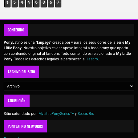
1
5
4
9
6
0
6
7
CONTENIDO
PonyLatino
es una "
fanpage
" creada por y para los seguidores de la serie
My
Little Pony
. Nuestro objetivo es dar apoyo integral a todo brony que aporta
con contenido original al fandom. Todo contenido es relacionado a
My Little
Pony
. Todos los derechos legales le pertenecen a
Hasbro
.
ARCHIVO DEL SITIO
ATRIBUCIÓN
Sitio cofundado por:
MyLittlePonySeriesTv
y
Sebas Bro
PONYLATINO NETWORKS