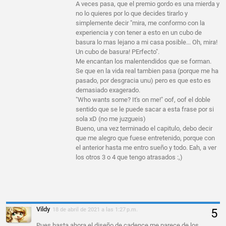
A veces pasa, que el premio gordo es una mierda y
no lo quieres por lo que decides tirarlo y
simplemente decir "mira, me conformo con la
experiencia y con tener a esto en un cubo de
basura lo mas lejano a mi casa posible... Oh, mira!
Un cubo de basura! PErfecto".
Me encantan los malentendidos que se forman.
Se que en la vida real tambien pasa (porque me ha
pasado, por desgracia unu) pero es que esto es
demasiado exagerado.
"Who wants some? It's on me!" oof, oof el doble
sentido que se le puede sacar a esta frase por si
sola xD (no me juzgueis)
Bueno, una vez terminado el capitulo, debo decir
que me alegro que fuese entretenido, porque con
el anterior hasta me entro sueño y todo. Eah, a ver
los otros 3 o 4 que tengo atrasados :,)
Vildy
18 de abril de 2021 a las 1:27 p.m.
Pues hasta ahora el diseño de cadence me parece de los