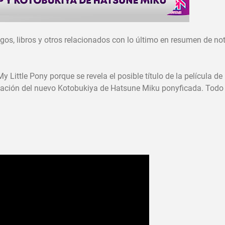
os, libros y otros relacionados con lo último en resumen de not
ittle Pony porque se revela el posible título de la película de
iación del nuevo Kotobukiya de Hatsune Miku ponyficada. Todo 