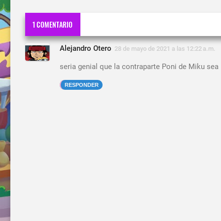
1 COMENTARIO
Alejandro Otero
28 de mayo de 2021 a las 12:22 a.m.
seria genial que la contraparte Poni de Miku sea
RESPONDER