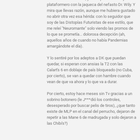
plataformero con la jaqueca del nefasto Dr. Wily. Y
mira que llevas razón, aunque me hubiera gustado
no abrir otra vez esa hérida: con lo seguidor que
soy de las Distopías Futuristas de ese estilo, que
me releí "Neuromante" solo viendo las promos de
lo que se prometía... dolorosa decepción (ah,
aquellos años de cuando no había Pandemias
amargándote el día).
Y lo sentiré por los adeptos a DK que puedan
quedar, si esperan con ansias la T2 con las
Calart's 6 en doblaje de país bloqueado (no Cuba,
por cierto), se van a quedar con hambre cuando
vean de que va ahora y lo que va a durar.
Por cierto, estoy hace meses sin Tv gracias a un
sobrino botonero (le J***dió los controles,
desesperado por buscar pelis de tiros), ¿que tanto
existe de MLP en el canal del perrucho, dejaron de
repetir a las Mane 6 de madrugada y solo dejaron a
las Chibi's?)