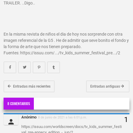
TRAILER. ..Digo..
En la misma revista de niños el dia de hoy nos sorprende con otra
imagen referencial de la G5 . He de admitir que seve bonito el fondo y
la forma de arte que nos tienen preparado.
Fuentes: https://issuu.com/.../tv_kids_summer_festival_pre.../2
Entradas más recientes
Entradas antiguas
8 COMENTARIOS
Anónimo
8 de junio de 2021 a las 6:01 p.m.
https://issuu.com/worldscreen/docs/tv_kids_summer_festi
val_pre-annecy_edition_-_jun/2