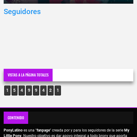
Seguidores
VISTAS A LA PÁGINA TOTALES
1
5
4
9
9
4
2
1
CONTENIDO
PonyLatino
es una "
fanpage
" creada por y para los seguidores de la serie
My
Little Pony
. Nuestro objetivo es dar apoyo integral a todo brony que aporta