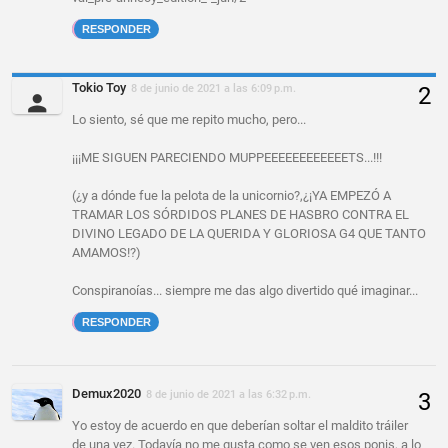
RESPONDER
Tokio Toy
8 de junio de 2021 a las 6:09 p.m.
Lo siento, sé que me repito mucho, pero...
¡¡¡ME SIGUEN PARECIENDO MUPPEEEEEEEEEEEETS...!!!
(¿y a dónde fue la pelota de la unicornio?,¿¡YA EMPEZÓ A
TRAMAR LOS SÓRDIDOS PLANES DE HASBRO CONTRA EL
DIVINO LEGADO DE LA QUERIDA Y GLORIOSA G4 QUE TANTO
AMAMOS!?)
Conspiranoías... siempre me das algo divertido qué imaginar...
RESPONDER
Demux2020
8 de junio de 2021 a las 6:32 p.m.
Yo estoy de acuerdo en que deberían soltar el maldito tráiler
de una vez. Todavía no me gusta como se ven esos ponis, a lo