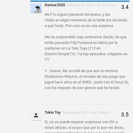
Demux2020
9 de junio de 2021 a las 11:57 a.m.
MLP lo siguen pasando temprano, y las
chibis en algún momento de la tarde (no recuerdo
a que hora). Pero eso no es una sorpresa.
Me ha sorprendido mas enterarme (tarde) de que
están pasando Filly Funtasia en latino por la
mañanas en La Tele Tuya (112 en
Directv/SimpleTV). Ya hay episodios colgados en
YT.
Y... bueno. Me acordé de que aun no termino
Shadowrun Returns, el remake de ese juego que
jugué hace años en el SNES. Junto con el Deus Ex,
son los mejores de ese genero que he tenido.
Tokio Toy
9 de junio de 2021 a las 5:44 p.m.
Si, no se puede esperar sorpresas con DK a
estas alturas, si acaso que por lo que me dices,