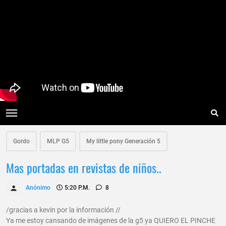
Gordo
MLP G5
My little pony Generación 5
Mas portadas en revistas de niños..
Anónimo
5:20 P.m.
8
/gracias a kevin por la información //
Ya me estoy cansando de imágenes de la g5 ya QUIERO EL PINCHE