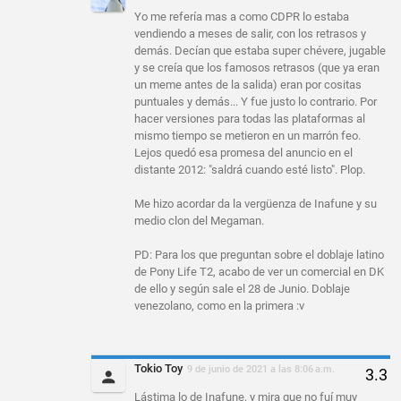
Yo me refería mas a como CDPR lo estaba
vendiendo a meses de salir, con los retrasos y
demás. Decían que estaba super chévere, jugable
y se creía que los famosos retrasos (que ya eran
un meme antes de la salida) eran por cositas
puntuales y demás... Y fue justo lo contrario. Por
hacer versiones para todas las plataformas al
mismo tiempo se metieron en un marrón feo.
Lejos quedó esa promesa del anuncio en el
distante 2012: "saldrá cuando esté listo". Plop.
Me hizo acordar da la vergüenza de Inafune y su
medio clon del Megaman.
PD: Para los que preguntan sobre el doblaje latino
de Pony Life T2, acabo de ver un comercial en DK
de ello y según sale el 28 de Junio. Doblaje
venezolano, como en la primera :v
Tokio Toy
9 de junio de 2021 a las 8:06 a.m.
Lástima lo de Inafune, y mira que no fuí muy