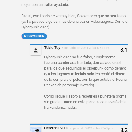
mejor con un tráiler ayudaría.
Eso si, ese fondo se ve muy bien, Solo espero que no sea falso
(ya ha pasado algo así mas de una vez en videojuegos... Como el
Cyberpunk 2077).
RESPONDER
Tokio Toy
8 de junio de 2021 a las 6:54 p.m.
Cyberpunk 2077 no fue falso, simplemente...
fue una condenada trastada, demasiado cruel
para los que seguimos el Ciberpunk como genero
(y a los jugones milenials solo les costó el dinero
de la compra y el pelo, con lo que estaba el Keanu
Reeves de personaje invitado).
Como llegue Hasbro a repetir esa puñetera broma
sin gracia... nada en este planeta los salvará de la
Ira Fandom... nada...
Demux2020
8 de junio de 2021 a las 8:49 p.m.