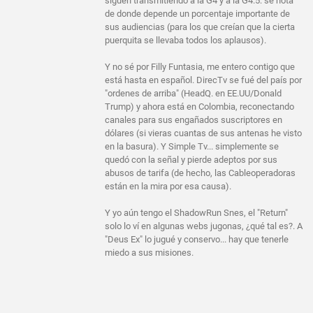
siguen transmitiendo a la G4 y a la G4.5: se nota
de donde depende un porcentaje importante de
sus audiencias (para los que creían que la cierta
puerquita se llevaba todos los aplausos).
Y no sé por Filly Funtasia, me entero contigo que
está hasta en español. DirecTv se fué del país por
"ordenes de arriba" (HeadQ. en EE.UU/Donald
Trump) y ahora está en Colombia, reconectando
canales para sus engañados suscriptores en
dólares (si vieras cuantas de sus antenas he visto
en la basura). Y Simple Tv... simplemente se
quedó con la señal y pierde adeptos por sus
abusos de tarifa (de hecho, las Cableoperadoras
están en la mira por esa causa).
Y yo aún tengo el ShadowRun Snes, el "Return"
solo lo ví en algunas webs jugonas, ¿qué tal es?. A
"Deus Ex" lo jugué y conservo... hay que tenerle
miedo a sus misiones.