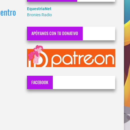
centro
EquestriaNet
Bronies Radio
APÓYANOS CON TU DONATIVO
FACEBOOK