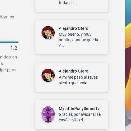
todasss...
dios: es
Alejandro Otero
Muy bueno, y muy
bonito, aunque queria
v...
mitido en
os
lpe pero
Alejandro Otero
A mi me paso al revez,
siento que tenia ...
MyLittlePonySeriesTv
Gracias por avisar si se
cayó el sitio d...