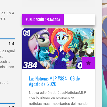
los 3 y 4
para
PUBLICACIÓN DESTACADA
pues igual
s:
uestria
ada, unas
Las Noticias MLP #384 - 06 de
n será
Agosto del 2026
Nueva edición de #LasNoticiasMLP
con lo último en resumen de
noticias más importantes del mundo