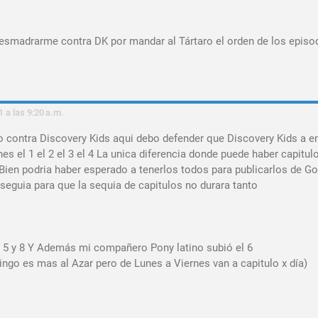
desmadrarme contra DK por mandar al Tártaro el orden de los episo
1 a las 9:20 a.m.
o contra Discovery Kids aqui debo defender que Discovery Kids a e
es el 1 el 2 el 3 el 4 La unica diferencia donde puede haber capitul
ien podria haber esperado a tenerlos todos para publicarlos de Go
seguia para que la sequia de capitulos no durara tanto
 5 y 8 Y Además mi compañero Pony latino subió el 6
ingo es mas al Azar pero de Lunes a Viernes van a capitulo x día)