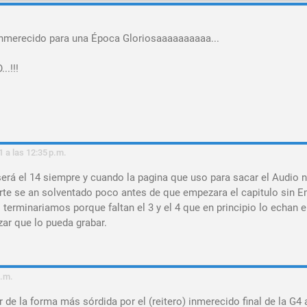
 inmerecido para una Época Gloriosaaaaaaaaaa...
.!!!
1 a las 12:35 p.m.
erá el 14 siempre y cuando la pagina que uso para sacar el Audio 
uerte se an solventado poco antes de que empezara el capitulo sin 
 terminariamos porque faltan el 3 y el 4 que en principio lo echan 
ar que lo pueda grabar.
p.m.
 de la forma más sórdida por el (reitero) inmerecido final de la G4