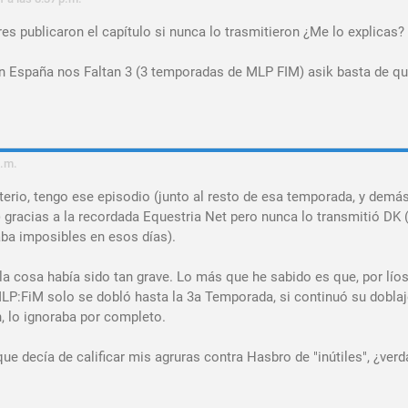
 publicaron el capítulo si nunca lo trasmitieron ¿Me lo explicas?
 España nos Faltan 3 (3 temporadas de MLP FIM) asik basta de qu
a.m.
terio, tengo ese episodio (junto al resto de esa temporada, y demá
) gracias a la recordada Equestria Net pero nunca lo transmitió DK 
ba imposibles en esos días).
la cosa había sido tan grave. Lo más que he sabido es que, por lío
MLP:FiM solo se dobló hasta la 3a Temporada, si continuó su doblaj
, lo ignoraba por completo.
ue decía de calificar mis agruras contra Hasbro de "inútiles", ¿ver