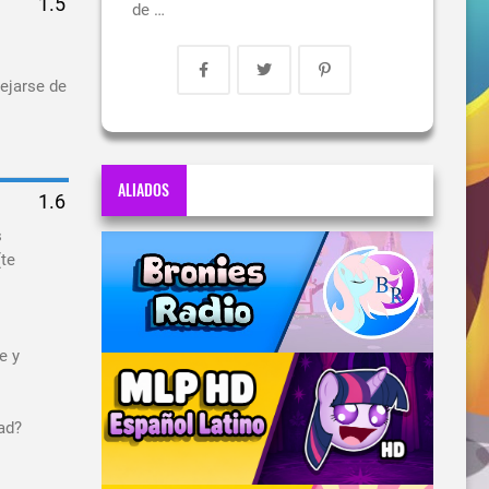
de …
ejarse de
ALIADOS
s
(te
s
e y
dad?