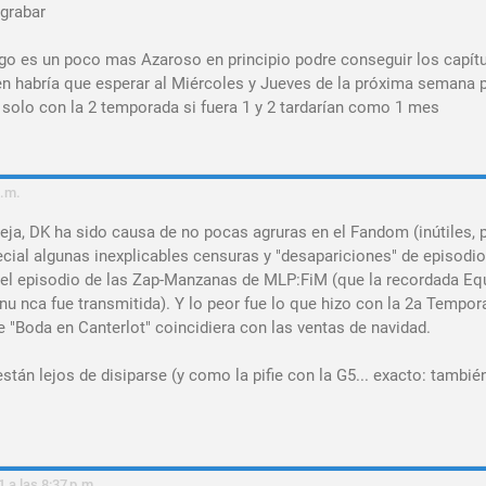
 grabar
go es un poco mas Azaroso en principio podre conseguir los capítu
den habría que esperar al Miércoles y Jueves de la próxima semana 
n solo con la 2 temporada si fuera 1 y 2 tardarían como 1 mes
p.m.
eja, DK ha sido causa de no pocas agruras en el Fandom (inútiles, 
cial algunas inexplicables censuras y "desapariciones" de episodio
n el episodio de las Zap-Manzanas de MLP:FiM (que la recordada Eq
nu nca fue transmitida). Y lo peor fue lo que hizo con la 2a Tempor
"Boda en Canterlot" coincidiera con las ventas de navidad.
tán lejos de disiparse (y como la pifie con la G5... exacto: tambié
1 a las 8:37 p.m.