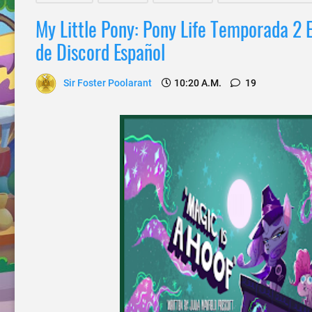
My Little Pony: Pony Life Temporada 2 E
de Discord Español
Sir Foster Poolarant
10:20 A.m.
19