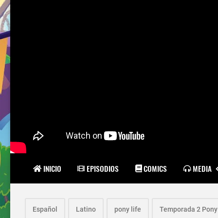
INICIO
EPISODIOS
COMICS
MEDIA
Español
Latino
pony life
Temporada 2 Pony 