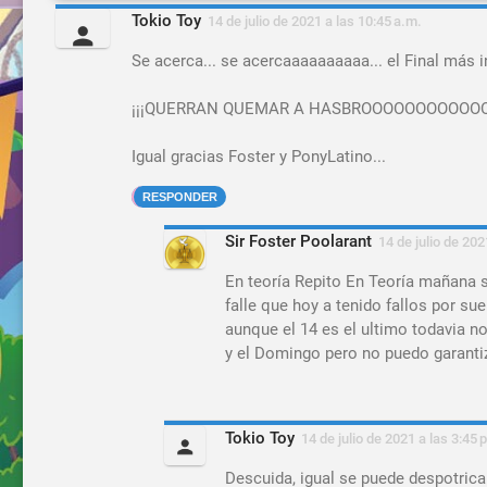
Tokio Toy
14 de julio de 2021 a las 10:45 a.m.
Se acerca... se acercaaaaaaaaaa... el Final más
¡¡¡QUERRAN QUEMAR A HASBROOOOOOOOOOOO..
Igual gracias Foster y PonyLatino...
RESPONDER
Sir Foster Poolarant
14 de julio de 202
En teoría Repito En Teoría mañana s
falle que hoy a tenido fallos por s
aunque el 14 es el ultimo todavia no
y el Domingo pero no puedo garantiz
Tokio Toy
14 de julio de 2021 a las 3:45 
Descuida, igual se puede despotricar