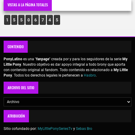
VISTAS A LA PÁGINA TOTALES
1
5
5
0
6
7
4
5
CONTENIDO
PonyLatino
es una "
fanpage
" creada por y para los seguidores de la serie
My
Little Pony
. Nuestro objetivo es dar apoyo integral a todo brony que aporta
con contenido original al fandom. Todo contenido es relacionado a
My Little
Pony
. Todos los derechos legales le pertenecen a
Hasbro
.
ARCHIVO DEL SITIO
ATRIBUCIÓN
Sitio cofundado por:
MyLittlePonySeriesTv
y
Sebas Bro