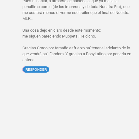
Pues ni hablar, a armarse de paciencia, que ya me leí el
penúltimo comic (de los impresos y de toda Nuestra Era), que
me costará menos el verme ese trailer que el final de Nuestra
MLP...
Una cosa dejo en claro desde este momento:
me siguen pareciendo Muppets. He dicho.
Gracias Gordo por tamaño esfuerzo pa' tener el adelanto de lo
que vendrá pa'l Fandom. Y gracias a PonyLatino por ponerla en
antena.
RESPONDER