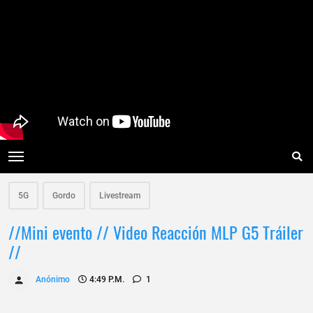
5G
Gordo
Livestream
//Mini evento // Video Reacción MLP G5 Tráiler
//
Anónimo
4:49 P.m.
1