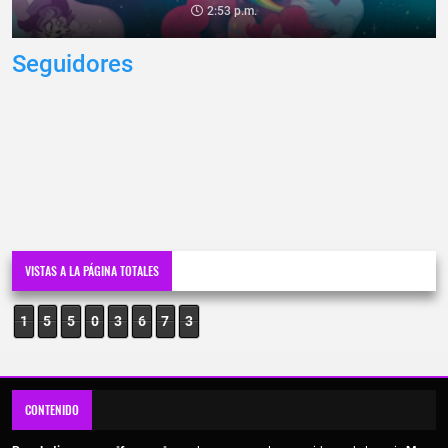
2:53 p.m.
Seguidores
VISTAS A LA PÁGINA TOTALES
1
5
5
0
3
6
7
3
CONTENIDO