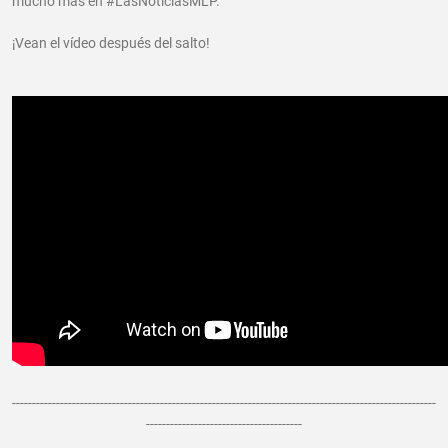
mucho más en #LasNoticiasMLP.
¡Vean el vídeo después del salto!
----------------------------------------------------------------------------------------------------------
---------------------------------------