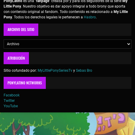
PonyLatino
es una "
fanpage
" creada por y para los seguidores de la serie
My
Little Pony
. Nuestro objetivo es dar apoyo integral a todo brony que aporta
con contenido original al fandom. Todo contenido es relacionado a
My Little
Pony
. Todos los derechos legales le pertenecen a
Hasbro
.
ARCHIVO DEL SITIO
ATRIBUCIÓN
Sitio cofundado por:
MyLittlePonySeriesTv
y
Sebas Bro
PONYLATINO NETWORKS
Facebook
Twitter
YouTube