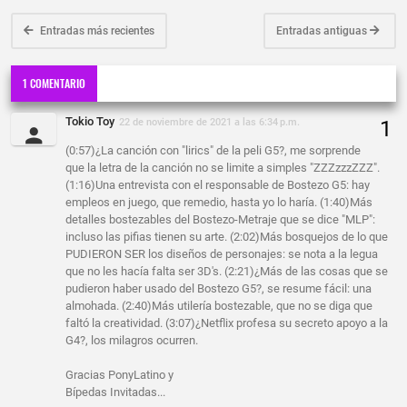
Entradas más recientes
Entradas antiguas
1 COMENTARIO
Tokio Toy
22 de noviembre de 2021 a las 6:34 p.m.
(0:57)¿La canción con "lirics" de la peli G5?, me sorprende
que la letra de la canción no se limite a simples "ZZZzzzZZZ".
(1:16)Una entrevista con el responsable de Bostezo G5: hay
empleos en juego, que remedio, hasta yo lo haría. (1:40)Más
detalles bostezables del Bostezo-Metraje que se dice "MLP":
incluso las pifias tienen su arte. (2:02)Más bosquejos de lo que
PUDIERON SER los diseños de personajes: se nota a la legua
que no les hacía falta ser 3D's. (2:21)¿Más de las cosas que se
pudieron haber usado del Bostezo G5?, se resume fácil: una
almohada. (2:40)Más utilería bostezable, que no se diga que
faltó la creatividad. (3:07)¿Netflix profesa su secreto apoyo a la
G4?, los milagros ocurren.
Gracias PonyLatino y
Bípedas Invitadas...