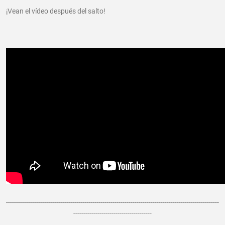
¡Vean el vídeo después del salto!
----------------------------------------------------------------------------------------------------------
---------------------------------------