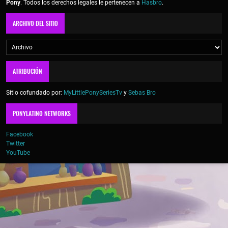
Pony
. Todos los derechos legales le pertenecen a
Hasbro
.
ARCHIVO DEL SITIO
ATRIBUCIÓN
Sitio cofundado por:
MyLittlePonySeriesTv
y
Sebas Bro
PONYLATINO NETWORKS
Facebook
Twitter
YouTube