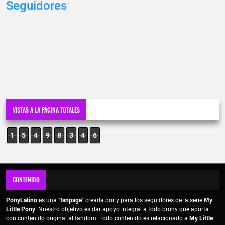
Seguidores
VISTAS A LA PÁGINA TOTALES
1
5
4
9
8
3
4
6
CONTENIDO
PonyLatino
es una "
fanpage
" creada por y para los seguidores de la serie
My
Little Pony
. Nuestro objetivo es dar apoyo integral a todo brony que aporta
con contenido original al fandom. Todo contenido es relacionado a
My Little