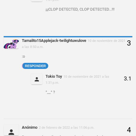
¡¡¡CLOP DETECTED, CLOP DETECTED...!!!
Tamalito15Applejack-twilightuwulove
10 de noviembre de 2021
a las 8:50 a.m.
:o
RESPONDER
Tokio Toy
10 de noviembre de 2021 a las
1:31 p.m.
°__° ?
Anónimo
2 de febrero de 2022 a las 11:06 p.m.