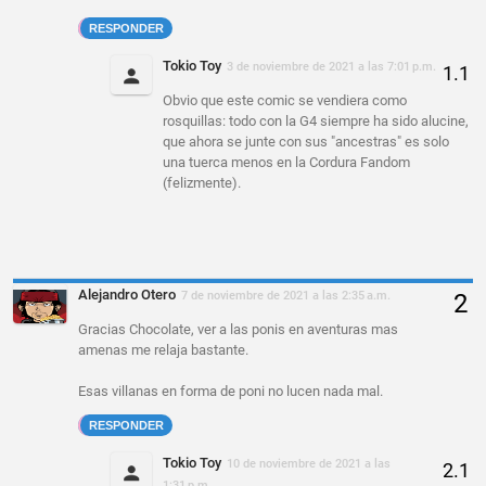
RESPONDER
Tokio Toy
3 de noviembre de 2021 a las 7:01 p.m.
Obvio que este comic se vendiera como
rosquillas: todo con la G4 siempre ha sido alucine,
que ahora se junte con sus "ancestras" es solo
una tuerca menos en la Cordura Fandom
(felizmente).
Alejandro Otero
7 de noviembre de 2021 a las 2:35 a.m.
Gracias Chocolate, ver a las ponis en aventuras mas
amenas me relaja bastante.
Esas villanas en forma de poni no lucen nada mal.
RESPONDER
Tokio Toy
10 de noviembre de 2021 a las
1:31 p.m.