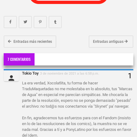
Entradas más recientes
Entradas antiguas
7 COMENTARIOS
Tokio Toy
3 de noviembre de 2021 a las 6:58 p.m.
La era verdad, Xocolatlita, tu forma de hacer
TraduMaquetadas no me molestaba en lo absoluto, tus "Marcas
de Agua" en especial me parecían simpáticas. Me chocaría la
parte de la resolución, espero no se ponga demasiado "pesado"
el archivo: no tod@s nos conectamos vía "Skynet" pa' navegar.
En fin, agradecemos tus esfuerzos para con el Fandom (insisto
en lo de las resoluciones de los comics), la muestra no se ve
nada mal. Gracias a tí y a PonyLatino por los esfuerzos en favor
del Idem.