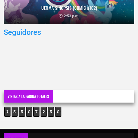
ULTIMA SINOPSIS (COMIC #102)
2:53 p.m.
Seguidores
VISTAS A LA PÁGINA TOTALES
1
5
5
0
7
2
5
0