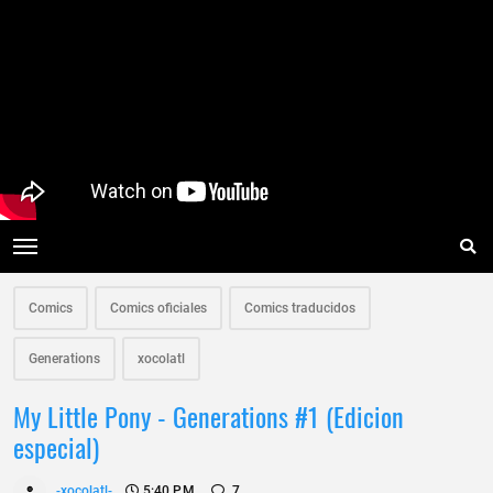
Comics
Comics oficiales
Comics traducidos
Generations
xocolatl
My Little Pony - Generations #1 (Edicion
especial)
-xocolatl-
5:40 P.m.
7