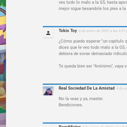
ves todo lo malo a la G5, hasta apo
mejor sigue besandole los pies a la
Tokio Toy
4 de enero de 2022 a las 4:31 
¿Cómo puedo esperar "un capítulo 
dices que le veo todo malo a la G5, 
debiera de sonar demasiado ridícul
Te queda bien ser "Anónimo", vaya 
Real Sociedad De La Amistad
4 de e
No la veas y ya, master.
Bendiciones.
PonyMister