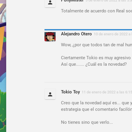
5 de enero de 2022 a las 5:
Totalmente de acuerdo con Real soc
Alejandro Otero
10 de enero de 2022 a 
Wow, ¿por que todos tan de mal hu
Ciertamente Tokio es muy agresivo e
Así que....... ¿Cuál es la novedad?
Tokio Toy
11 de enero de 2022 a las 6:1
Creo que la novedad aquí es... que y
estrategia que el comentario facilón 
No tienes sino que verlo...