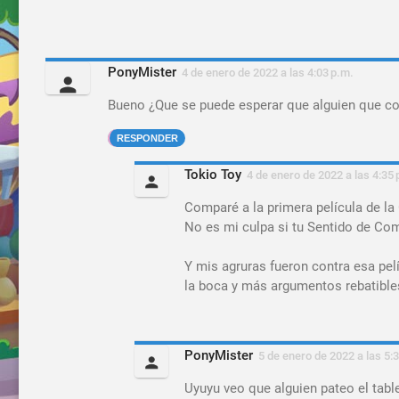
PonyMister
4 de enero de 2022 a las 4:03 p.m.
Bueno ¿Que se puede esperar que alguien que co
RESPONDER
Tokio Toy
4 de enero de 2022 a las 4:35 
Comparé a la primera película de l
No es mi culpa si tu Sentido de Co
Y mis agruras fueron contra esa pel
la boca y más argumentos rebatibles,
PonyMister
5 de enero de 2022 a las 5:
Uyuyu veo que alguien pateo el tabl