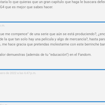
staria lo que quieras que un gran capitulo que haga le buscara defe
 G4 que es mejor que sabes hacer.
p.m.
que me compence" de una serie que aún se está produciendo?, ¿en
de la que tan solo hay una película y algo de mercancía?, hasta para
o, me hace gracia que pretendas molestarme con este berrinche bar
valor demuestras (además de tu "educación") en el Fandom.
nero de 2022 a las 6:47 p.m.