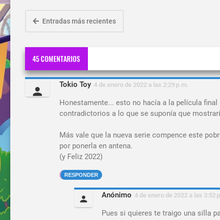
Entradas más recientes
45 COMENTARIOS
Tokio Toy
4 de enero de 2022 a las 2:29 p.m.
Honestamente... esto no hacía a la película fi
contradictorios a lo que se suponía que mostrarí
Más vale que la nueva serie compence este pobre
por ponerla en antena.
(y Feliz 2022)
RESPONDER
Anónimo
4 de enero de 2022 a las 3:52 
Pues si quieres te traigo una silla