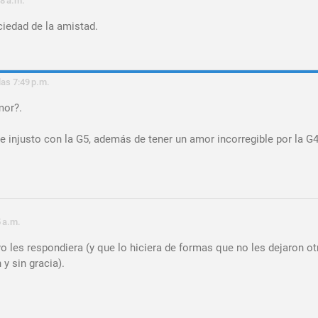
38 a.m.
iedad de la amistad.
las 7:49 p.m.
mor?.
 injusto con la G5, además de tener un amor incorregible por la G4
5 a.m.
o les respondiera (y que lo hiciera de formas que no les dejaron ot
y sin gracia).