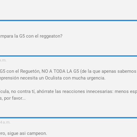
mpara la G5 con el reggeaton?
p.m.
a G5 con el Reguetón, NO A TODA LA G5 (de la que apenas sabemos
mprensión necesita un Oculista con mucha urgencia.
ícula, no contra tí, ahórrate las reacciones innecesarias: menos e
 por favor...
34 a.m.
ero, sigue asi campeon.