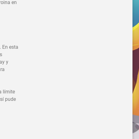
roina en
. En esta
as
ay y
dra
 límite
así pude