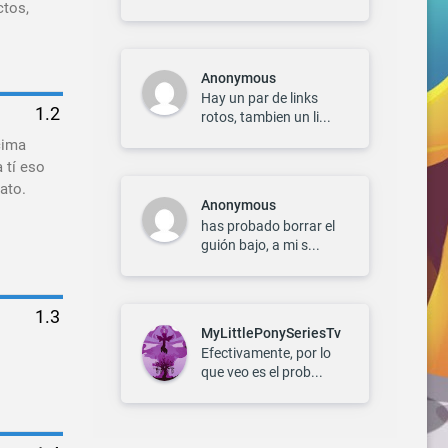
ctos,
Anonymous
Hay un par de links
rotos, tambien un li...
cima
 tí eso
ato.
Anonymous
has probado borrar el
guión bajo, a mi s...
MyLittlePonySeriesTv
Efectivamente, por lo
que veo es el prob...