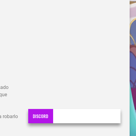
sado
 que
DISCORD
a robarlo