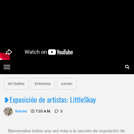
Art Gallery
Entrevista
naruko
❥Exposición de artistas: LittleSkay
Naruko
7:33 A.m.
3
Bienvenidos todos una vez más a la sección de exposición de 