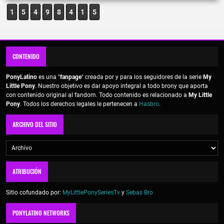
1
5
4
9
8
4
1
5
CONTENIDO
PonyLatino
es una "
fanpage
" creada por y para los seguidores de la serie
My
Little Pony
. Nuestro objetivo es dar apoyo integral a todo brony que aporta
con contenido original al fandom. Todo contenido es relacionado a
My Little
Pony
. Todos los derechos legales le pertenecen a
Hasbro
.
ARCHIVO DEL SITIO
ATRIBUCIÓN
Sitio cofundado por:
MyLittlePonySeriesTv
y
Sebas Bro
PONYLATINO NETWORKS