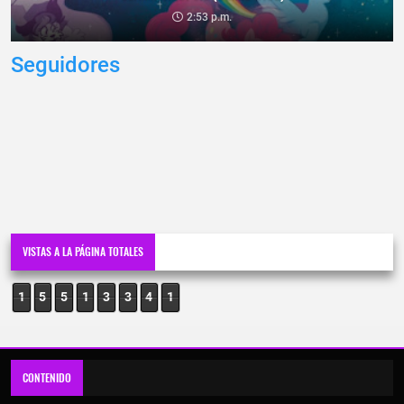
2:53 p.m.
Seguidores
VISTAS A LA PÁGINA TOTALES
1
5
5
1
3
3
4
1
CONTENIDO