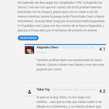
G4 (además de descargar los compilados TPB, incluyendo los
"arcos") me veo con que los comics de la G5 podrían traernos
aventuras con la chispa y gracia que creí no volver a ver (al
menos mientras vuelve la pareja Andy Price/Katie Cook a hacer
historietas). Gracias Blue Song por el esfuerzo tradumaquetista
(+10 palabra rara ) para con los comics de la Nueva Equestria, y
gracias a PonyLatino por el esfuerzo de ponerlo en antena.
RESPONDER
Alejandro Otero
1 de diciembre de 2022 a las
7:23 a.m.
También podrían darle una oportunidad al nuevo
talento. Quizás cobren mas barato y nos den mas
paginas por comic.
Tokio Toy
1 de diciembre de 2022 a las 2:06 p.m.
Si que se la doy, Otero, no les niego sus
méritos... solo que lo más que había vuelto a ver
dibujar es a Garbowka, y no miento al decir que