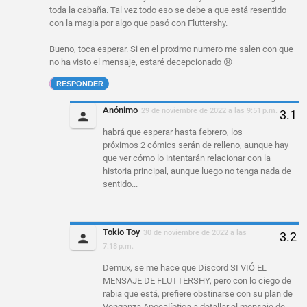
toda la cabaña. Tal vez todo eso se debe a que está resentido
con la magia por algo que pasó con Fluttershy.
Bueno, toca esperar. Si en el proximo numero me salen con que
no ha visto el mensaje, estaré decepcionado 😠
RESPONDER
Anónimo
29 de noviembre de 2022 a las 9:51 p.m.
habrá que esperar hasta febrero, los
próximos 2 cómics serán de relleno, aunque hay
que ver cómo lo intentarán relacionar con la
historia principal, aunque luego no tenga nada de
sentido...
Tokio Toy
30 de noviembre de 2022 a las
7:18 p.m.
Demux, se me hace que Discord SI VIÓ EL
MENSAJE DE FLUTTERSHY, pero con lo ciego de
rabia que está, prefiere obstinarse con su plan de
Venganza Apocalíptica a detallar el mensaje de