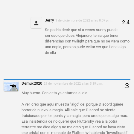
Jerry
1 de diciembre de 2022 a las 8:07 p.m.
Se podria decir que si a veces sunny puede
ser eso que dices Alejandro, tenia que tener
diferencias con twilight para que no se viera como
una copia, pero no pude evitar ver que tiene algo
de ella
Demux2020
29 de noviembre de 2022 a las 5:19 p.m.
Muy bueno. Con esta ya estamos al dia.
A ver, creo que aqui muestra "algo" del porque Discord quiere
borrar de nuevo la magia. Alli sale que Discord se siente
traicionado por los ponis y la magia, pero creo que es algo mas.
Esa insistencia de no querer que Fluttershy vea a la potra
terrestre me dice algo y no me creo que Discord no haya visto
ese cristal con el mensaje de Fluttershy habiendo "investigado"