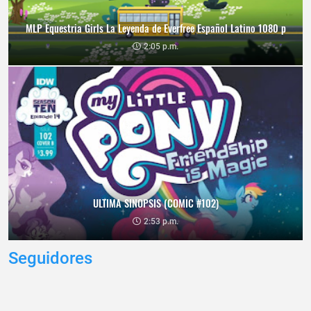
MLP Equestria Girls La Leyenda de Everfree Español Latino 1080 p
2:05 p.m.
ULTIMA SINOPSIS (COMIC #102)
2:53 p.m.
Seguidores