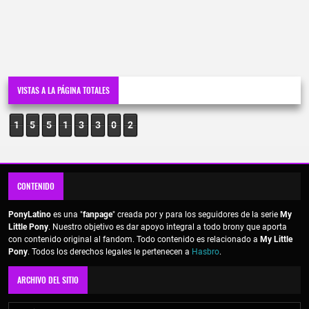
VISTAS A LA PÁGINA TOTALES
1
5
5
1
3
3
0
2
CONTENIDO
PonyLatino
es una "
fanpage
" creada por y para los seguidores de la serie
My
Little Pony
. Nuestro objetivo es dar apoyo integral a todo brony que aporta
con contenido original al fandom. Todo contenido es relacionado a
My Little
Pony
. Todos los derechos legales le pertenecen a
Hasbro
.
ARCHIVO DEL SITIO