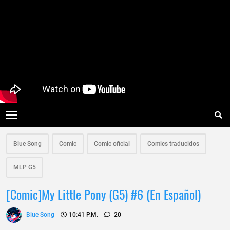
Blue Song
Comic
Comic oficial
Comics traducidos
MLP G5
[Comic]My Little Pony (G5) #6 (En Español)
Blue Song
10:41 P.m.
20