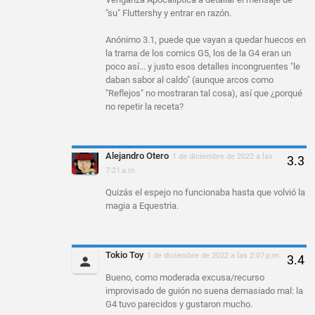
"su" Fluttershy y entrar en razón.
Anónimo 3.1, puede que vayan a quedar huecos en
la trama de los comics G5, los de la G4 eran un
poco así... y justo esos detalles incongruentes "le
daban sabor al caldo" (aunque arcos como
"Reflejos" no mostraran tal cosa), así que ¿porqué
no repetir la receta?
Alejandro Otero
1 de diciembre de 2022 a las
7:21 a.m.
Quizás el espejo no funcionaba hasta que volvió la
magia a Equestria.
Tokio Toy
1 de diciembre de 2022 a las 2:07 p.m.
Bueno, como moderada excusa/recurso
improvisado de guión no suena demasiado mal: la
G4 tuvo parecidos y gustaron mucho.