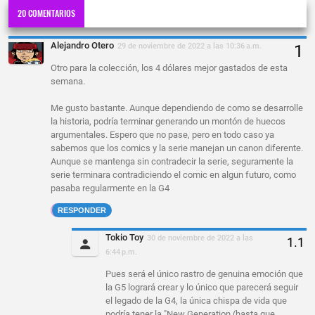
20 COMENTARIOS
Alejandro Otero
29 de noviembre de 2022 a las 10:36 a.m.
Otro para la colección, los 4 dólares mejor gastados de esta
semana.
Me gusto bastante. Aunque dependiendo de como se desarrolle
la historia, podría terminar generando un montón de huecos
argumentales. Espero que no pase, pero en todo caso ya
sabemos que los comics y la serie manejan un canon diferente.
Aunque se mantenga sin contradecir la serie, seguramente la
serie terminara contradiciendo el comic en algun futuro, como
pasaba regularmente en la G4
RESPONDER
Tokio Toy
30 de noviembre de 2022 a las
6:44 p.m.
Pues será el único rastro de genuina emoción que
la G5 logrará crear y lo único que parecerá seguir
el legado de la G4, la única chispa de vida que
podría tener la "New Generation (hasta que