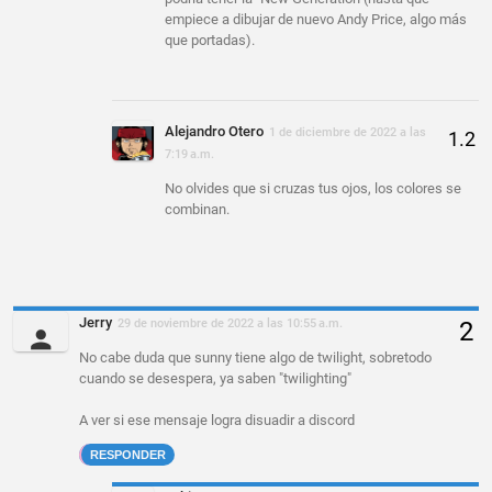
empiece a dibujar de nuevo Andy Price, algo más
que portadas).
Alejandro Otero
1 de diciembre de 2022 a las
7:19 a.m.
No olvides que si cruzas tus ojos, los colores se
combinan.
Jerry
29 de noviembre de 2022 a las 10:55 a.m.
No cabe duda que sunny tiene algo de twilight, sobretodo
cuando se desespera, ya saben "twilighting"
A ver si ese mensaje logra disuadir a discord
RESPONDER