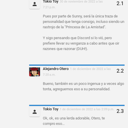
Tokio Toy
30 de noviembre de 2022 a las
7:21 p.m.
Pues por parte de Sunny, será la única traza de
personalidad que tenga consigo, incluso siendo un
rastrojo de la "Princesa de La Amistad".
Y sigo pensando que Discord si lo vió, pero
prefiere llevar su venganza a cabo antes que oir
razones que razonar (DUH!).
Alejandro Otero
1 de diciembre de 2022 a las
7:20 a.m.
Bueno, también es un poco ingenua y a veces algo
tonta, agreguemos eso a su personalidad.
Tokio Toy
1 de diciembre de 2022 a las 2:09 p.m.
Ok, ok, es una lerda adorable, Otero, te
compro eso...