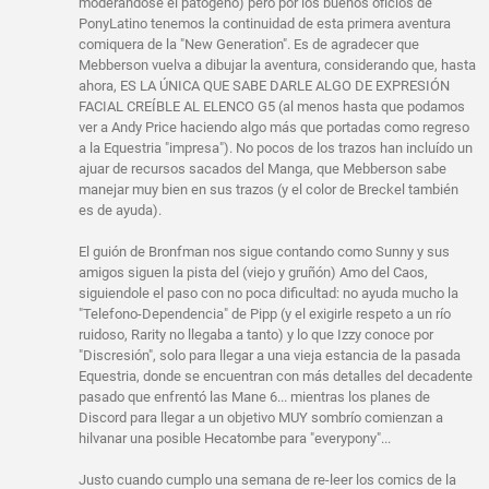
moderándose el patógeno) pero por los buenos oficios de
PonyLatino tenemos la continuidad de esta primera aventura
comiquera de la "New Generation". Es de agradecer que
Mebberson vuelva a dibujar la aventura, considerando que, hasta
ahora, ES LA ÚNICA QUE SABE DARLE ALGO DE EXPRESIÓN
FACIAL CREÍBLE AL ELENCO G5 (al menos hasta que podamos
ver a Andy Price haciendo algo más que portadas como regreso
a la Equestria "impresa"). No pocos de los trazos han incluído un
ajuar de recursos sacados del Manga, que Mebberson sabe
manejar muy bien en sus trazos (y el color de Breckel también
es de ayuda).
El guión de Bronfman nos sigue contando como Sunny y sus
amigos siguen la pista del (viejo y gruñón) Amo del Caos,
siguiendole el paso con no poca dificultad: no ayuda mucho la
"Telefono-Dependencia" de Pipp (y el exigirle respeto a un río
ruidoso, Rarity no llegaba a tanto) y lo que Izzy conoce por
"Discresión", solo para llegar a una vieja estancia de la pasada
Equestria, donde se encuentran con más detalles del decadente
pasado que enfrentó las Mane 6... mientras los planes de
Discord para llegar a un objetivo MUY sombrío comienzan a
hilvanar una posible Hecatombe para "everypony"...
Justo cuando cumplo una semana de re-leer los comics de la