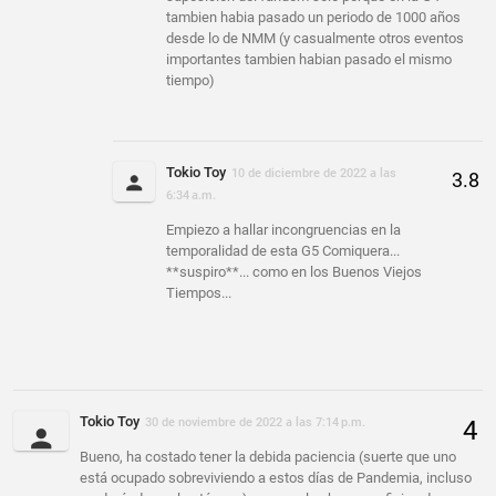
tambien habia pasado un periodo de 1000 años
desde lo de NMM (y casualmente otros eventos
importantes tambien habian pasado el mismo
tiempo)
Tokio Toy
10 de diciembre de 2022 a las
6:34 a.m.
Empiezo a hallar incongruencias en la
temporalidad de esta G5 Comiquera...
**suspiro**... como en los Buenos Viejos
Tiempos...
Tokio Toy
30 de noviembre de 2022 a las 7:14 p.m.
Bueno, ha costado tener la debida paciencia (suerte que uno
está ocupado sobreviviendo a estos días de Pandemia, incluso