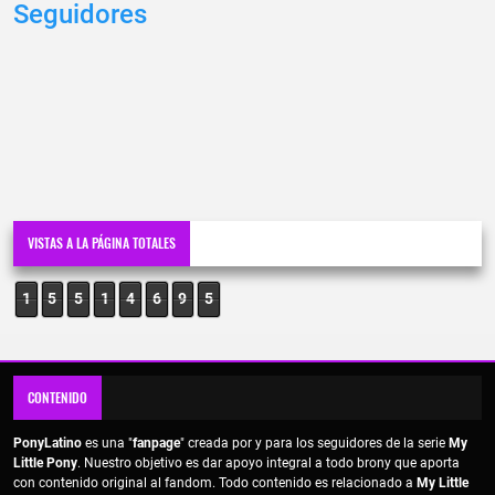
Seguidores
VISTAS A LA PÁGINA TOTALES
1
5
5
1
4
6
9
6
CONTENIDO
PonyLatino
es una "
fanpage
" creada por y para los seguidores de la serie
My
Little Pony
. Nuestro objetivo es dar apoyo integral a todo brony que aporta
con contenido original al fandom. Todo contenido es relacionado a
My Little