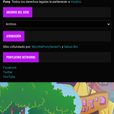
Pony
. Todos los derechos legales le pertenecen a
Hasbro
.
ARCHIVO DEL SITIO
ATRIBUCIÓN
Sitio cofundado por:
MyLittlePonySeriesTv
y
Sebas Bro
PONYLATINO NETWORKS
Facebook
Twitter
YouTube