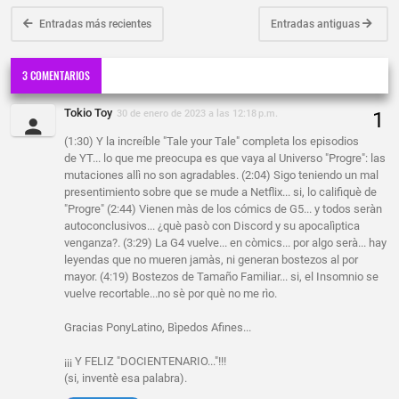
Entradas más recientes
Entradas antiguas
3 COMENTARIOS
Tokio Toy
30 de enero de 2023 a las 12:18 p.m.
(1:30) Y la increíble "Tale your Tale" completa los episodios
de YT... lo que me preocupa es que vaya al Universo "Progre": las
mutaciones allì no son agradables. (2:04) Sigo teniendo un mal
presentimiento sobre que se mude a Netflix... si, lo califiquè de
"Progre" (2:44) Vienen màs de los cómics de G5... y todos seràn
autoconclusivos... ¿què pasò con Discord y su apocalìptica
venganza?. (3:29) La G4 vuelve... en còmics... por algo serà... hay
leyendas que no mueren jamàs, ni generan bostezos al por
mayor. (4:19) Bostezos de Tamaño Familiar... si, el Insomnio se
vuelve recortable...no sè por què no me rìo.
Gracias PonyLatino, Bìpedos Afines...
¡¡¡ Y FELIZ "DOCIENTENARIO..."!!!
(si, inventè esa palabra).