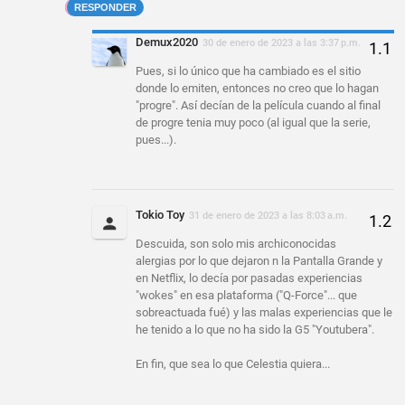
RESPONDER
Demux2020
30 de enero de 2023 a las 3:37 p.m.
Pues, si lo único que ha cambiado es el sitio
donde lo emiten, entonces no creo que lo hagan
"progre". Así decían de la película cuando al final
de progre tenia muy poco (al igual que la serie,
pues...).
Tokio Toy
31 de enero de 2023 a las 8:03 a.m.
Descuida, son solo mis archiconocidas
alergias por lo que dejaron n la Pantalla Grande y
en Netflix, lo decía por pasadas experiencias
"wokes" en esa plataforma ("Q-Force"... que
sobreactuada fué) y las malas experiencias que le
he tenido a lo que no ha sido la G5 "Youtubera".
En fin, que sea lo que Celestia quiera...