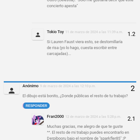
concierto apesta"
Tokio Toy
11 de marzo de 2024 a las 11:39 a.m.
Si Lauren Faust viera esto, se destornillaría
de risa (yo lo hago, cuesta escribir entre
carcajadas)...
Anónimo
9 de marzo de 2024 a las 12:10 p.m.
El dibujo está bonito, ¿Donde públicas el resto de tu trabajo?
RESPONDER
Fran2000
12 de marzo de 2024 a las 5:28 p.m.
Muchas gracias, me alegro de que te guste
^^. El resto de mi trabajo puedes encontrarlo en
Derpibooru bajo el nombre de "sparkfler85" ;P