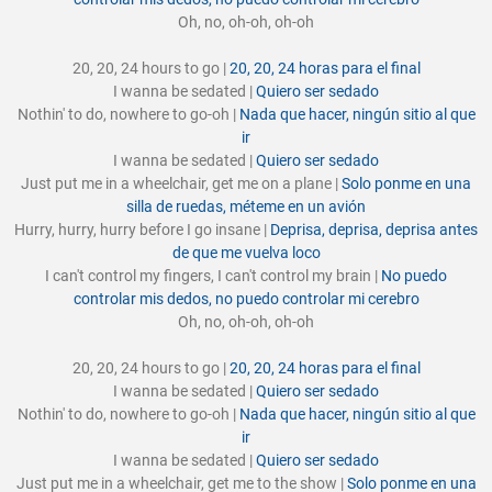
Oh, no, oh-oh, oh-oh
20, 20, 24 hours to go |
20, 20, 24 horas para el final
I wanna be sedated |
Quiero ser sedado
Nothin' to do, nowhere to go-oh |
Nada que hacer, ningún sitio al que
ir
I wanna be sedated |
Quiero ser sedado
Just put me in a wheelchair, get me on a plane |
Solo ponme en una
silla de ruedas, méteme en un avión
Hurry, hurry, hurry before I go insane |
Deprisa, deprisa, deprisa antes
de que me vuelva loco
I can't control my fingers, I can't control my brain |
No puedo
controlar mis dedos, no puedo controlar mi cerebro
Oh, no, oh-oh, oh-oh
20, 20, 24 hours to go |
20, 20, 24 horas para el final
I wanna be sedated |
Quiero ser sedado
Nothin' to do, nowhere to go-oh |
Nada que hacer, ningún sitio al que
ir
I wanna be sedated |
Quiero ser sedado
Just put me in a wheelchair, get me to the show |
Solo ponme en una