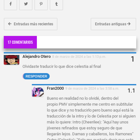
Entradas más recientes
Entradas antiguas
17 COMENTARIOS
Alejandro Otero
8 de marzo de 2024 a las 1:13 p.m.
Olvidaste traducir lo que dice celestia al final
RESPONDER
Fran2000
9 de marzo de 2024 a las 3:58 a.m.
Bueno en realidad no lo olvidé, dentro del
propio PMV simplemente me centro en subtitular
lo que dice y no traducirlo pero bueno aquí está la
traducción de la intro y lo de Celestia por si alguien
más lo quiere: Intro (Cheerilee): "Aquí hay unos
jóvenes refinados que estoy seguro de que
llegarán lejos. Damas y caballeros, los Ramones"
Outro (Celestia): "Solo me gustaría decir que este