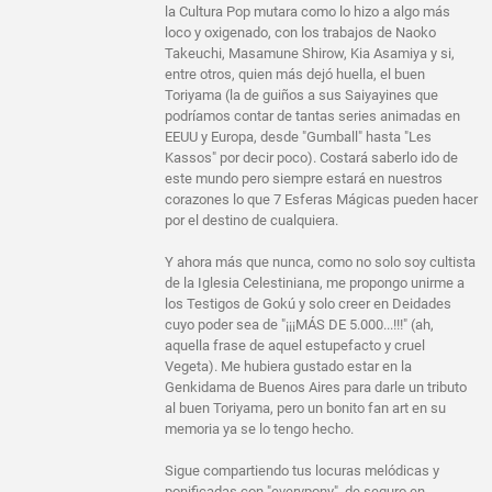
la Cultura Pop mutara como lo hizo a algo más
loco y oxigenado, con los trabajos de Naoko
Takeuchi, Masamune Shirow, Kia Asamiya y si,
entre otros, quien más dejó huella, el buen
Toriyama (la de guiños a sus Saiyayines que
podríamos contar de tantas series animadas en
EEUU y Europa, desde "Gumball" hasta "Les
Kassos" por decir poco). Costará saberlo ido de
este mundo pero siempre estará en nuestros
corazones lo que 7 Esferas Mágicas pueden hacer
por el destino de cualquiera.
Y ahora más que nunca, como no solo soy cultista
de la Iglesia Celestiniana, me propongo unirme a
los Testigos de Gokú y solo creer en Deidades
cuyo poder sea de "¡¡¡MÁS DE 5.000...!!!" (ah,
aquella frase de aquel estupefacto y cruel
Vegeta). Me hubiera gustado estar en la
Genkidama de Buenos Aires para darle un tributo
al buen Toriyama, pero un bonito fan art en su
memoria ya se lo tengo hecho.
Sigue compartiendo tus locuras melódicas y
ponificadas con "everypony", de seguro en