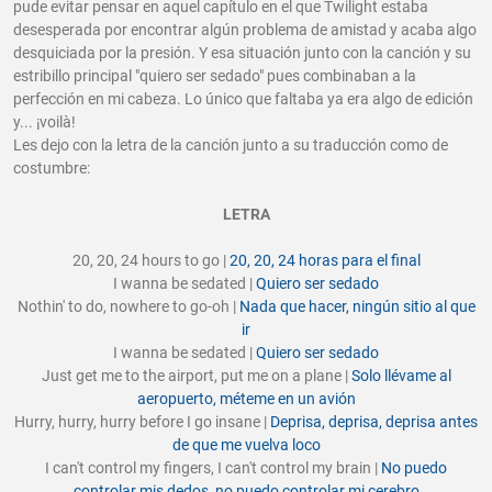
pude evitar pensar en aquel capítulo en el que Twilight estaba
desesperada por encontrar algún problema de amistad y acaba algo
desquiciada por la presión. Y esa situación junto con la canción y su
estribillo principal "quiero ser sedado" pues combinaban a la
perfección en mi cabeza. Lo único que faltaba ya era algo de edición
y... ¡voilà!
Les dejo con la letra de la canción junto a su traducción como de
costumbre:
LETRA
20, 20, 24 hours to go |
20, 20, 24 horas para el final
I wanna be sedated |
Quiero ser sedado
Nothin' to do, nowhere to go-oh |
Nada que hacer, ningún sitio al que
ir
I wanna be sedated |
Quiero ser sedado
Just get me to the airport, put me on a plane |
Solo llévame al
aeropuerto, méteme en un avión
Hurry, hurry, hurry before I go insane |
Deprisa, deprisa, deprisa antes
de que me vuelva loco
I can't control my fingers, I can't control my brain |
No puedo
controlar mis dedos, no puedo controlar mi cerebro