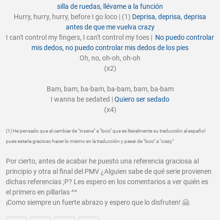
silla de ruedas, llévame a la función
Hurry, hurry, hurry, before I go loco | (1)
Deprisa, deprisa, deprisa
antes de que me vuelva crazy
I can't control my fingers, I can't control my toes |
No puedo controlar
mis dedos, no puedo controlar mis dedos de los pies
Oh, no, oh-oh, oh-oh
(x2)
Bam, bam, ba-bam, ba-bam, bam, ba-bam
I wanna be sedated |
Quiero ser sedado
(x4)
(1) He pensado que al cambiar de "insane" a "loco" que es literalmente su traducción al español
pues estaría gracioso hacer lo mismo en la traducción y pasar de "loco" a "crazy"
Por cierto, antes de acabar he puesto una referencia graciosa al
principio y otra al final del PMV ¿Alguien sabe de qué serie provienen
dichas referencias ;P? Les espero en los comentarios a ver quién es
el primero en pillarlas ^^
¡Como siempre un fuerte abrazo y espero que lo disfruten! 🤗