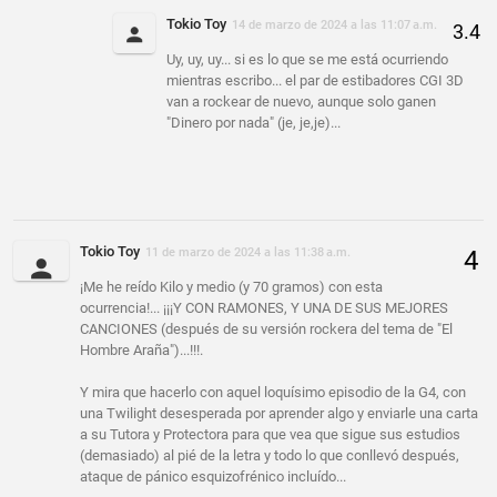
Tokio Toy
14 de marzo de 2024 a las 11:07 a.m.
Uy, uy, uy... si es lo que se me está ocurriendo
mientras escribo... el par de estibadores CGI 3D
van a rockear de nuevo, aunque solo ganen
"Dinero por nada" (je, je,je)...
Tokio Toy
11 de marzo de 2024 a las 11:38 a.m.
¡Me he reído Kilo y medio (y 70 gramos) con esta
ocurrencia!... ¡¡¡Y CON RAMONES, Y UNA DE SUS MEJORES
CANCIONES (después de su versión rockera del tema de "El
Hombre Araña")...!!!.
Y mira que hacerlo con aquel loquísimo episodio de la G4, con
una Twilight desesperada por aprender algo y enviarle una carta
a su Tutora y Protectora para que vea que sigue sus estudios
(demasiado) al pié de la letra y todo lo que conllevó después,
ataque de pánico esquizofrénico incluído...