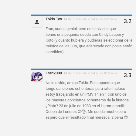
Tokio Toy
14 de marzo de 2024 a las 5:28 a.m.
Fran, suena genial, pero no te olvides que
tienes una pequeña deuda con Cindy Lauper y
Koto (y cuanto hubiera y pudieras seleccionar de la
música de los 80's, que aderezado con ponis serán
increibles)...
Fran2000
14 de marzo de 2024 a las 8:36 a.m.
No lo olvido, amigo Tokio. Por supuesto que
tengo canciones ochenteras para rato. Incluso
estoy trabajando en un PMV 14 en 1 con uno de
los mayores conciertos ochenteros de la historia
¿Pista? 23 de julio de 1983 en el Hammersmith
Odeon de Londres 😎👌. Me queda mucho pero
espero que el resultado final merezca la pena 😊