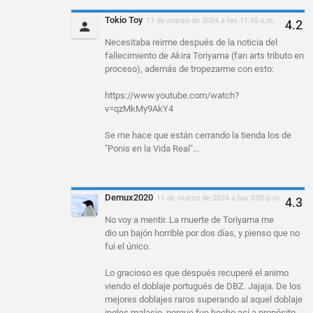
Tokio Toy
11 de marzo de 2024 a las 11:45 a.m.
Necesitaba reirme después de la noticia del
fallecimiento de Akira Toriyama (fan arts tributo en
proceso), además de tropezarme con esto:
https://www.youtube.com/watch?
v=qzMkMy9AkY4
Se me hace que están cerrando la tienda los de
"Ponis en la Vida Real"...
Demux2020
11 de marzo de 2024 a las 3:05 p.m.
No voy a mentir. La muerte de Toriyama me
dio un bajón horrible por dos días, y pienso que no
fui el único.
Lo gracioso es que después recuperé el animo
viendo el doblaje portugués de DBZ. Jajaja. De los
mejores doblajes raros superando al aquel doblaje
ingles malasio, porque fue hecho así a propósito