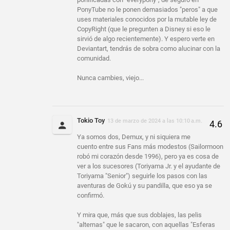
PonyTube no le ponen demasiados "peros" a que
uses materiales conocidos por la mutable ley de
CopyRight (que le pregunten a Disney si eso le
sirvió de algo recientemente). Y espero verte en
Deviantart, tendrás de sobra como alucinar con la
comunidad.
Nunca cambies, viejo...
Tokio Toy
13 de marzo de 2024 a las 10:10 a.m.
Ya somos dos, Demux, y ni siquiera me
cuento entre sus Fans más modestos (Sailormoon
robó mi corazón desde 1996), pero ya es cosa de
ver a los sucesores (Toriyama Jr. y el ayudante de
Toriyama "Senior") seguirle los pasos con las
aventuras de Gokú y su pandilla, que eso ya se
confirmó.
Y mira que, más que sus doblajes, las pelis
"alternas" que le sacaron, con aquellas "Esferas