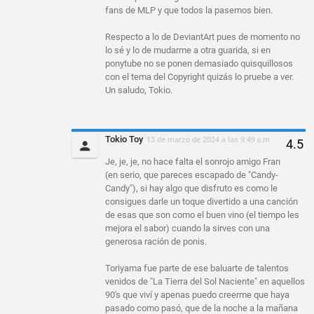
fans de MLP y que todos la pasemos bien.
Respecto a lo de DeviantArt pues de momento no
lo sé y lo de mudarme a otra guarida, si en
ponytube no se ponen demasiado quisquillosos
con el tema del Copyright quizás lo pruebe a ver.
Un saludo, Tokio.
Tokio Toy
13 de marzo de 2024 a las 9:49 a.m.
Je, je, je, no hace falta el sonrojo amigo Fran
(en serio, que pareces escapado de "Candy-
Candy"), si hay algo que disfruto es como le
consigues darle un toque divertido a una canción
de esas que son como el buen vino (el tiempo les
mejora el sabor) cuando la sirves con una
generosa ración de ponis.
Toriyama fue parte de ese baluarte de talentos
venidos de "La Tierra del Sol Naciente" en aquellos
90's que viví y apenas puedo creerme que haya
pasado como pasó, que de la noche a la mañana