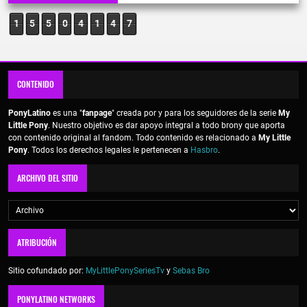
1
5
5
0
4
1
4
7
CONTENIDO
PonyLatino
es una "
fanpage
" creada por y para los seguidores de la serie
My
Little Pony
. Nuestro objetivo es dar apoyo integral a todo brony que aporta
con contenido original al fandom. Todo contenido es relacionado a
My Little
Pony
. Todos los derechos legales le pertenecen a
Hasbro
.
ARCHIVO DEL SITIO
ATRIBUCIÓN
Sitio cofundado por:
MyLittlePonySeriesTv
y
Sebas Bro
PONYLATINO NETWORKS