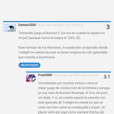
Demux2020
10 de marzo de 2024 a las 10:35 a.m.
Tremendo juego el Burnout 3. De vez en cuando lo repaso en
mi ps2 (aunque nunca le saque el 100% 🤣).
Buen temazo de los Ramones, le queda bien al episodio donde
Twilight se vuelve loca por no tener ninguna lección aprendida
que mandar a la princesa..
RESPONDER
Fran2000
12 de marzo de 2024 a las 5:30 p.m.
Considerado por muchos incluso como el
mejor juego de conducción de la historia y aunque
yo soy más de Burnout Revenge, el 3 es oro puro
sin duda. Y sí, en cuanto repasé la canción con
este episodio de Twilight en mente es que se
unían tan bien como la mantequilla y el pan. Un
placer verte por aquí como siempre Demux 🤗