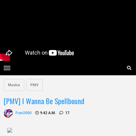
Musica
PMV
[PMV] I Wanna Be Spellbound
Fran2000
9:42 A.m.
17