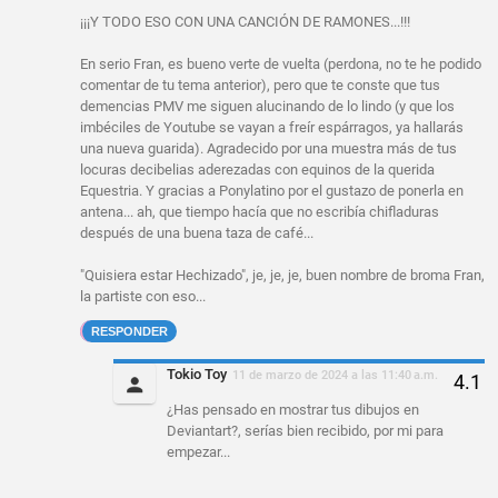
¡¡¡Y TODO ESO CON UNA CANCIÓN DE RAMONES...!!!
En serio Fran, es bueno verte de vuelta (perdona, no te he podido
comentar de tu tema anterior), pero que te conste que tus
demencias PMV me siguen alucinando de lo lindo (y que los
imbéciles de Youtube se vayan a freír espárragos, ya hallarás
una nueva guarida). Agradecido por una muestra más de tus
locuras decibelias aderezadas con equinos de la querida
Equestria. Y gracias a Ponylatino por el gustazo de ponerla en
antena... ah, que tiempo hacía que no escribía chifladuras
después de una buena taza de café...
"Quisiera estar Hechizado", je, je, je, buen nombre de broma Fran,
la partiste con eso...
RESPONDER
Tokio Toy
11 de marzo de 2024 a las 11:40 a.m.
¿Has pensado en mostrar tus dibujos en
Deviantart?, serías bien recibido, por mi para
empezar...