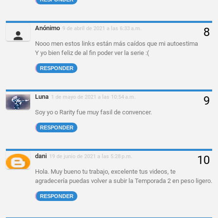
Anónimo
9 de abril de 2021 a las 6:33 a.m.
Nooo men estos links están más caídos que mi autoestima
Y yo bien feliz de al fin poder ver la serie :(
RESPONDER
Luna
1 de mayo de 2021 a las 10:54 a.m.
Soy yo o Rarity fue muy fasil de convencer.
RESPONDER
dani
19 de junio de 2021 a las 5:28 p.m.
Hola. Muy bueno tu trabajo, excelente tus videos, te
agradecería puedas volver a subir la Temporada 2 en peso ligero.
RESPONDER