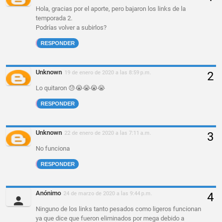
Hola, gracias por el aporte, pero bajaron los links de la
temporada 2.
Podrías volver a subirlos?
RESPONDER
Unknown
19 de enero de 2020 a las 8:59 p.m.
Lo quitaron 😓😭😭😭😭
RESPONDER
Unknown
22 de enero de 2020 a las 7:11 a.m.
No funciona
RESPONDER
Anónimo
24 de marzo de 2020 a las 9:44 p.m.
Ninguno de los links tanto pesados como ligeros funcionan
ya que dice que fueron eliminados por mega debido a