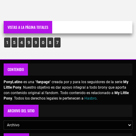
VISTAS A LA PÁGINA TOTALES
1
5
4
9
9
0
8
7
CONTENIDO
PonyLatino
es una "
fanpage
" creada por y para los seguidores de la serie
My
Little Pony
. Nuestro objetivo es dar apoyo integral a todo brony que aporta
con contenido original al fandom. Todo contenido es relacionado a
My Little
Pony
. Todos los derechos legales le pertenecen a
Hasbro
.
ARCHIVO DEL SITIO