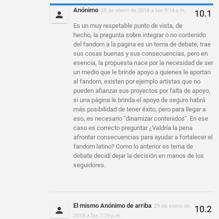
Anónimo
28 de enero de 2018 a las 9:14 a.m.
Es un muy respetable punto de vista, de
hecho, la pregunta sobre integrar o no contenido
del fandom a la pagina es un tema de debate, trae
sus cosas buenas y sus consecuencias, pero en
esencia, la propuesta nace por la necesidad de ser
un medio que le brinde apoyo a quienes le aportan
al fandom, existen por ejemplo artistas que no
pueden afianzar sus proyectos por falta de apoyo,
si una página le brinda el apoyo de seguro habrá
más posibilidad de tener éxito, pero para llegar a
eso, es necesario "dinamizar contenidos". En ese
caso es correcto preguntar ¿Valdría la pena
afrontar consecuencias para ayudar a fortalecer el
fandom latino? Como lo anterior es tema de
debate decidí dejar la decisión en manos de los
seguidores.
El mismo Anónimo de arriba
29 de enero de
2018 a las 1:29 p.m.