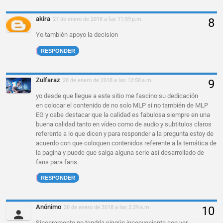
akira
27 de enero de 2018 a las 11:59 p.m.
Yo también apoyo la decision
RESPONDER
Zulfaraz
28 de enero de 2018 a las 12:58 a.m.
yo desde que llegue a este sitio me fascino su dedicación
en colocar el contenido de no solo MLP si no también de MLP
EG y cabe destacar que la calidad es fabulosa siempre en una
buena calidad tanto en vídeo como de audio y subtitulos claros
referente a lo que dicen y para responder a la pregunta estoy de
acuerdo con que coloquen contenidos referente a la temática de
la pagina y puede que salga alguna serie así desarrollado de
fans para fans.
RESPONDER
Anónimo
28 de enero de 2018 a las 2:29 a.m.
Sinceramente no tendría ningún inconveniente con ver