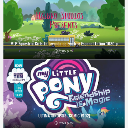
MLP Equestria Girls La Leyenda de Everfree Español Latino 1080 p
2:05 p.m.
ULTIMA SINOPSIS (COMIC #102)
2:53 p.m.