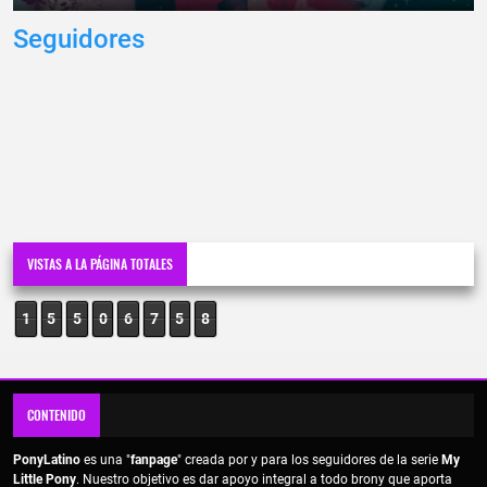
Seguidores
VISTAS A LA PÁGINA TOTALES
1
5
5
0
6
7
5
8
CONTENIDO
PonyLatino
es una "
fanpage
" creada por y para los seguidores de la serie
My
Little Pony
. Nuestro objetivo es dar apoyo integral a todo brony que aporta