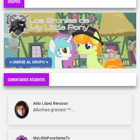
GRUPOS
⭐ UNIRSE AL GRUPO ⭐
COMENTARIOS RECIENTES
Aída López Benayas
¡Muchas gracias! ^^...
MyLittlePonySeriesTv