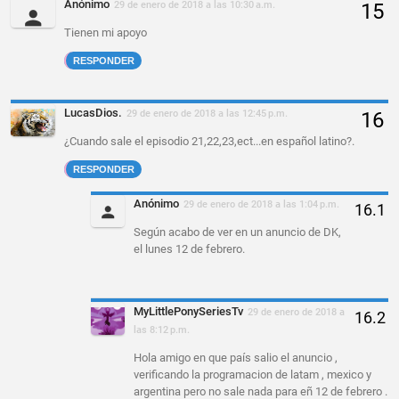
Anónimo
29 de enero de 2018 a las 10:30 a.m.
Tienen mi apoyo
RESPONDER
LucasDios.
29 de enero de 2018 a las 12:45 p.m.
¿Cuando sale el episodio 21,22,23,ect...en español latino?.
RESPONDER
Anónimo
29 de enero de 2018 a las 1:04 p.m.
Según acabo de ver en un anuncio de DK,
el lunes 12 de febrero.
MyLittlePonySeriesTv
29 de enero de 2018 a
las 8:12 p.m.
Hola amigo en que país salio el anuncio ,
verificando la programacion de latam , mexico y
argentina pero no sale nada para eñ 12 de febrero .