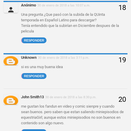
Anónimo
30 de enero de 2018 a las 10:07 a.m.
Una pregunta ¿Que pasó con la subida de la QUinta
temporada en Español Latino para descargar?
Tenía entendido que la subirían en Diciembre despues de la
pelicula
RESPONDER
Unknown
30 de enero de 2018 a las 3:11 p.m.
si es una muy buena idea
RESPONDER
John Smith13
30 de enero de 2018 a las 8:30 p.m.
me gustan los fandun en video y comic sienpre y cuando
sean buenos. pero saben que estan saliendo miniepisodios de
equestriaGirl; aunque estos miniepisodios no son buenos en
contenido son algo nuevo.