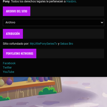
Pony
. Todos los derechos legales le pertenecen a
Hasbro
.
ARCHIVO DEL SITIO
ATRIBUCIÓN
Sitio cofundado por:
MyLittlePonySeriesTv
y
Sebas Bro
PONYLATINO NETWORKS
Facebook
Twitter
YouTube