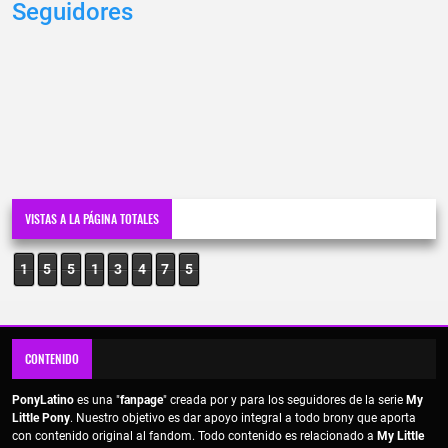
Seguidores
VISTAS A LA PÁGINA TOTALES
1
5
5
1
3
4
7
5
CONTENIDO
PonyLatino
es una "
fanpage
" creada por y para los seguidores de la serie
My
Little Pony
. Nuestro objetivo es dar apoyo integral a todo brony que aporta
con contenido original al fandom. Todo contenido es relacionado a
My Little