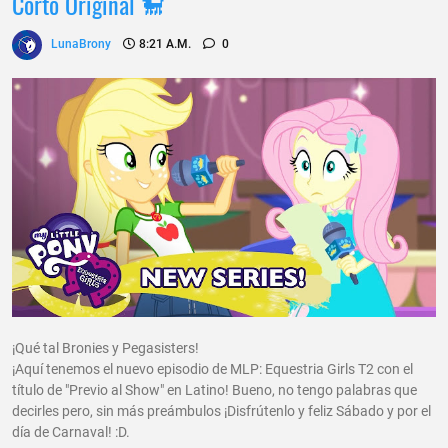
Corto Original 🐩
LunaBrony
8:21 A.m.
0
¡Qué tal Bronies y Pegasisters!
¡Aquí tenemos el nuevo episodio de MLP: Equestria Girls T2 con el
título de "Previo al Show" en Latino! Bueno, no tengo palabras que
decirles pero, sin más preámbulos ¡Disfrútenlo y feliz Sábado y por el
día de Carnaval! :D.