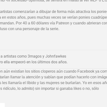
to -ni sociedad- optimista, se sentirá en malas al ver MLP o EG
artistas comenzarían a dibujar de forma más atractiva los ponie
era en estos años, pues muchas veces se verían ponies cuadrúp
 mandan. Por 40 a 60 dólares vía Patreon y cuando abrieran co
cluso con una personaje de la serie.
 a artistas como 3magos y Johnfawkes
ro ella empeoró en los últimos dos años.
ien aún existían los sitios cloperos aún cuando Facebook ya co
tarían llamar la atención y sabían que podían hacerlo con imá
les llamaría el líbido y las mujeres se burlarían. Yo en esos a
 ridículo, lo admito) sin importar si ganaba likes o no, sólo