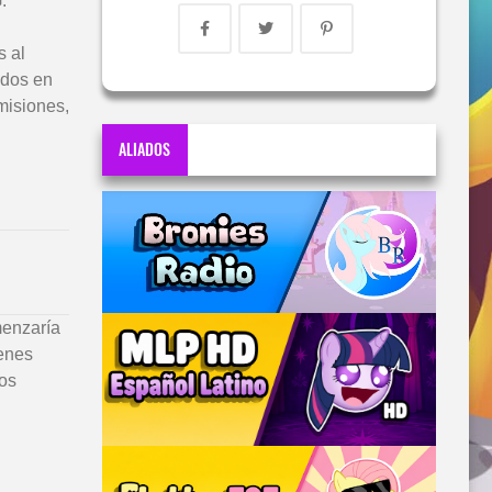
.
s al
edos en
misiones,
ALIADOS
menzaría
genes
ños