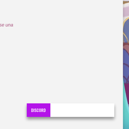
ese una
DISCORD