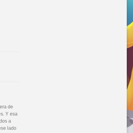
uera de
es. Y esa
ados a
ese lado