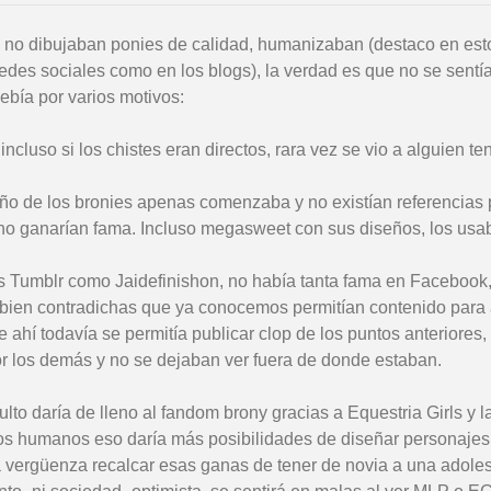
si no dibujaban ponies de calidad, humanizaban (destaco en est
des sociales como en los blogs), la verdad es que no se sentía
ebía por varios motivos:
ncluso si los chistes eran directos, rara vez se vio a alguien te
ño de los bronies apenas comenzaba y no existían referencias 
as no ganarían fama. Incluso megasweet con sus diseños, los us
s Tumblr como Jaidefinishon, no había tanta fama en Facebook, 
 bien contradichas que ya conocemos permitían contenido para 
 ahí todavía se permitía publicar clop de los puntos anteriores,
por los demás y no se dejaban ver fuera de donde estaban.
to daría de lleno al fandom brony gracias a Equestria Girls y l
eños humanos eso daría más posibilidades de diseñar personaje
ía vergüenza recalcar esas ganas de tener de novia a una adole