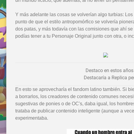
un mundo ficticio, que además, al no tener un pensamien
Y más adelante las cosas se volverían algo turbias: Los 
punto de que el estilo antropomórfico se volvería pion
dos patas, y más todavía con las comisiones que ahí se
podías tener a tu Personaje Original junto con otra, o in
Destaco en estos años
Destacaría a Replica pe
En esto se aprovecharía el fandom latino también. Si b
a borrarlos, los creadores de contenido comunes necesi
sugestivas de ponies o de OC's, daba igual, los hombres 
trataba de publicar contenido inteligente (aunque a veces
experimentaba.