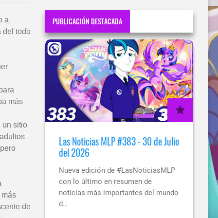
o a
PUBLICACIÓN DESTACADA
 del todo
ner
para
aba más
un sitio
adultos
Las Noticias MLP #383 - 30 de Julio
 pero
del 2026
Nueva edición de #LasNoticiasMLP
con lo último en resumen de
a
noticias más importantes del mundo
s más
d…
scente de