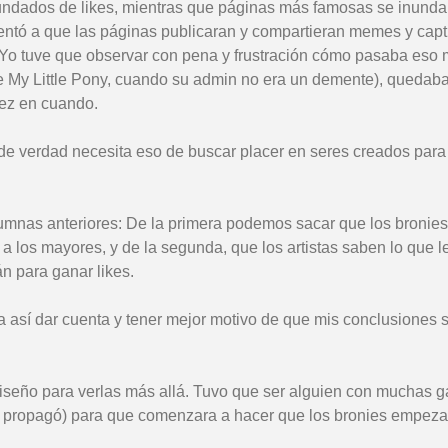
nundados de likes, mientras que páginas más famosas se inund
lentó a que las páginas publicaran y compartieran memes y cap
. Yo tuve que observar con pena y frustración cómo pasaba eso 
 My Little Pony, cuando su admin no era un demente), quedaba
vez en cuando.
de verdad necesita eso de buscar placer en seres creados para
umnas anteriores: De la primera podemos sacar que los bronies
 los mayores, y de la segunda, que los artistas saben lo que le
n para ganar likes.
ara así dar cuenta y tener mejor motivo de que mis conclusiones
diseño para verlas más allá. Tuvo que ser alguien con muchas 
 se propagó) para que comenzara a hacer que los bronies empeza