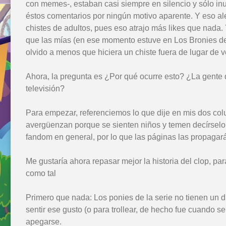
con memes-, estaban casi siempre en silencio y sólo i
éstos comentarios por ningún motivo aparente. Y eso a
chistes de adultos, pues eso atrajo más likes que nada
que las mías (en ese momento estuve en Los Bronies de
olvido a menos que hiciera un chiste fuera de lugar de 
Ahora, la pregunta es ¿Por qué ocurre esto? ¿La gente 
televisión?
Para empezar, referenciemos lo que dije en mis dos col
avergüenzan porque se sienten niños y temen decírselo a
fandom en general, por lo que las páginas las propagará
Me gustaría ahora repasar mejor la historia del clop, p
como tal
Primero que nada: Los ponies de la serie no tienen un 
sentir ese gusto (o para trollear, de hecho fue cuando
apegarse.