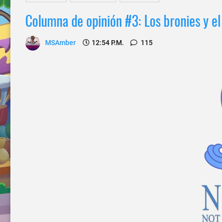
Columna de opinión #3: Los bronies y e
MSAmber
12:54 P.m.
115