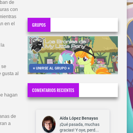
aban de
turas con
mientras
n en el
GRUPOS
 la
 se
⭐ UNIRSE AL GRUPO ⭐
 gusta al
COMENTARIOS RECIENTES
 se hagan
ganas de
Aída López Benayas
ran a
¡Qué pasada, muchas
gracias! Y oye, perd...