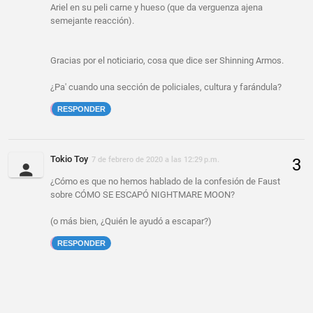
Ariel en su peli carne y hueso (que da verguenza ajena
semejante reacción).
Gracias por el noticiario, cosa que dice ser Shinning Armos.
¿Pa' cuando una sección de policiales, cultura y farándula?
RESPONDER
Tokio Toy
7 de febrero de 2020 a las 12:29 p.m.
¿Cómo es que no hemos hablado de la confesión de Faust
sobre CÓMO SE ESCAPÓ NIGHTMARE MOON?
(o más bien, ¿Quién le ayudó a escapar?)
RESPONDER