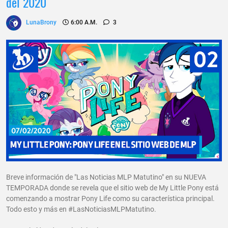
del 2020
LunaBrony
6:00 A.m.
3
Breve información de "Las Noticias MLP Matutino" en su NUEVA
TEMPORADA donde se revela que el sitio web de My Little Pony está
comenzando a mostrar Pony Life como su característica principal.
Todo esto y más en #LasNoticiasMLPMatutino.