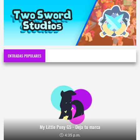
ENTRADAS POPULARES
My Little Pony G5 - Deja tu marca
4:35 p.m.