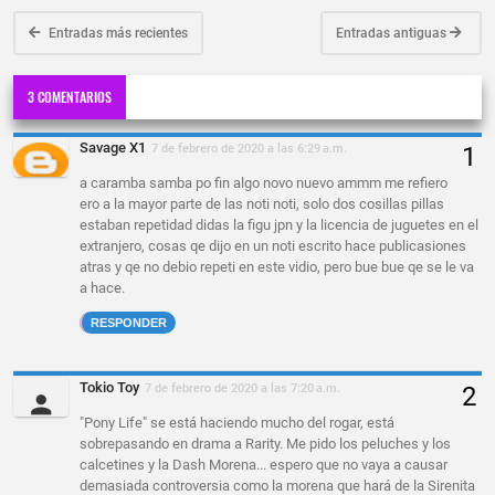
Entradas más recientes
Entradas antiguas
3 COMENTARIOS
Savage X1
7 de febrero de 2020 a las 6:29 a.m.
a caramba samba po fin algo novo nuevo ammm me refiero
ero a la mayor parte de las noti noti, solo dos cosillas pillas
estaban repetidad didas la figu jpn y la licencia de juguetes en el
extranjero, cosas qe dijo en un noti escrito hace publicasiones
atras y qe no debio repeti en este vidio, pero bue bue qe se le va
a hace.
RESPONDER
Tokio Toy
7 de febrero de 2020 a las 7:20 a.m.
"Pony Life" se está haciendo mucho del rogar, está
sobrepasando en drama a Rarity. Me pido los peluches y los
calcetines y la Dash Morena... espero que no vaya a causar
demasiada controversia como la morena que hará de la Sirenita