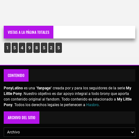
VISTAS A LA PÁGINA TOTALES
1
5
4
9
8
5
2
5
CONTENIDO
PonyLatino
es una "
fanpage
" creada por y para los seguidores de la serie
My
Little Pony
. Nuestro objetivo es dar apoyo integral a todo brony que aporta
con contenido original al fandom. Todo contenido es relacionado a
My Little
Pony
. Todos los derechos legales le pertenecen a
Hasbro
.
ARCHIVO DEL SITIO