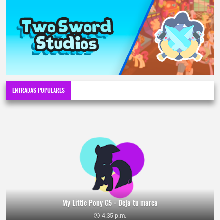
ENTRADAS POPULARES
My Little Pony G5 - Deja tu marca
4:35 p.m.