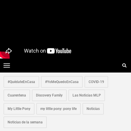
#QuédateEnCasa
#YoMeQuedoEnCasa
COVID-19
Cuarentena
Discovery Family
Las Noticias MLP
My Little Pony
my little pony: pony life
Noticias
Noticias de la semana