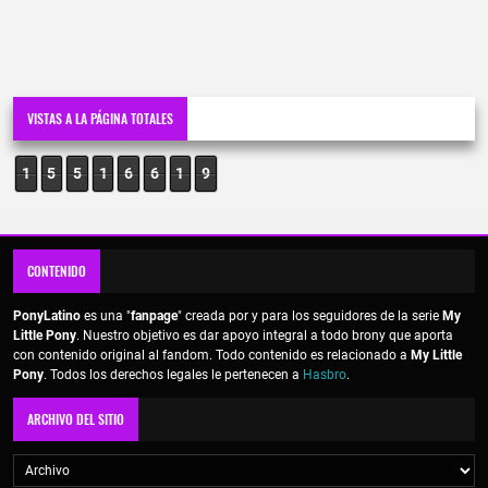
VISTAS A LA PÁGINA TOTALES
1
5
5
1
6
6
1
9
CONTENIDO
PonyLatino
es una "
fanpage
" creada por y para los seguidores de la serie
My
Little Pony
. Nuestro objetivo es dar apoyo integral a todo brony que aporta
con contenido original al fandom. Todo contenido es relacionado a
My Little
Pony
. Todos los derechos legales le pertenecen a
Hasbro
.
ARCHIVO DEL SITIO