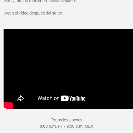
esto y mucho más en #LasNoticiasMLP.
¡Vean el vídeo después del salto!
Todos los Jueves
8:00 p.m. PT / 9:00 p.m. MÉX