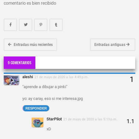
comentario es bien recibido
Entradas más recientes
Entradas antiguas
9 COMENTARIOS
aleshi
21 de mayo de 2020 a las 4:49 p.m.
"aprende a dibujar a pinki"
yo: ay caray, eso si me interesa.jpg
RESPONDER
StarPilot
21 de mayo de 2020 a las 5:13 p.m.
xD