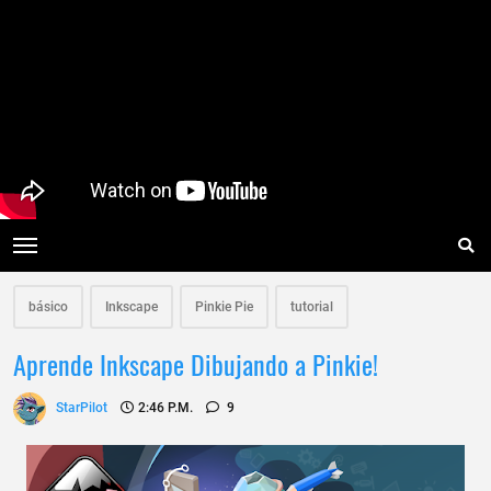
básico
Inkscape
Pinkie Pie
tutorial
Aprende Inkscape Dibujando a Pinkie!
StarPilot
2:46 P.m.
9