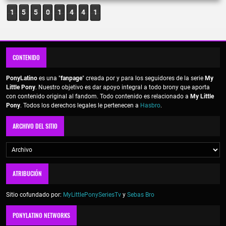
1
5
5
0
1
4
4
1
CONTENIDO
PonyLatino
es una "
fanpage
" creada por y para los seguidores de la serie
My
Little Pony
. Nuestro objetivo es dar apoyo integral a todo brony que aporta
con contenido original al fandom. Todo contenido es relacionado a
My Little
Pony
. Todos los derechos legales le pertenecen a
Hasbro
.
ARCHIVO DEL SITIO
ATRIBUCIÓN
Sitio cofundado por:
MyLittlePonySeriesTv
y
Sebas Bro
PONYLATINO NETWORKS