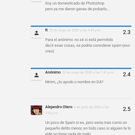
Soy un domesticado de Photoshop
pero ya me dieron ganas de probarlo...
R
23 de mayo de 2020 a las 4:41 p.m.
Para el anónimo: no sé si está permitido
decir esas cosas, se podría considerar spam (eso
creo)
Anónimo
23 de mayo de 2020 a las 7:41 p.m.
Mmm, ¿tu apodo o nombre en DA?
Alejandro Otero
6 de junio de 2020 a las
5:02 p.m.
Un poco de Spam si es, pero seria mas como un
pequeño delito menor, en todo caso si alguien te lo
pide no tiene nada de malo.