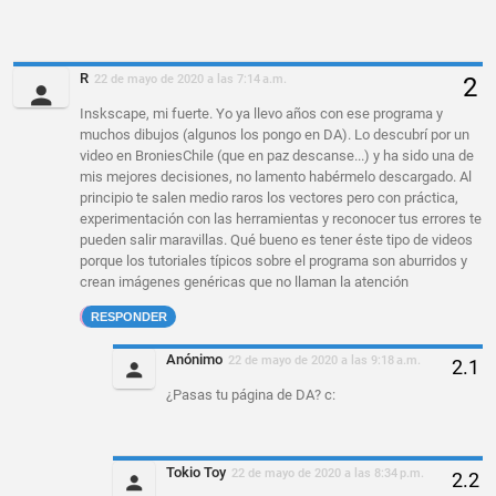
R
22 de mayo de 2020 a las 7:14 a.m.
Inskscape, mi fuerte. Yo ya llevo años con ese programa y
muchos dibujos (algunos los pongo en DA). Lo descubrí por un
video en BroniesChile (que en paz descanse...) y ha sido una de
mis mejores decisiones, no lamento habérmelo descargado. Al
principio te salen medio raros los vectores pero con práctica,
experimentación con las herramientas y reconocer tus errores te
pueden salir maravillas. Qué bueno es tener éste tipo de videos
porque los tutoriales típicos sobre el programa son aburridos y
crean imágenes genéricas que no llaman la atención
RESPONDER
Anónimo
22 de mayo de 2020 a las 9:18 a.m.
¿Pasas tu página de DA? c:
Tokio Toy
22 de mayo de 2020 a las 8:34 p.m.