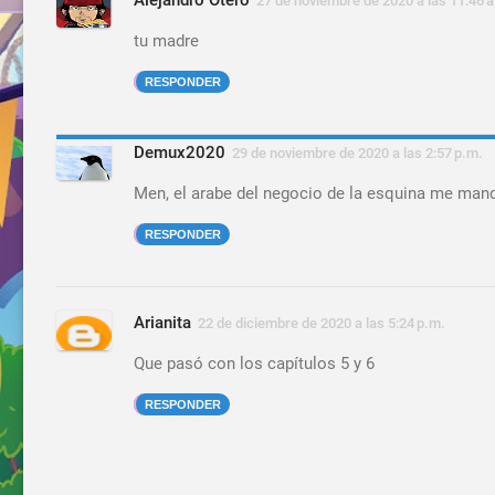
27 de noviembre de 2020 a las 11:46 
tu madre
RESPONDER
Demux2020
29 de noviembre de 2020 a las 2:57 p.m.
Men, el arabe del negocio de la esquina me mandó
RESPONDER
Arianita
22 de diciembre de 2020 a las 5:24 p.m.
Que pasó con los capítulos 5 y 6
RESPONDER