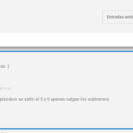
Entradas ant
as :)
41 a.m.
isodios se salto el 5 y 6 apenas salgan los subiremos.