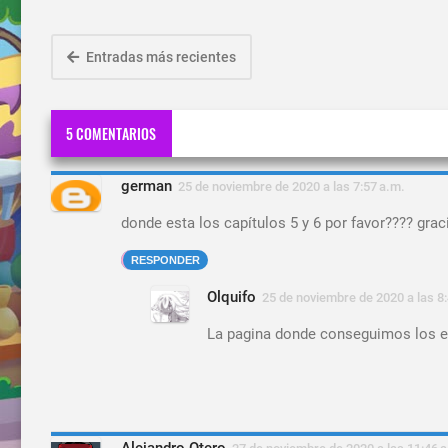
Entradas más recientes
5 COMENTARIOS
german
25 de noviembre de 2020 a las 7:57 a.m.
donde esta los capítulos 5 y 6 por favor???? graci
RESPONDER
Olquifo
25 de noviembre de 2020 a las 8:
La pagina donde conseguimos los ep
Alejandro Otero