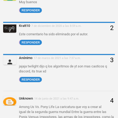
Muy buenos
RESPONDER
Kratt10
7 de diciembre de 2020 a las 8:59 a.m.
Este comentario ha sido eliminado por el autor.
RESPONDER
Anónimo
17 de marzo de 2021 a las 7:37 a.m.
jajaja twilight dijo q los algoritmos de yt son mas caoticos q
discord, its true xd
RESPONDER
Unknown
14 de junio de 2021 a las 9:47 a.m.
Among Us Vs. Pony Life La caricatura que voy a crear al
igual de la segunda guerra mundial Entre la guerra entre las
Ponis Versus Impostores, las armas de los impostores, como la