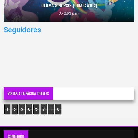
ULTIMA SINOPSIS (COMIC #102)
2:53 p.m.
Seguidores
VISTAS A LA PÁGINA TOTALES
1
5
5
0
5
7
1
8
CONTENIDO