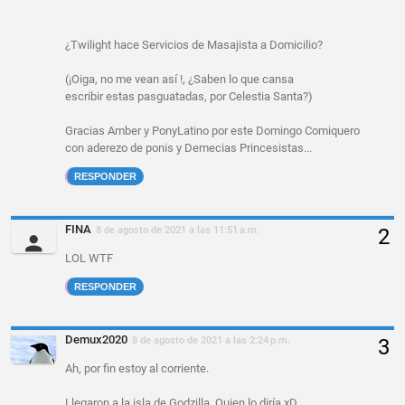
¿Twilight hace Servicios de Masajista a Domicilio?
(¡Oiga, no me vean así !, ¿Saben lo que cansa
escribir estas pasguatadas, por Celestia Santa?)
Gracias Amber y PonyLatino por este Domingo Comiquero
con aderezo de ponis y Demecias Princesistas...
RESPONDER
FINA
8 de agosto de 2021 a las 11:51 a.m.
LOL WTF
RESPONDER
Demux2020
8 de agosto de 2021 a las 2:24 p.m.
Ah, por fin estoy al corriente.
Llegaron a la isla de Godzilla. Quien lo diría xD