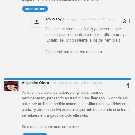
RESPONDER
Tokio Toy
8 de agosto de 2021 a las 2:48 p.m.
Si, sigue un orden tan lógico y coherente que,
en cualquier momento, veremos a Ultramán... y al
"Enterprise" (y con suerte, a los de "Amfibia").
Sip, narrativas sin pizca de locura...
Alejandro Otero
8 de agosto de 2021 a las 4:58 p.m.
Ya casi alcanzo a los autores originales, cuando
terminebestoy pensando en traducir uno llamado Fix donde twi
sufre por no haber podido ayudar a los villanos convertidos en
piedra, y otro donde twi explica lo que hubiera pasado si celestia
se hubiera encargado de todo ella sola.
Solo que no se por cual comenzar.