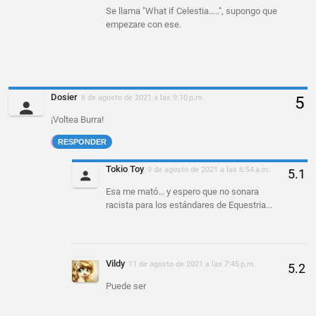
Se llama "What if Celestia.....", supongo que
empezare con ese.
Dosier
8 de agosto de 2021 a las 9:10 p.m.
¡Voltea Burra!
RESPONDER
Tokio Toy
9 de agosto de 2021 a las 6:54 a.m.
Esa me mató... y espero que no sonara
racista para los estándares de Equestria...
Vildy
11 de agosto de 2021 a las 7:45 p.m.
Puede ser