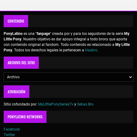
CONTENIDO
PonyLatino
es una "
fanpage
" creada por y para los seguidores de la serie
My
Little Pony
. Nuestro objetivo es dar apoyo integral a todo brony que aporta
con contenido original al fandom. Todo contenido es relacionado a
My Little
Pony
. Todos los derechos legales le pertenecen a
Hasbro
.
ARCHIVO DEL SITIO
ATRIBUCIÓN
Sitio cofundado por:
MyLittlePonySeriesTv
y
Sebas Bro
PONYLATINO NETWORKS
Facebook
Twitter