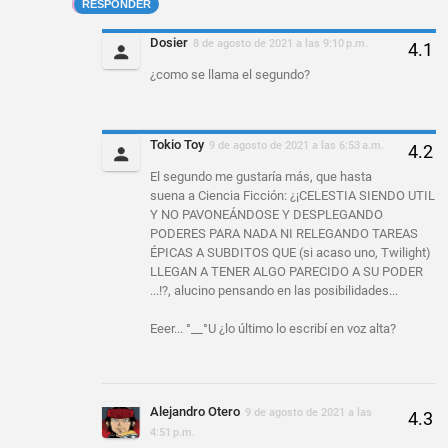
RESPONDER
Dosier
8 de agosto de 2021 a las 9:10 p.m.
¿como se llama el segundo?
Tokio Toy
9 de agosto de 2021 a las 6:53 a.m.
El segundo me gustaría más, que hasta
suena a Ciencia Ficción: ¿¡CELESTIA SIENDO UTIL
Y NO PAVONEÁNDOSE Y DESPLEGANDO
PODERES PARA NADA NI RELEGANDO TAREAS
ÉPICAS A SUBDITOS QUE (si acaso uno, Twilight)
LLEGAN A TENER ALGO PARECIDO A SU PODER
...!?, alucino pensando en las posibilidades...
Eeer... °__°U ¿lo último lo escribí en voz alta?
Alejandro Otero
9 de agosto de 2021 a las
4:51 p.m.