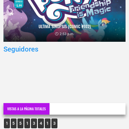
ULTIMA SINOPSIS (COMIC #102)
2:53 p.m.
Seguidores
VISTAS A LA PÁGINA TOTALES
1
5
5
1
3
4
1
3