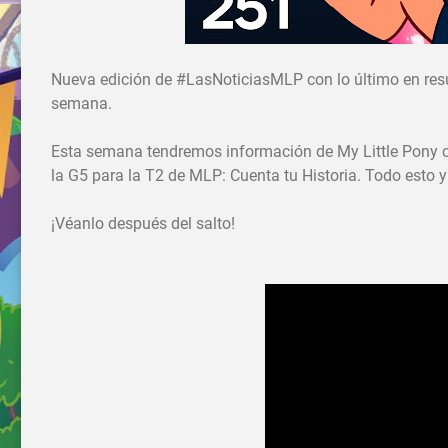
Nueva edición de #LasNoticiasMLP con lo último en res
semana.
Esta semana tendremos información de My Little Pony c
la G5 para la T2 de MLP: Cuenta tu Historia. Todo est
¡Véanlo después del salto!