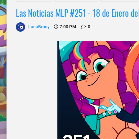
Las Noticias MLP #251 - 18 de Enero d
LunaBrony
7:00 P.m.
0