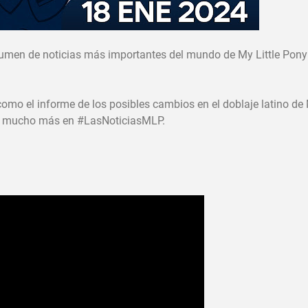
umen de noticias más importantes del mundo de My Little Pony 
omo el informe de los posibles cambios en el doblaje latino d
o y mucho más en #LasNoticiasMLP.