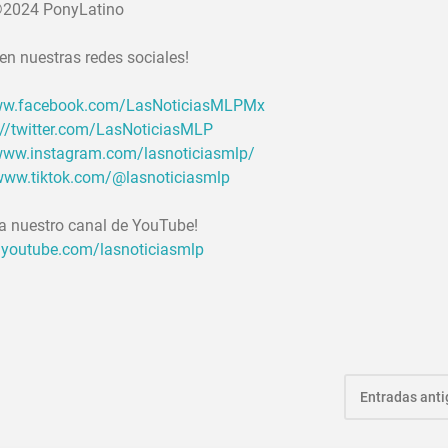
2024 PonyLatino
en nuestras redes sociales!
www.facebook.com/LasNoticiasMLPMx
://twitter.com/LasNoticiasMLP
/www.instagram.com/lasnoticiasmlp/
/www.tiktok.com/@lasnoticiasmlp
 a nuestro canal de YouTube!
.youtube.com/lasnoticiasmlp
Entradas ant