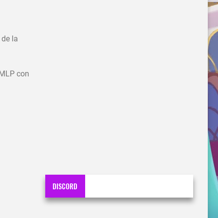
de la
e MLP con
DISCORD