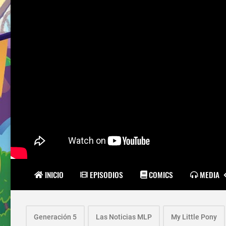
INICIO
EPISODIOS
COMICS
MEDIA
Generación 5
Las Noticias MLP
My Little Pony