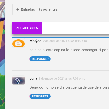
Entradas más recientes
2 COMENTARIOS
Matýas
2 de abril de 2021 a las 8:49 a.m.
hola hola, este cap no lo puedo descargar ni por 
RESPONDER
Luna
8 de mayo de 2021 a las 7:01 p.m.
Derpy,como no se dieron cuenta de que dejarón a 
RESPONDER