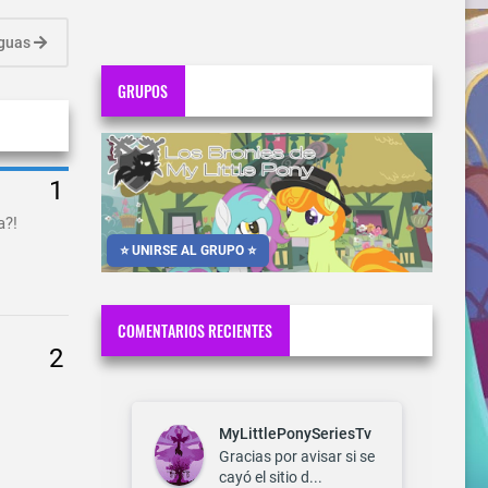
iguas
GRUPOS
a?!
⭐ UNIRSE AL GRUPO ⭐
COMENTARIOS RECIENTES
MyLittlePonySeriesTv
Gracias por avisar si se
cayó el sitio d...