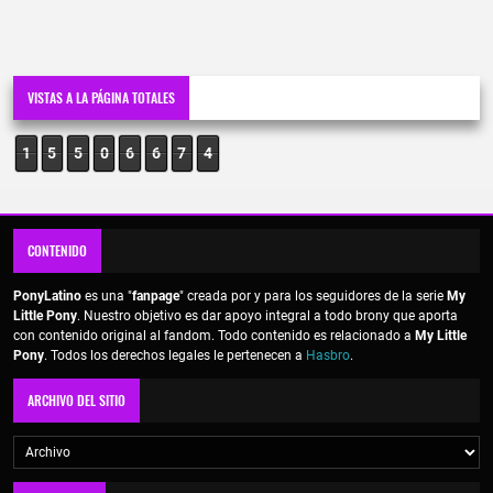
VISTAS A LA PÁGINA TOTALES
1
5
5
0
6
6
7
4
CONTENIDO
PonyLatino
es una "
fanpage
" creada por y para los seguidores de la serie
My
Little Pony
. Nuestro objetivo es dar apoyo integral a todo brony que aporta
con contenido original al fandom. Todo contenido es relacionado a
My Little
Pony
. Todos los derechos legales le pertenecen a
Hasbro
.
ARCHIVO DEL SITIO