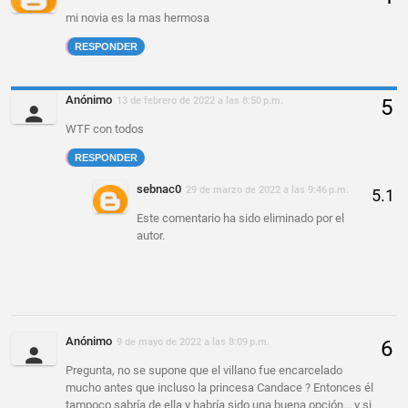
mi novia es la mas hermosa
RESPONDER
Anónimo
13 de febrero de 2022 a las 8:50 p.m.
WTF con todos
RESPONDER
sebnac0
29 de marzo de 2022 a las 9:46 p.m.
Este comentario ha sido eliminado por el
autor.
Anónimo
9 de mayo de 2022 a las 8:09 p.m.
Pregunta, no se supone que el villano fue encarcelado
mucho antes que incluso la princesa Candace ? Entonces él
tampoco sabría de ella y habría sido una buena opción... y si