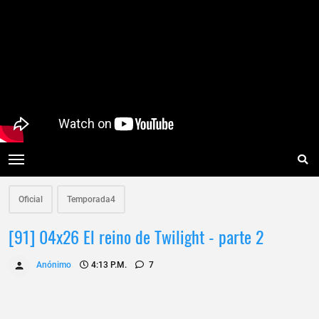
Oficial
Temporada4
[91] 04x26 El reino de Twilight - parte 2
Anónimo
4:13 P.m.
7