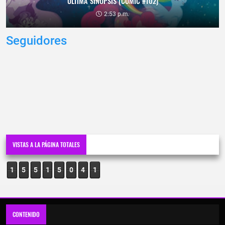
ULTIMA SINOPSIS (COMIC #102)
2:53 p.m.
Seguidores
VISTAS A LA PÁGINA TOTALES
1
5
5
1
5
0
4
1
CONTENIDO