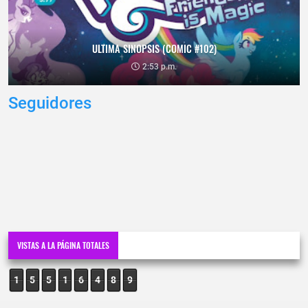
ULTIMA SINOPSIS (COMIC #102)
2:53 p.m.
Seguidores
VISTAS A LA PÁGINA TOTALES
1
5
5
1
6
4
8
9