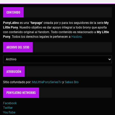
CONTENIDO
PonyLatino
es una "
fanpage
" creada por y para los seguidores de la serie
My
Little Pony
. Nuestro objetivo es dar apoyo integral a todo brony que aporta
con contenido original al fandom. Todo contenido es relacionado a
My Little
Pony
. Todos los derechos legales le pertenecen a
Hasbro
.
ARCHIVO DEL SITIO
ATRIBUCIÓN
Sitio cofundado por:
MyLittlePonySeriesTv
y
Sebas Bro
PONYLATINO NETWORKS
Facebook
Twitter
YouTube