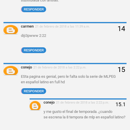
subtitulada con ansias.
RESPONDER
carmen
21 de febrero de 2018 a las 11:39 a.m.
diji3pwww 2:22
RESPONDER
conejo
21 de febrero de 2018 a las 2:22 p.m.
ESta pagina es genial, pero le falta solo la serie de MLPEG
en español latino en full hd
RESPONDER
conejo
21 de febrero de 2018 a las 2:22 p.m.
y me gusto el final de temporada. ¿cuando
se escrena la 8 tempora de mlp en español latino?