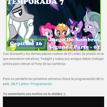
Con Starswirl y los demás pilares vuelven de El Limbo (la prisión en la
que estuvieron mil años), Twilight y todos sus amigos deben trabajar
juntos para vencer al Pony de las Sombras.
Para no perderte los próximos estrenos checa la programación de tu
país :
MLP Latino
-
Programación
.
Tu comentario nos motiva no lo olvides ;).