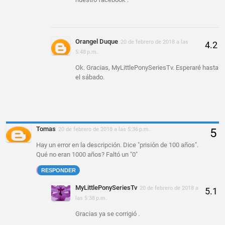
Orangel Duque
20 de febrero de 2018 a las
5:48 p.m.
Ok. Gracias, MyLittlePonySeriesTv. Esperaré hasta
el sábado.
Tomas
20 de febrero de 2018 a las 5:36 p.m.
Hay un error en la descripción. Dice "prisión de 100 años".
Qué no eran 1000 años? Faltó un "0"
RESPONDER
MyLittlePonySeriesTv
20 de febrero de 2018 a
las 5:38 p.m.
Gracias ya se corrigió .