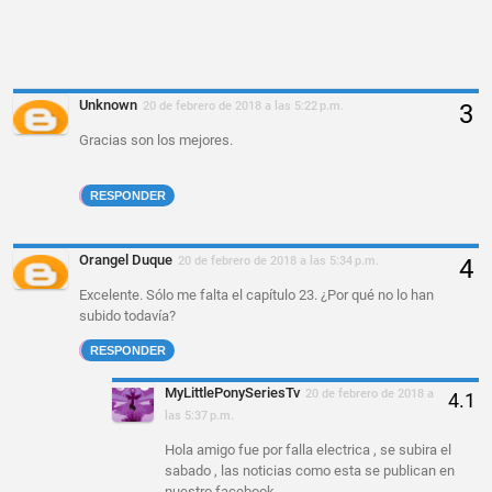
Unknown
20 de febrero de 2018 a las 5:22 p.m.
Gracias son los mejores.
RESPONDER
Orangel Duque
20 de febrero de 2018 a las 5:34 p.m.
Excelente. Sólo me falta el capítulo 23. ¿Por qué no lo han
subido todavía?
RESPONDER
MyLittlePonySeriesTv
20 de febrero de 2018 a
las 5:37 p.m.
Hola amigo fue por falla electrica , se subira el
sabado , las noticias como esta se publican en
nuestro facebook .