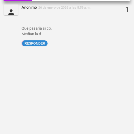
Anónimo
26 de enero de 2026 a las 8:59 a.m.
Que pasaría si co,
Medían la d
RESPONDER