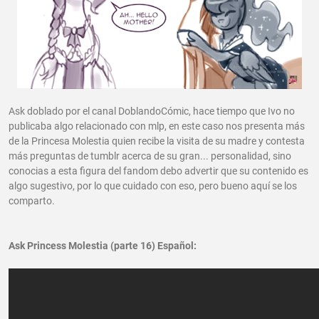
Ask doblado por el canal DoblandoCómic, hace tiempo que Ivo no
publicaba algo relacionado con mlp, en este caso nos presenta más
de la Princesa Molestia quien recibe la visita de su madre y contesta
más preguntas de tumblr acerca de su gran... personalidad, sino
conocias a esta figura del fandom debo advertir que su contenido es
algo sugestivo, por lo que cuidado con eso, pero bueno aquí se los
comparto.
Ask Princess Molestia (parte 16) Español: