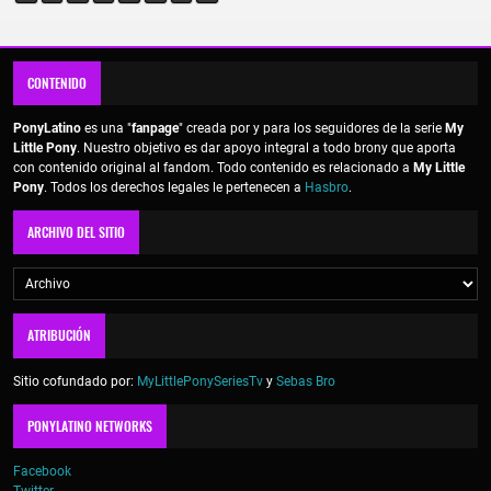
CONTENIDO
PonyLatino
es una "
fanpage
" creada por y para los seguidores de la serie
My
Little Pony
. Nuestro objetivo es dar apoyo integral a todo brony que aporta
con contenido original al fandom. Todo contenido es relacionado a
My Little
Pony
. Todos los derechos legales le pertenecen a
Hasbro
.
ARCHIVO DEL SITIO
ATRIBUCIÓN
Sitio cofundado por:
MyLittlePonySeriesTv
y
Sebas Bro
PONYLATINO NETWORKS
Facebook