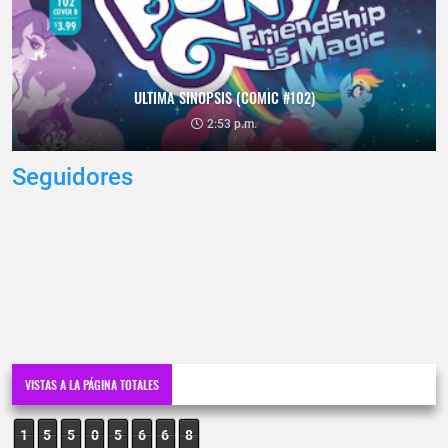
ULTIMA SINOPSIS (COMIC #102)
2:53 p.m.
Seguidores
VISTAS A LA PÁGINA TOTALES
1
5
5
0
5
6
6
8