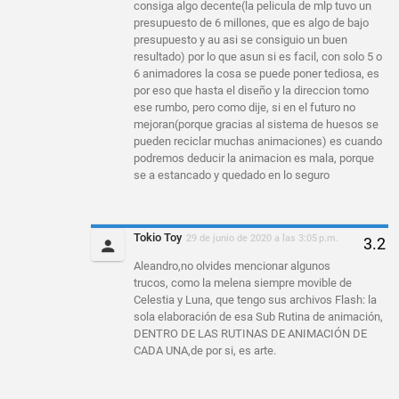
consiga algo decente(la pelicula de mlp tuvo un
presupuesto de 6 millones, que es algo de bajo
presupuesto y au asi se consiguio un buen
resultado) por lo que asun si es facil, con solo 5 o
6 animadores la cosa se puede poner tediosa, es
por eso que hasta el diseño y la direccion tomo
ese rumbo, pero como dije, si en el futuro no
mejoran(porque gracias al sistema de huesos se
pueden reciclar muchas animaciones) es cuando
podremos deducir la animacion es mala, porque
se a estancado y quedado en lo seguro
Tokio Toy
29 de junio de 2020 a las 3:05 p.m.
Aleandro,no olvides mencionar algunos
trucos, como la melena siempre movible de
Celestia y Luna, que tengo sus archivos Flash: la
sola elaboración de esa Sub Rutina de animación,
DENTRO DE LAS RUTINAS DE ANIMACIÓN DE
CADA UNA,de por si, es arte.