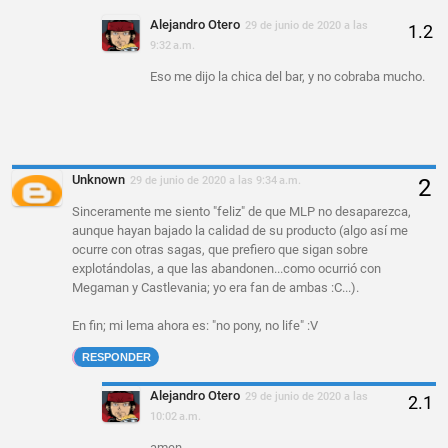
Alejandro Otero
29 de junio de 2020 a las
9:32 a.m.
Eso me dijo la chica del bar, y no cobraba mucho.
Unknown
29 de junio de 2020 a las 9:34 a.m.
Sinceramente me siento "feliz" de que MLP no desaparezca,
aunque hayan bajado la calidad de su producto (algo así me
ocurre con otras sagas, que prefiero que sigan sobre
explotándolas, a que las abandonen...como ocurrió con
Megaman y Castlevania; yo era fan de ambas :C...).
En fin; mi lema ahora es: "no pony, no life" :V
RESPONDER
Alejandro Otero
29 de junio de 2020 a las
10:02 a.m.
amen