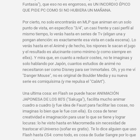
Funtasia"), que eso no es engorroso, es UN INCORDIO ÉPICO
QUE PIDE PC COMO SI NO HUBIERA UN MAÑANA.
Por cierto, no solo encontrarás en MLP que animan en un solo
punto de vista, en específico "3/4", un casi frente y casi perfil al
mismo tiempo, lo verás hasta en series de Tv (eligan una y
pongan atención: es exactamente esa vista en cada escena). Lo
verás hasta en el Animé y de hecho, los nipones le sacan el jugo
y el resultado es alucinante como minimo (y como siempre en
ellxs). Y mira que, en cuanto a reducir costes, no te imaginas y
solo hablando por Japón, cuantos estudios de animé no
necesitaron ser como Disney para ser Inmortales. Oh, y yo me ví
"Danger Mouse", no es original de Boulder Media y su nueva
serie es comiquísima (y me repulsa el "CalArt").
Una ultima cosa: en Flash se puede hacer ANIMACIÓN
JAPONESA DE LOS 80'S ("Sakuga"), facilita mucho animar
cuadro a cuadro (y fue idea de Faust para facilitar las cosas, no
imaginas lo bien que le fue con ella). Es cosa de tener
creatividad e imaginación para usar lo que se tiene y lograr
locuras: lo he visto hasta en Macromedia sin necesidad de
trastocar el Universo (soñar es gratis). Te lo dice alguien que uso
Flash hasta CS4: como todo, es cosa de Sudar Sangre por lo que