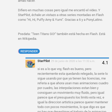
amas hacer.
Difiero en muchas cosas pero igual me encantó el video. Y
StarPilot, échale un vistazo a otras series montadas en Flash
como "Hi, Hi, Puffy Amy & Yumi". Gracias a ti y a PonyLatino.
Posdata: "Teen Titans GO!" también está hecha en Flash. Está
en Wikipedia.
RESPONDER
StarPilot
29 de junio de 2020 a las 11:32 a.m.
si es a lo que voy, flash es bueno, pero
recientemente esta quedando relegado, la serie lo
sigue usando por que ya tienen las licencias, me
referia a que ahora usan mas animaciones cuadro
por cuadro, las interpolaciones estan bien y
consiguen un movimiento muy fluido, pero igual
parece que el presupuesto los limito esta vez, e
igual la direccion artistica parece querer mantener
todo con pocos movimientos, lo que digo es que
no hay que desestimar el trabajo de la animacion,