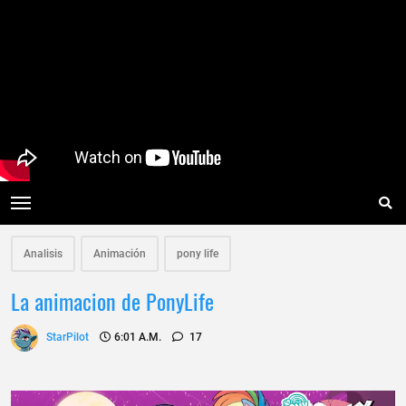
Analisis
Animación
pony life
La animacion de PonyLife
StarPilot
6:01 A.m.
17