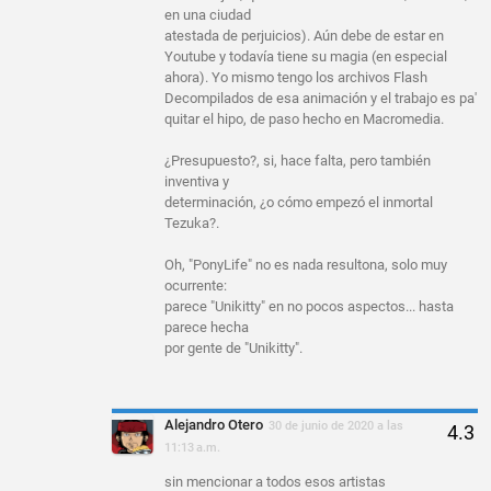
en una ciudad
atestada de perjuicios). Aún debe de estar en
Youtube y todavía tiene su magia (en especial
ahora). Yo mismo tengo los archivos Flash
Decompilados de esa animación y el trabajo es pa'
quitar el hipo, de paso hecho en Macromedia.
¿Presupuesto?, si, hace falta, pero también
inventiva y
determinación, ¿o cómo empezó el inmortal
Tezuka?.
Oh, "PonyLife" no es nada resultona, solo muy
ocurrente:
parece "Unikitty" en no pocos aspectos... hasta
parece hecha
por gente de "Unikitty".
Alejandro Otero
30 de junio de 2020 a las
11:13 a.m.
sin mencionar a todos esos artistas