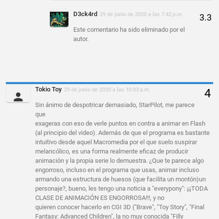
D3ck4rd
29 de junio de 2020 a las 7:42 p.m.
Este comentario ha sido eliminado por el
autor.
Tokio Toy
29 de junio de 2020 a las 10:03 a.m.
Sin ánimo de despotricar demasiado, StarPilot, me parece
que
exageras con eso de verle puntos en contra a animar en Flash
(al principio del video). Además de que el programa es bastante
intuitivo desde aquel Macromedia por el que suelo suspirar
melancólico, es una forma realmente eficaz de producir
animación y la propia serie lo demuestra. ¿Que te parece algo
engorroso, incluso en el programa que usas, animar incluso
armando una estructura de huesos (que facilita un montón)un
personaje?, bueno, les tengo una noticia a "everypony": ¡¡¡TODA
CLASE DE ANIMACIÓN ES ENGORROSA!!!, y no
quieren conocer hacerlo en CGI 3D ("Brave", "Toy Story", "Final
Fantasy: Advanced Children", la no muy conocida "Filly