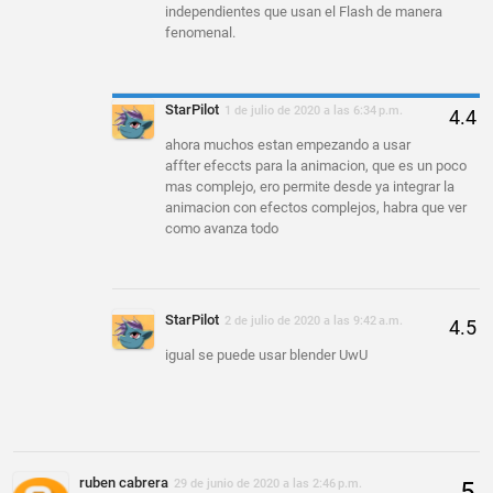
independientes que usan el Flash de manera
fenomenal.
StarPilot
1 de julio de 2020 a las 6:34 p.m.
ahora muchos estan empezando a usar
affter efeccts para la animacion, que es un poco
mas complejo, ero permite desde ya integrar la
animacion con efectos complejos, habra que ver
como avanza todo
StarPilot
2 de julio de 2020 a las 9:42 a.m.
igual se puede usar blender UwU
ruben cabrera
29 de junio de 2020 a las 2:46 p.m.