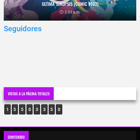
ULTIMA SINOPSIS (COMIC #102)
2:53 p.m.
Seguidores
VISTAS A LA PÁGINA TOTALES
1
5
5
0
3
3
5
0
CONTENIDO