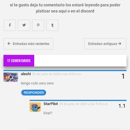
si te gusto deja tu comentario los estaré leyendo para poder
platicar sea aquí o en el discord
Entradas más recientes
Entradas antiguas
17 COMENTARIOS
aleshi
29 de junio de 2020 a las 8:03 a.m.
tengo culo uwu owo
RESPONDER
StarPilot
29 de junio de 2020 a las 9:29 a.m.
kha!?