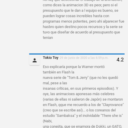
como dices la animacion 3D es peor, pero si el
presupuesto que le dan a l equipo es bueno, se
pueden lograr cosas increibles hasta con
programas menos potentes, pero ahi alparecer fue
hasbro quien destino pocos recursos y la serie se
tuvo que diseñar de acuerdo al presupuesto que
tenian
Tokio Toy
29 de junio de 2020 a las 6:59 p.m.
Eso explicaría porque la Warner montó
también en Flash la
nueva serie de "Tom & Jerry" (que no les quedó
mal, pese a las
insanas críticas, en sus primeros episodios). Y
oye, las animacioes aponesas más celebres
(varias de ellas ni salieron de Japón) se montaron
en Flash, qque me recuerdo a los de "Clayrovance"
(creo que se escribe así)... o los coreanos del
estudio "Sambaksa" y el inolvidable "There she is"
(Nabi,
una conejita, que se enamora de Dokki, un GATO,