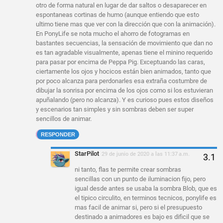
otro de forma natural en lugar de dar saltos o desaparecer en
espontaneas cortinas de humo (aunque entiendo que esto
ultimo tiene mas que ver con la dirección que con la animación).
En PonyLife se nota mucho el ahorro de fotogramas en
bastantes secuencias, la sensación de movimiento que dan no
es tan agradable visualmente, apenas tiene el minino requerido
para pasar por encima de Peppa Pig. Exceptuando las caras,
ciertamente los ojos y hocicos están bien animados, tanto que
por poco alcanza para perdonarles esa extraña costumbre de
dibujar la sonrisa por encima de los ojos como si los estuvieran
apuñalando (pero no alcanza). Y es curioso pues estos diseños
y escenarios tan simples y sin sombras deben ser super
sencillos de animar.
RESPONDER
StarPilot
29 de junio de 2020 a las 11:37 a.m.
ni tanto, flas te permite crear sombras
sencillas con un punto de iluminacion fijo, pero
igual desde antes se usaba la sombra Blob, que es
el tipico circulito, en terminos tecnicos, ponylife es
mas facil de animar si, pero si el presupuesto
destinado a animadores es bajo es dificil que se