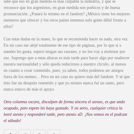
sabe que éso en gran medida es más culpable la industria, y que se
reconoce que los argentinos, en gran medida son poéticos y de buena
pronunciación. ¿Pasará lo mismo en el fandom? ¿México tiene los mejores
memeros que ofrecer y los otros países tenemos solo gente débil frente a
ellos?
Con estas dudas en la mano, lo que se recomienda hacer es nada, otra vez.
En mi caso me alejé totalmente de ese tipo de páginas, por lo que si a
ustedes les gusta, espero tengan sus razones, y no los voy a molestar por
eso.
Supongo que a estas alturas es más tarde para hacer algo por enaltecer
nuestra nacionalidad y sólo queda reducirnos a nuestro círculo, al menos
en cuanto a crear contenido, pues, ya saben, todos podemos ser amigos
fuera de los memes... Pero en mi caso no quiero más del fandom. Y sé que
ésto fue un desquite resentido y que yo mismo nunca fuí un santo, pero
nunca estuvo de más el apoyo.
Otra columna oscura, disculpen de forma sincera el atraso, es que ando
ocupado, pero espero les haya gustado. Y en serio, cualquier crítica la
leeré atento y responderé tarde, pero atento xD. ¡Nos vemos en el podcast
el sábado!