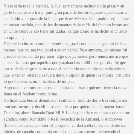
Y eso sería toda la historia, la cual se mantiene incluso sin la grasa y en
parte lo considero triste, pues gran parte de los otros países quedó atrás en
contenido y no goza de la fama que tiene México. Esto podría ser, aunque
en menor medida, uno de los detonantes de la caída del fandom brony acá
en Chile (aunque eso tiene sus dudas, ya que como se ha dicho el chileno
no opina....)
Dicho y hecho en cuanto a efemérides, ¿qué contienen en general dichos
memes, que causan inquietud a quien habla? Para empezar, yo mismo fuí
creador de contenido por años, algo que ya saben, pero nunca me acerqué
a tener la fama que aquellos que ganaban hasta 400 likes por día. Sé que
eso se debía en gran parte a que el contenido que publicaba tenía chistes
que, o tenían referencias fuera del ojo rápido de quien los mirase, criticaba
lo que los demás no, o hablaba de mi país.
Algo que tuve muy en cuenta a la hora de mirar a quienes tienen la mayor
fama en el fandom brony latino.
No hizo falta buscar demasiado, realmente. Sólo de dos o tres comparten
muchos memes, y decidí buscar de lleno por quien tiene la mayor fama:
Danielita, ahora llamada Dani MLP. La elegí a ella y no a otros que no me
agradan, como Kamikiku o Real Sociedad de la Amistad, o Archooves
(todos mexicanos, por cierto) porque la verdad a ella la conocí desde sus
inicios, de cuando compartía en todos lados sus memes incluyendo el