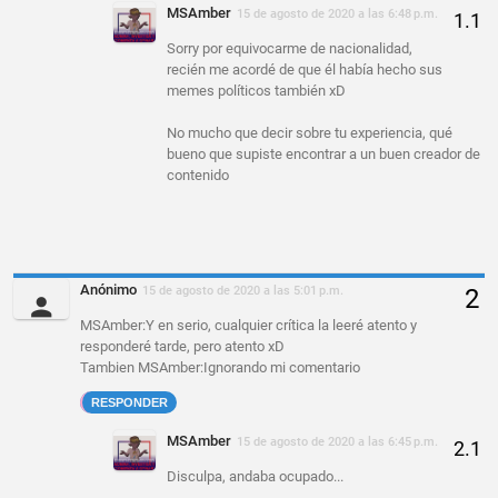
MSAmber
15 de agosto de 2020 a las 6:48 p.m.
Sorry por equivocarme de nacionalidad,
recién me acordé de que él había hecho sus
memes políticos también xD
No mucho que decir sobre tu experiencia, qué
bueno que supiste encontrar a un buen creador de
contenido
Anónimo
15 de agosto de 2020 a las 5:01 p.m.
MSAmber:Y en serio, cualquier crítica la leeré atento y
responderé tarde, pero atento xD
Tambien MSAmber:Ignorando mi comentario
RESPONDER
MSAmber
15 de agosto de 2020 a las 6:45 p.m.
Disculpa, andaba ocupado...