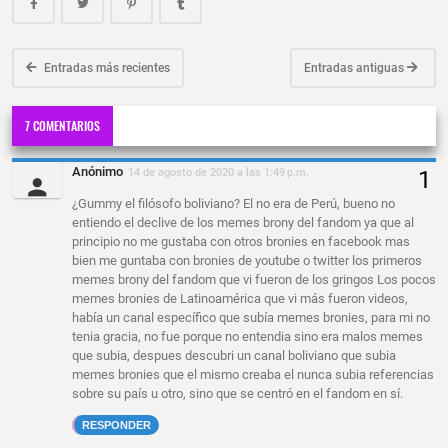
Entradas más recientes
Entradas antiguas
7 COMENTARIOS
Anónimo
14 de agosto de 2020 a las 1:49 p.m.
¿Gummy el filósofo boliviano? El no era de Perú, bueno no
entiendo el declive de los memes brony del fandom ya que al
principio no me gustaba con otros bronies en facebook mas
bien me guntaba con bronies de youtube o twitter los primeros
memes brony del fandom que vi fueron de los gringos Los pocos
memes bronies de Latinoamérica que vi más fueron videos,
había un canal específico que subía memes bronies, para mi no
tenia gracia, no fue porque no entendia sino era malos memes
que subia, despues descubri un canal boliviano que subia
memes bronies que el mismo creaba el nunca subia referencias
sobre su país u otro, sino que se centró en el fandom en sí.
RESPONDER