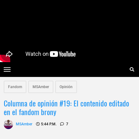
Fandom
MSAmber
Opinión
Columna de opinión #19: El contenido editado
en el fandom brony
MSAmber
5:44 P.m.
7