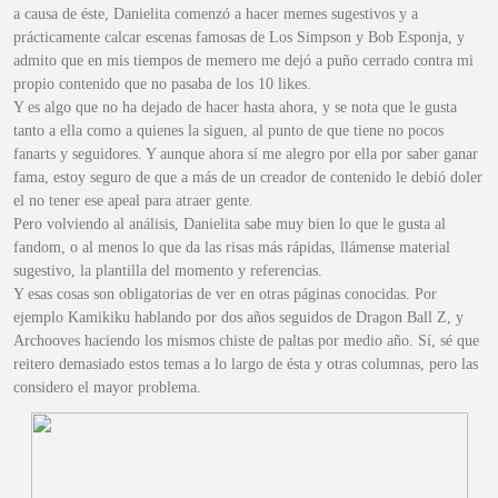
a causa de éste, Danielita comenzó a hacer memes sugestivos y a
prácticamente calcar escenas famosas de Los Simpson y Bob Esponja, y
admito que en mis tiempos de memero me dejó a puño cerrado contra mi
propio contenido que no pasaba de los 10 likes.
Y es algo que no ha dejado de hacer hasta ahora, y se nota que le gusta
tanto a ella como a quienes la siguen, al punto de que tiene no pocos
fanarts y seguidores. Y aunque ahora sí me alegro por ella por saber ganar
fama, estoy seguro de que a más de un creador de contenido le debió doler
el no tener ese apeal para atraer gente.
Pero volviendo al análisis, Danielita sabe muy bien lo que le gusta al
fandom, o al menos lo que da las risas más rápidas, llámense material
sugestivo, la plantilla del momento y referencias.
Y esas cosas son obligatorias de ver en otras páginas conocidas. Por
ejemplo Kamikiku hablando por dos años seguidos de Dragon Ball Z, y
Archooves haciendo los mismos chiste de paltas por medio año. Sí, sé que
reitero demasiado estos temas a lo largo de ésta y otras columnas, pero las
considero el mayor problema
.