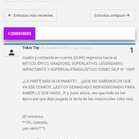
Entradas más recientes
Entradas antiguas
4 COMENTARIOS
Tokio Toy
25 de abril de 2021 a las 7:49 a.m.
Cuatro y contando en cuenta (DUH!) regresiva hacia el
MÍTICO, ÉPICO, GRADIOSO, SUPERLATIVO, LEGENDARIO,
IMPACTANTE Y SUPERCALIFRAGILÍSTICO COMIC MLP N° 100!!!
¿LA PARTE MÁS ALUCINANTE?... ¡¡¡QUE NO SABEMOS DE QUE
VA ESE COMIC!!!, ¡¡¡ESTOY DEMASIADO NERVIOSIONADO PARA
SABER LO QUE HAGO...!!! y, justo ahora, veo que todo se lee
épico por que deje pegada la tecla de las mayúsculas (otra vez).
(El Universo:
**Oh, Celestia,
¿en serio?**)