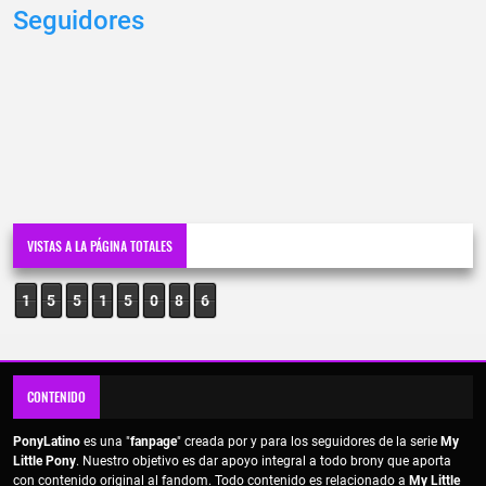
Seguidores
VISTAS A LA PÁGINA TOTALES
1
5
5
1
5
0
8
6
CONTENIDO
PonyLatino
es una "
fanpage
" creada por y para los seguidores de la serie
My
Little Pony
. Nuestro objetivo es dar apoyo integral a todo brony que aporta
con contenido original al fandom. Todo contenido es relacionado a
My Little