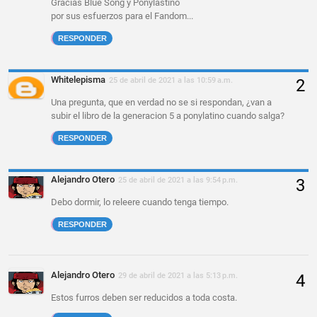
Gracias Blue Song y Ponylastino
por sus esfuerzos para el Fandom...
RESPONDER
Whitelepisma
25 de abril de 2021 a las 10:59 a.m.
Una pregunta, que en verdad no se si respondan, ¿van a
subir el libro de la generacion 5 a ponylatino cuando salga?
RESPONDER
Alejandro Otero
25 de abril de 2021 a las 9:54 p.m.
Debo dormir, lo releere cuando tenga tiempo.
RESPONDER
Alejandro Otero
29 de abril de 2021 a las 5:13 p.m.
Estos furros deben ser reducidos a toda costa.