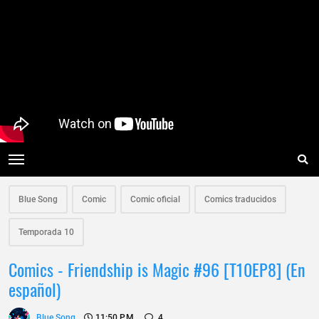
Blue Song
Comic
Comic oficial
Comics traducidos
Temporada 10
Comics - Friendship is Magic #96 [T10EP8] (En
español)
Blue Song
11:50 P.m.
4