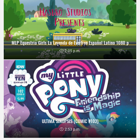
MLP Equestria Girls La Leyenda de Everfree Español Latino 1080 p
2:05 p.m.
ULTIMA SINOPSIS (COMIC #102)
2:53 p.m.