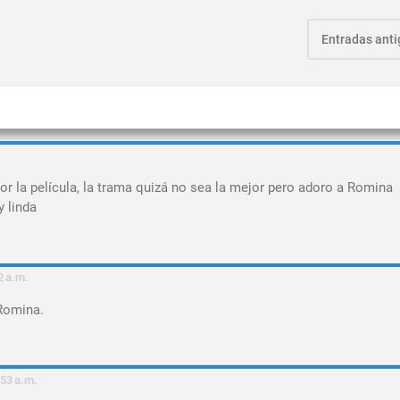
Entradas ant
r la película, la trama quizá no sea la mejor pero adoro a Romina
 linda
2 a.m.
Romina.
:53 a.m.