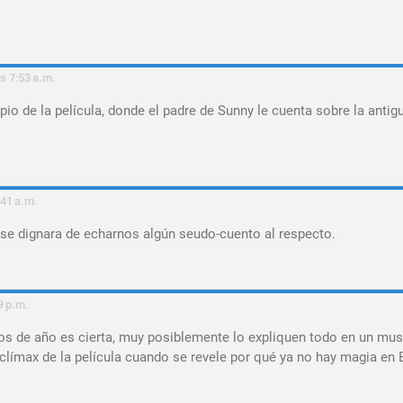
s 7:53 a.m.
ipio de la película, donde el padre de Sunny le cuenta sobre la antig
:41 a.m.
 se dignara de echarnos algún seudo-cuento al respecto.
9 p.m.
ios de año es cierta, muy posiblemente lo expliquen todo en un mus
l clímax de la película cuando se revele por qué ya no hay magia en 