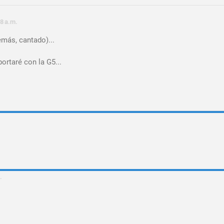
58 a.m.
más, cantado)...
ortaré con la G5...
.