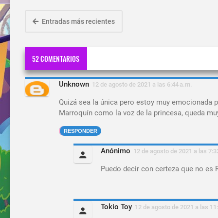
Entradas más recientes
52 COMENTARIOS
Unknown
12 de agosto de 2021 a las 6:44 a.m.
Quizá sea la única pero estoy muy emocionada po
Marroquín como la voz de la princesa, queda muy
RESPONDER
Anónimo
12 de agosto de 2021 a las 7:3
Puedo decir con certeza que no es 
Tokio Toy
12 de agosto de 2021 a las 11