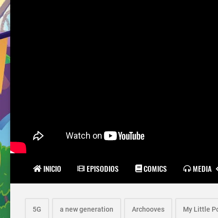
INICIO
EPISODIOS
COMICS
MEDIA
5G
a new generation
Archooves
My Little P