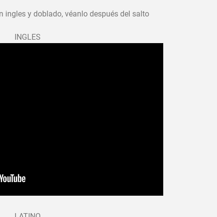
 en ingles y doblado, véanlo después del salto
INGLES
LATINO