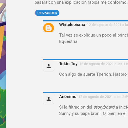
pasara con una explicacion rapida me conformo.
RESPONDER
Whitelepisma
12 de agosto de 2021 a la
Tal vez se explique un poco al princ
Equestria
Tokio Toy
12 de agosto de 2021 a las 11
Con algo de suerte Therion, Hasbro
Anónimo
12 de agosto de 2021 a las 2:5
Si la filtración del
storyboard
a inic
Sunny y su papá broni. O, bien, en e