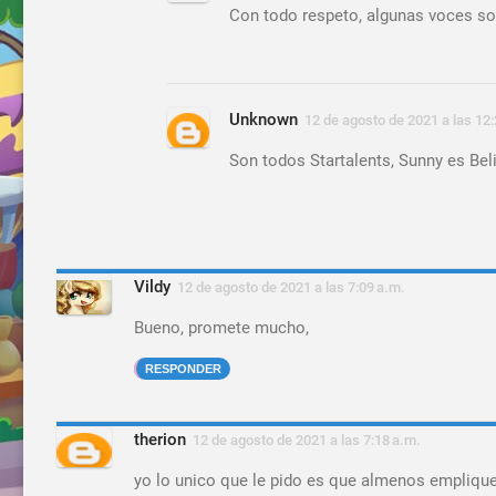
Con todo respeto, algunas voces so
Unknown
12 de agosto de 2021 a las 12:
Son todos Startalents, Sunny es Bel
Vildy
12 de agosto de 2021 a las 7:09 a.m.
Bueno, promete mucho,
RESPONDER
therion
12 de agosto de 2021 a las 7:18 a.m.
yo lo unico que le pido es que almenos emplique