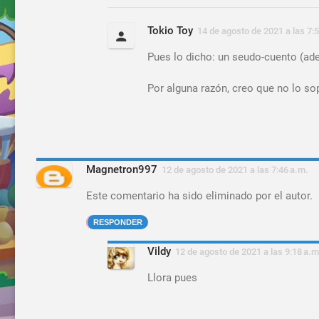
Tokio Toy
14 de agosto de 2021 a las 7:
Pues lo dicho: un seudo-cuento (ade
Por alguna razón, creo que no lo sop
Magnetron997
12 de agosto de 2021 a las 7:46 a.m.
Este comentario ha sido eliminado por el autor.
RESPONDER
Vildy
12 de agosto de 2021 a las 9:18 a.m
Llora pues