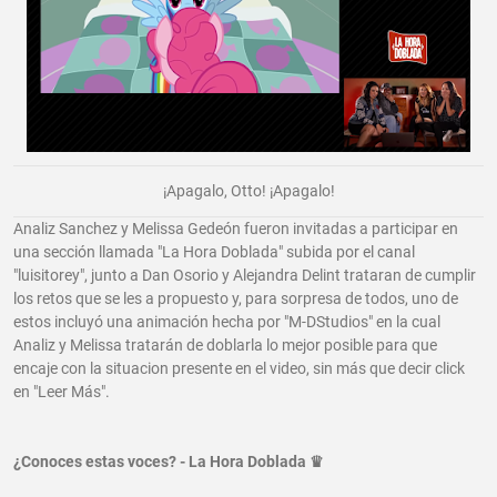
¡Apagalo, Otto! ¡Apagalo!
Analiz Sanchez y Melissa Gedeón fueron invitadas a participar en
una sección llamada "La Hora Doblada" subida por el canal
"luisitorey", junto a Dan Osorio y Alejandra Delint trataran de cumplir
los retos que se les a propuesto y, para sorpresa de todos, uno de
estos incluyó una animación hecha por "M-DStudios" en la cual
Analiz y Melissa tratarán de doblarla lo mejor posible para que
encaje con la situacion presente en el video, sin más que decir click
en "Leer Más".
¿Conoces estas voces? - La Hora Doblada ♛