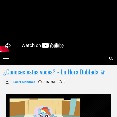
¿Conoces estas voces? - La Hora Doblada ♛
Roller Mendoza
8:15 P.m.
0