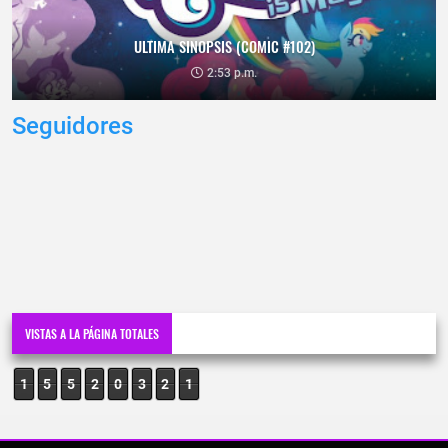
ULTIMA SINOPSIS (COMIC #102)
2:53 p.m.
Seguidores
VISTAS A LA PÁGINA TOTALES
1
5
5
2
0
3
2
1