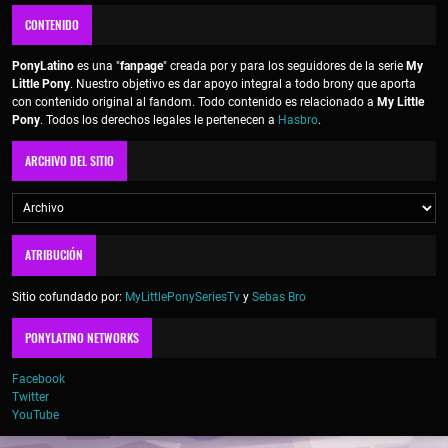
CONTENIDO
PonyLatino
es una "
fanpage
" creada por y para los seguidores de la serie
My
Little Pony
. Nuestro objetivo es dar apoyo integral a todo brony que aporta
con contenido original al fandom. Todo contenido es relacionado a
My Little
Pony
. Todos los derechos legales le pertenecen a
Hasbro
.
ARCHIVO DEL SITIO
ATRIBUCIÓN
Sitio cofundado por:
MyLittlePonySeriesTv
y
Sebas Bro
PONYLATINO NETWORKS
Facebook
Twitter
YouTube