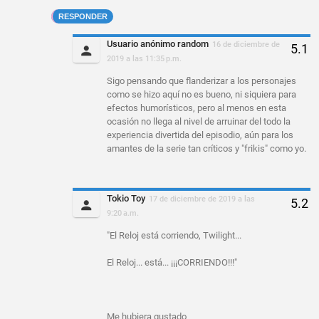
RESPONDER
Usuario anónimo random
16 de diciembre de
2019 a las 11:35 p.m.
Sigo pensando que flanderizar a los personajes
como se hizo aquí no es bueno, ni siquiera para
efectos humorísticos, pero al menos en esta
ocasión no llega al nivel de arruinar del todo la
experiencia divertida del episodio, aún para los
amantes de la serie tan críticos y "frikis" como yo.
Tokio Toy
17 de diciembre de 2019 a las
9:20 a.m.
"El Reloj está corriendo, Twilight...
El Reloj... está... ¡¡¡CORRIENDO!!!"
Me hubiera gustado