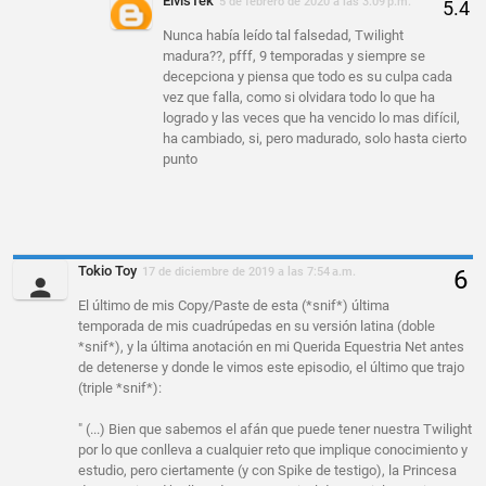
ElvisTek
5 de febrero de 2020 a las 3:09 p.m.
Nunca había leído tal falsedad, Twilight
madura??, pfff, 9 temporadas y siempre se
decepciona y piensa que todo es su culpa cada
vez que falla, como si olvidara todo lo que ha
logrado y las veces que ha vencido lo mas difícil,
ha cambiado, si, pero madurado, solo hasta cierto
punto
Tokio Toy
17 de diciembre de 2019 a las 7:54 a.m.
El último de mis Copy/Paste de esta (*snif*) última
temporada de mis cuadrúpedas en su versión latina (doble
*snif*), y la última anotación en mi Querida Equestria Net antes
de detenerse y donde le vimos este episodio, el último que trajo
(triple *snif*):
" (...) Bien que sabemos el afán que puede tener nuestra Twilight
por lo que conlleva a cualquier reto que implique conocimiento y
estudio, pero ciertamente (y con Spike de testigo), la Princesa