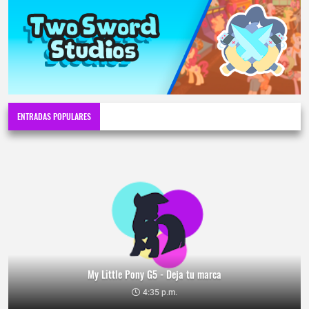
ENTRADAS POPULARES
My Little Pony G5 - Deja tu marca
4:35 p.m.