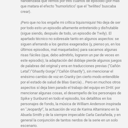
flanderizada que vemos por tres cuartos de episodio (por más
que matara el efecto "humorístico" que el "twiliteo" buscaba
crear).
¡Pero que no los engañe mi crítica tiquismiquis! No deja de ser
por todo esto un episodio altamente entretenido y disfrutable
(sigue siendo, después de todo, un episodio de Twily). El
apartado técnico no sobresale tanto en algunos aspectos: se
siguen aferrando a los gestos exagerados (y, pienso yo, en los
últimos episodios, mal maquetados) para sacarnos algunas
risas fáciles (que, debo admitirlo, lograron un par de veces en
este episodio); la adaptación del doblaje pierde algunos juegos
de palabras del original y erra en traducciones previas ("Cañón
Letal"/"Ghastly Gorge"/"Cañón Ghastly"), sin mencionar el
enésimo cambio de voz en Cranky (en cierto modo entendible
por el estado de salud de Blas García)... Pero en muchos otros
aspectos sí deja bien parado el trabajo del equipo en DHX: por
mencionar algunas cosas, el desempeño de los personajes de
Spike y Sunburst en todo el episodio, los detallitos en los
personajes de fondo, la música de William Anderson inspirada
en "Jeopardy!", la actuación de voz de Karina Altamirano en la
Abuela Smith y de la siempre impecable Carla Castañeda, y en
general la conjunción de tantos nerdos de la serie en un solo
escenario.