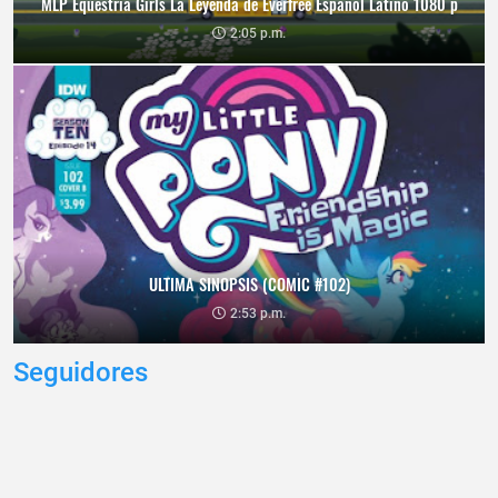
MLP Equestria Girls La Leyenda de Everfree Español Latino 1080 p
2:05 p.m.
ULTIMA SINOPSIS (COMIC #102)
2:53 p.m.
Seguidores