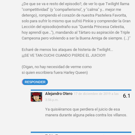
¿De que se va e resto del episodio?, de ver lo que Twilight llama
"competitividad" (y "compañerismo", y "calma" y... mejor me
detengo), rompiendo el corazón de nuestra Pastelera Favorita,
solo para sufrir lo mismo que sufrió Pinkie y comprender la Gran
Lección del episodio(extraño sus "Querida Princesa Celestia,
hoy aprendí que..."), mandando al Tártaro su aspiración de Triple
Campeona pero volviendo a ser la Buena Amiga de siempre. (...)"
Echaré de menos los ataques de histeria de Twilight...
¡¡¡SE VE TAN CUCHI CUANDO PIERDE EL JUICIO!!!
(Oigan, no hay necesidad de verme como
si quien escribiera fuera Harley Queen)
RESPONDER
Alejandro Otero
17 de diciembre de 2019 a las
3:56 p.m.
Ya quisiéramos que perdiera el juicio de esa
manera durante alguna pelea contra los villanos.