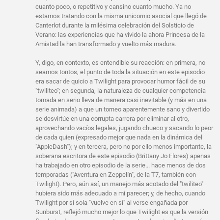
cuanto poco, o repetitivo y cansino cuanto mucho. Ya no
estamos tratando con la misma unicornio asocial que llegó de
Canterlot durante la milésima celebración del Solsticio de
Verano: las experiencias que ha vivido la ahora Princesa de la
Amistad la han transformado y vuelto más madura.
Y, digo, en contexto, es entendible su reacción: en primera, no
seamos tontos, el punto de toda la situación en este episodio
era sacar de quicio a Twilight para provocar humor fácil de su
"twiliteo"; en segunda, la naturaleza de cualquier competencia
tomada en serio lleva de manera casi inevitable (y más en una
serie animada) a que un torneo aparentemente sano y divertido
se desvirtúe en una corrupta carrera por eliminar al otro,
aprovechando vacíos legales, jugando chueco y sacando lo peor
de cada quien (expresado mejor que nada en la dinámica del
"AppleDash"); y en tercera, pero no por ello menos importante, la
soberana escritora de este episodio (Brittany Jo Flores) apenas
ha trabajado en otro episodio de la serie... hace menos de dos
temporadas ("Aventura en Zeppelín", de la T7, también con
Twilight). Pero, aún así, un manejo más acotado del "twiliteo"
hubiera sido más adecuado a mi parecer; y, de hecho, cuando
Twilight por sí sola "vuelve en sí" al verse engañada por
Sunburst, reflejó mucho mejor lo que Twilight es que la versión