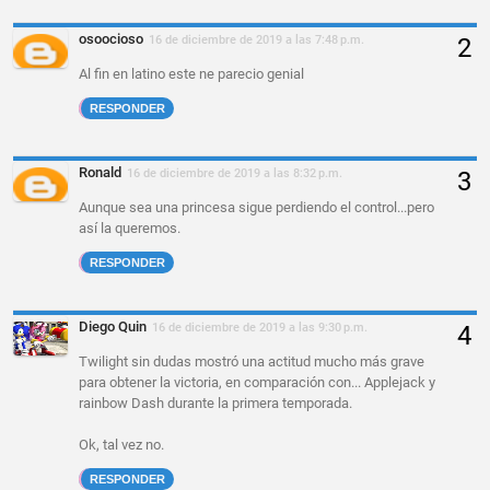
osoocioso
16 de diciembre de 2019 a las 7:48 p.m.
Al fin en latino este ne parecio genial
RESPONDER
Ronald
16 de diciembre de 2019 a las 8:32 p.m.
Aunque sea una princesa sigue perdiendo el control...pero
así la queremos.
RESPONDER
Diego Quin
16 de diciembre de 2019 a las 9:30 p.m.
Twilight sin dudas mostró una actitud mucho más grave
para obtener la victoria, en comparación con... Applejack y
rainbow Dash durante la primera temporada.
Ok, tal vez no.
RESPONDER