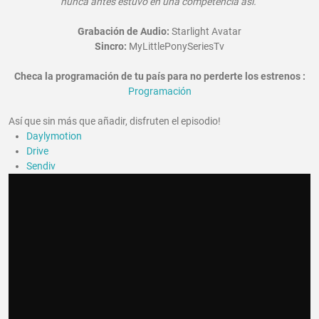
nunca antes estuvo en una competencia así.
"
Grabación de Audio:
Starlight Avatar
Sincro:
MyLittlePonySeriesTv
Checa la programación de tu país para no perderte los estrenos :
Programación
Así que sin más que añadir,
disfruten el episodio!
Daylymotion
Drive
Sendiv