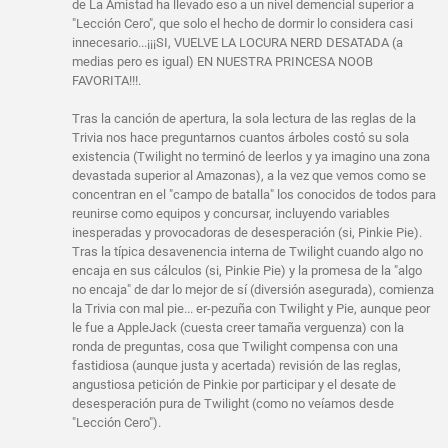
de La Amistad ha llevado eso a un nivel demencial superior a
"Lección Cero", que solo el hecho de dormir lo considera casi
innecesario...¡¡¡SI, VUELVE LA LOCURA NERD DESATADA (a
medias pero es igual) EN NUESTRA PRINCESA NOOB
FAVORITA!!!.
Tras la canción de apertura, la sola lectura de las reglas de la
Trivia nos hace preguntarnos cuantos árboles costó su sola
existencia (Twilight no terminó de leerlos y ya imagino una zona
devastada superior al Amazonas), a la vez que vemos como se
concentran en el "campo de batalla" los conocidos de todos para
reunirse como equipos y concursar, incluyendo variables
inesperadas y provocadoras de desesperación (si, Pinkie Pie).
Tras la típica desavenencia interna de Twilight cuando algo no
encaja en sus cálculos (si, Pinkie Pie) y la promesa de la "algo
no encaja" de dar lo mejor de sí (diversión asegurada), comienza
la Trivia con mal pie... er-pezuña con Twilight y Pie, aunque peor
le fue a AppleJack (cuesta creer tamaña verguenza) con la
ronda de preguntas, cosa que Twilight compensa con una
fastidiosa (aunque justa y acertada) revisión de las reglas,
angustiosa petición de Pinkie por participar y el desate de
desesperación pura de Twilight (como no veíamos desde
"Lección Cero").