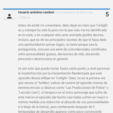
Usuario anónimo random
16 de diciembre de 2019 a las
11:33 p.m.
Antes de emitir mi comentario, debo dejar en claro que Twilight
es y siempre ha sido la poni con la que más me he identificado
en la serie, o en cualquier otra serie animada (podría decirse,
incluso, que es de las principales razones de que le haya dado
una oportunidad en primer lugar); no tanto porque sea la
protagonista, sino por una serie de coincidenciales similitudes
entre personalidad, gustos, decisiones de vida, desarrollo
personal e idiosincrasia en general.
Es por esto que puedo tomar, hasta cierto punto, a nivel personal
la insatisfacción por la interpretación flanderizada que este
episodio desea reflejar en Twilight. Claro, no es la primera vez
que vemos el "twiliteo" salirse de control (el episodio mismo da
reminiscencias a clásicos como "Las Predicciones de Pinkie" o
"Lección Cero"), ni tampoco es el único personaje que sufre de
este mal en el episodio (de hecho casi todos sufren en mayor o
menos medida una reducción al absurdo de sus personalidades
a lo largo de la trama), pero ciertamente después de 9
temporadas de desarrollo aparece como poco convincente