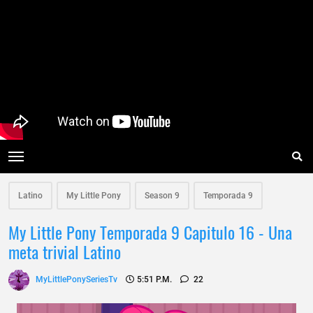
Latino
My Little Pony
Season 9
Temporada 9
My Little Pony Temporada 9 Capitulo 16 - Una
meta trivial Latino
MyLittlePonySeriesTv
5:51 P.m.
22