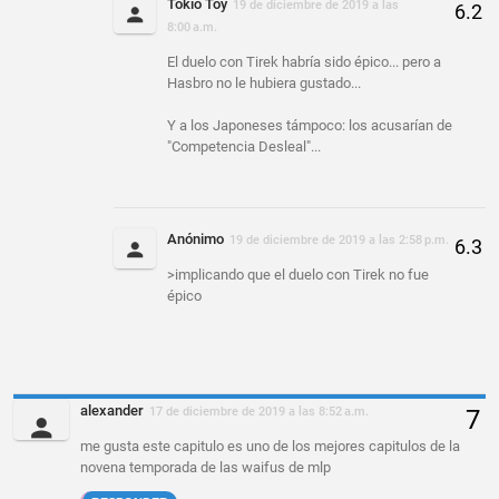
Tokio Toy
19 de diciembre de 2019 a las
8:00 a.m.
El duelo con Tirek habría sido épico... pero a
Hasbro no le hubiera gustado...
Y a los Japoneses támpoco: los acusarían de
"Competencia Desleal"...
Anónimo
19 de diciembre de 2019 a las 2:58 p.m.
>implicando que el duelo con Tirek no fue
épico
alexander
17 de diciembre de 2019 a las 8:52 a.m.
me gusta este capitulo es uno de los mejores capitulos de la
novena temporada de las waifus de mlp