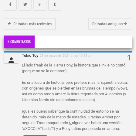
Entradas más recientes
Entradas antiguas
5 COMENTARIOS
Tokio Toy
25 de mayo de 2021 a las 10:55 a.m.
El lado freak de la Tierra Pony, la historia que Pinkie no contó
(porque no se la contaron).
Es una locura de historia, pero prefiero más la Equestria épica,
con orígenes que se pierden en las brumas del Tiempo (wow),
así es como amo y amaré la tierra regentada por Alicornios (y
Uicornios Nerds sin aspiraciones sociales).
Igual es bueno saber que la continuidad de esto no se ha
detenido, más de la mano de ustedes. Gracias Amber por
seguirla Tradumaquetando (¿alguna vez habrá una versión
"aXOCOLATLada"?) y a PonyLatino por ponerla en antena.