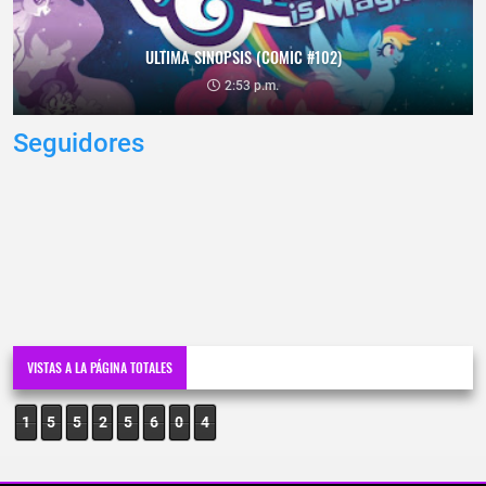
ULTIMA SINOPSIS (COMIC #102)
2:53 p.m.
Seguidores
VISTAS A LA PÁGINA TOTALES
1
5
5
2
5
6
0
4