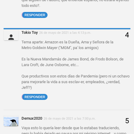
todo esto?.
RESPONDER
Tokio Toy
26 de mayo de 2021 a las 4:13 p.m.
Tema aparte: Amazon es la Dueña, Ama y Señora de la
Metro Goldwin Mayer ("MGM", pa' los amigos)
Es la Nueva Mandamás de James Bond, de Frodo Bolson, de
Lara Croft, de June Osborne, etc...
Que productivos son estos días de Pandemia (pero ni un ochavo
para mejorarle la vida a sus esclav-er, empleados, ¿verdad,
Jeff?)
RESPONDER
Demux2020
26 de mayo de 2021 a las 7:00 p.m.
Vaya esto lo quería leer desde que lo estabas traduciendo,
pero lo había dejado en pausa por mi pésimo internet... y como