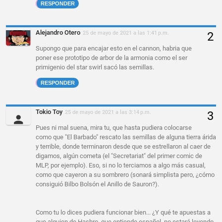
RESPONDER
Alejandro Otero
25 de mayo de 2021 a las 1:41 p.m.
Supongo que para encajar esto en el cannon, habria que
poner ese prototipo de arbor de la armonia como el ser
primigenio del star swirl sacó las semillas.
RESPONDER
Tokio Toy
25 de mayo de 2021 a las 3:14 p.m.
Pues ni mal suena, mira tu, que hasta pudiera colocarse
como que "El Barbado" rescato las semillas de alguna tierra árida
y terrible, donde terminaron desde que se estrellaron al caer de
digamos, algún cometa (el "Secretariat" del primer comic de
MLP, por ejemplo). Eso, si no lo terciamos a algo más casual,
como que cayeron a su sombrero (sonará simplista pero, ¿cómo
consiguió Bilbo Bolsón el Anillo de Sauron?).
Como tu lo dices pudiera funcionar bien... ¿Y qué te apuestas a
que alguien de Hasbro, que entiende español, no estará leyendo