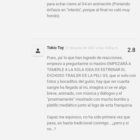
para echar cierre al G4 en animación (Poniendo
énfasis en "intento", porque al final no caló muy
hondo).
Tokio Toy
21 de junio de 2021 a las 4:08 p.m.
Pues, pa' lo que han logrado de reacciones,
empiezo a preguntarme si Hasbro EMPEZARÁ A
TEMERLE A LA SOLA IDEA DE ESTRENAR EL
DICHOSO TRAILER DE LA PELI G5, que si solo con
fotos y bocaditos del guión, hay que ver cuanta
sangre ha llegado al río, imagina si se ve algo
breve, animado, con música y diálogos y el
"proximamente" mostrado con mucho bombo y
platillo mediático junto al logo de esta franquicia.
Capaz me equivoco, no ha sido primera vez que
pase, es hasta tradicional conmigo... ¿pero y si
no...?