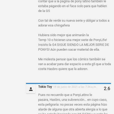
contar que a la pagina de pony latino también le
estaba pagando en el face solo para que hablen
de la G5
Con tal de verde su nueva serie y obligar a todos a
adorar esa chingafera
Hubiera sido mejor que animarán la
Temp 10 o hicieran una mejor serie de PonyLife!
Insisto la G4 SIGUE SIENDO LA MEJOR SERIE DE
PONYS! Aún pueden sacar material de ella.
Me molesta pensar que los cómics también se
van a acabar para dar espacio a esta g5 que a toda
costa Hasbro quiere que la adoren.
Tokio Toy
18 de junio de 2021 a las 7:36 a.m.
Pues no recuerdo que a PonyLatino le
pasara, Hasbro, una subvención... en cuyo caso,
esta peligraría: no pocas veces esta página hizo
alarde de alguna que otra abierta alergia a lo que