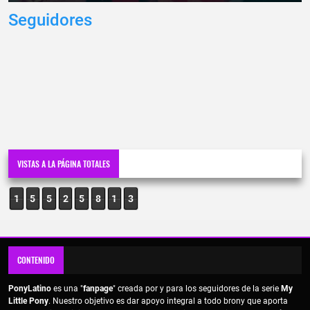
Seguidores
VISTAS A LA PÁGINA TOTALES
1
5
5
2
5
8
1
3
CONTENIDO
PonyLatino
es una "
fanpage
" creada por y para los seguidores de la serie
My
Little Pony
. Nuestro objetivo es dar apoyo integral a todo brony que aporta