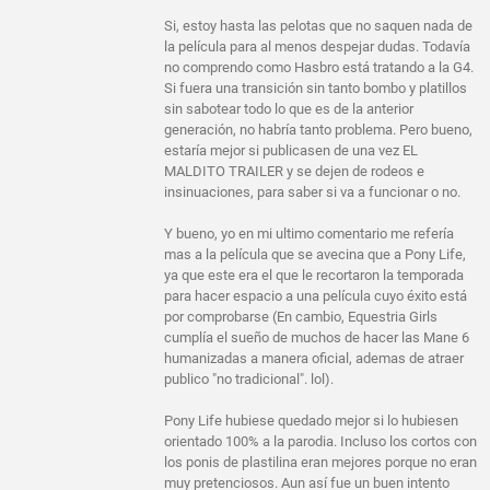
Si, estoy hasta las pelotas que no saquen nada de
la película para al menos despejar dudas. Todavía
no comprendo como Hasbro está tratando a la G4.
Si fuera una transición sin tanto bombo y platillos
sin sabotear todo lo que es de la anterior
generación, no habría tanto problema. Pero bueno,
estaría mejor si publicasen de una vez EL
MALDITO TRAILER y se dejen de rodeos e
insinuaciones, para saber si va a funcionar o no.
Y bueno, yo en mi ultimo comentario me refería
mas a la película que se avecina que a Pony Life,
ya que este era el que le recortaron la temporada
para hacer espacio a una película cuyo éxito está
por comprobarse (En cambio, Equestria Girls
cumplía el sueño de muchos de hacer las Mane 6
humanizadas a manera oficial, ademas de atraer
publico "no tradicional". lol).
Pony Life hubiese quedado mejor si lo hubiesen
orientado 100% a la parodia. Incluso los cortos con
los ponis de plastilina eran mejores porque no eran
muy pretenciosos. Aun así fue un buen intento