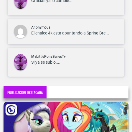
Gracias ya lo cambie....
Anonymous
El enalce 4k esta apuntando a Spring Bre...
MyLittlePonySeriesTv
Si ya se subio....
PUBLICACIÓN DESTACADA