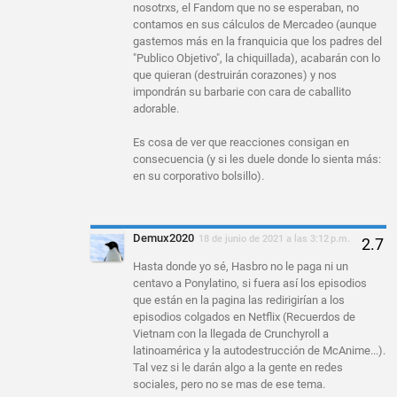
nosotrxs, el Fandom que no se esperaban, no
contamos en sus cálculos de Mercadeo (aunque
gastemos más en la franquicia que los padres del
"Publico Objetivo", la chiquillada), acabarán con lo
que quieran (destruirán corazones) y nos
impondrán su barbarie con cara de caballito
adorable.
Es cosa de ver que reacciones consigan en
consecuencia (y si les duele donde lo sienta más:
en su corporativo bolsillo).
Demux2020
18 de junio de 2021 a las 3:12 p.m.
Hasta donde yo sé, Hasbro no le paga ni un
centavo a Ponylatino, si fuera así los episodios
que están en la pagina las redirigirían a los
episodios colgados en Netflix (Recuerdos de
Vietnam con la llegada de Crunchyroll a
latinoamérica y la autodestrucción de McAnime...).
Tal vez si le darán algo a la gente en redes
sociales, pero no se mas de ese tema.