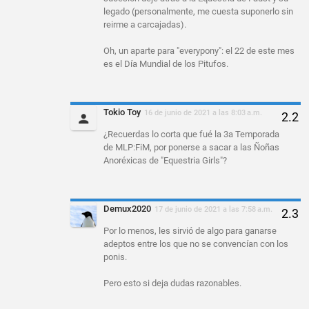
legado (personalmente, me cuesta suponerlo sin
reirme a carcajadas).
Oh, un aparte para "everypony": el 22 de este mes
es el Día Mundial de los Pitufos.
Tokio Toy
16 de junio de 2021 a las 8:03 a.m.
¿Recuerdas lo corta que fué la 3a Temporada
de MLP:FiM, por ponerse a sacar a las Ñoñas
Anoréxicas de "Equestria Girls"?
Demux2020
17 de junio de 2021 a las 7:58 a.m.
Por lo menos, les sirvió de algo para ganarse
adeptos entre los que no se convencían con los
ponis.
Pero esto si deja dudas razonables.