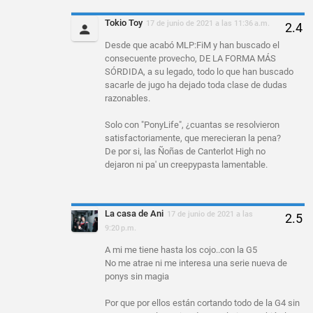
Tokio Toy
17 de junio de 2021 a las 11:36 a.m.
Desde que acabó MLP:FiM y han buscado el
consecuente provecho, DE LA FORMA MÁS
SÓRDIDA, a su legado, todo lo que han buscado
sacarle de jugo ha dejado toda clase de dudas
razonables.
Solo con "PonyLife", ¿cuantas se resolvieron
satisfactoriamente, que merecieran la pena?
De por si, las Ñoñas de Canterlot High no
dejaron ni pa' un creepypasta lamentable.
La casa de Ani
17 de junio de 2021 a las
9:20 p.m.
A mi me tiene hasta los cojo..con la G5
No me atrae ni me interesa una serie nueva de
ponys sin magia
Por que por ellos están cortando todo de la G4 sin