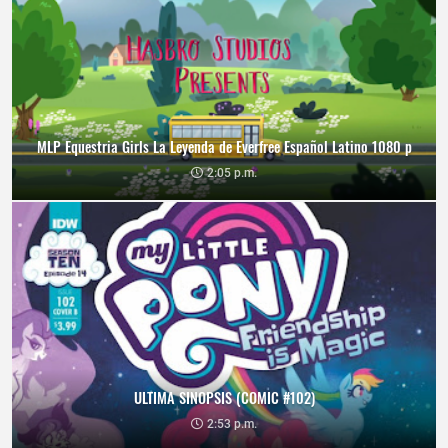
MLP Equestria Girls La Leyenda de Everfree Español Latino 1080 p
2:05 p.m.
ULTIMA SINOPSIS (COMIC #102)
2:53 p.m.