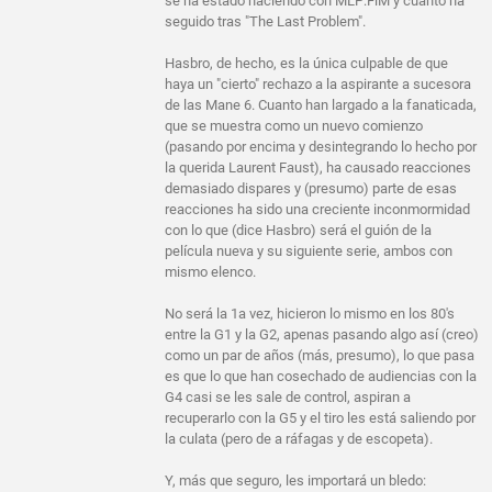
se ha estado haciendo con MLP:FiM y cuanto ha
seguido tras "The Last Problem".
Hasbro, de hecho, es la única culpable de que
haya un "cierto" rechazo a la aspirante a sucesora
de las Mane 6. Cuanto han largado a la fanaticada,
que se muestra como un nuevo comienzo
(pasando por encima y desintegrando lo hecho por
la querida Laurent Faust), ha causado reacciones
demasiado dispares y (presumo) parte de esas
reacciones ha sido una creciente inconmormidad
con lo que (dice Hasbro) será el guión de la
película nueva y su siguiente serie, ambos con
mismo elenco.
No será la 1a vez, hicieron lo mismo en los 80's
entre la G1 y la G2, apenas pasando algo así (creo)
como un par de años (más, presumo), lo que pasa
es que lo que han cosechado de audiencias con la
G4 casi se les sale de control, aspiran a
recuperarlo con la G5 y el tiro les está saliendo por
la culata (pero de a ráfagas y de escopeta).
Y, más que seguro, les importará un bledo: