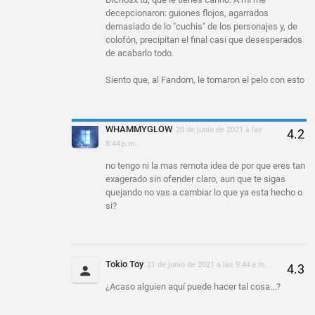
decepcionaron: guiones flojos, agarrados
demasiado de lo "cuchis" de los personajes y, de
colofón, precipitan el final casi que desesperados
de acabarlo todo.
Siento que, al Fandom, le tomaron el pelo con esto
WHAMMYGLOW
20 de junio de 2021 a las
8:44 p.m.
no tengo ni la mas remota idea de por que eres tan
exagerado sin ofender claro, aun que te sigas
quejando no vas a cambiar lo que ya esta hecho o
si?
Tokio Toy
21 de junio de 2021 a las 9:44 a.m.
¿Acaso alguien aquí puede hacer tal cosa...?