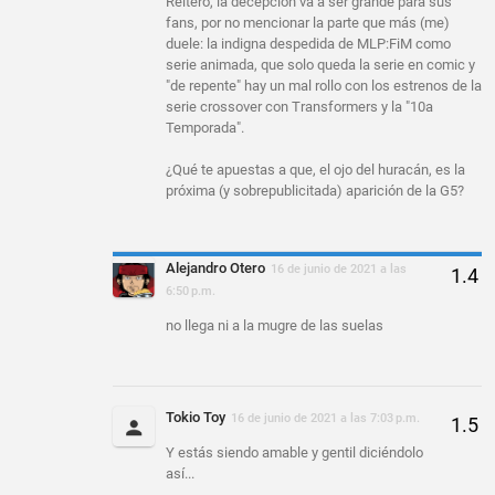
Reitero, la decepción va a ser grande para sus
fans, por no mencionar la parte que más (me)
duele: la indigna despedida de MLP:FiM como
serie animada, que solo queda la serie en comic y
"de repente" hay un mal rollo con los estrenos de la
serie crossover con Transformers y la "10a
Temporada".
¿Qué te apuestas a que, el ojo del huracán, es la
próxima (y sobrepublicitada) aparición de la G5?
Alejandro Otero
16 de junio de 2021 a las
6:50 p.m.
no llega ni a la mugre de las suelas
Tokio Toy
16 de junio de 2021 a las 7:03 p.m.
Y estás siendo amable y gentil diciéndolo
así...