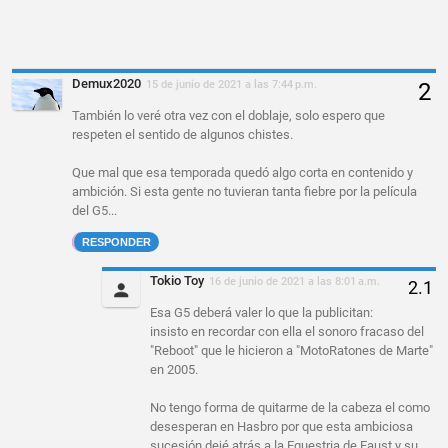
Demux2020
15 de junio de 2021 a las 7:44 p.m.
También lo veré otra vez con el doblaje, solo espero que
respeten el sentido de algunos chistes.
Que mal que esa temporada quedó algo corta en contenido y
ambición. Si esta gente no tuvieran tanta fiebre por la película
del G5...
RESPONDER
Tokio Toy
16 de junio de 2021 a las 8:01 a.m.
Esa G5 deberá valer lo que la publicitan:
insisto en recordar con ella el sonoro fracaso del
"Reboot" que le hicieron a "MotoRatones de Marte"
en 2005.
No tengo forma de quitarme de la cabeza el como
desesperan en Hasbro por que esta ambiciosa
sucesión dejé atrás a la Equestria de Faust y su