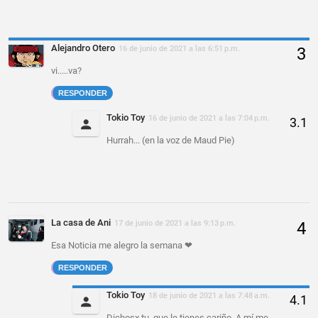
Alejandro Otero
16 de junio de 2021 a las 6:51 p.m.
vi.....va?
RESPONDER
Tokio Toy
16 de junio de 2021 a las 7:04 p.m.
Hurrah... (en la voz de Maud Pie)
La casa de Ani
17 de junio de 2021 a las 9:13 p.m.
Esa Noticia me alegro la semana ❤
RESPONDER
Tokio Toy
18 de junio de 2021 a las 7:48 a.m.
Dichosx tu, que le tienes cariño. A mí me