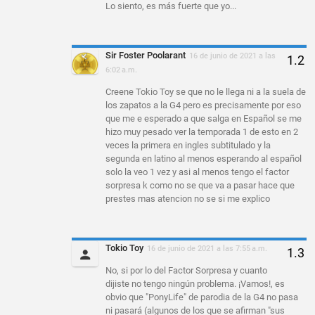
Lo siento, es más fuerte que yo...
Sir Foster Poolarant
16 de junio de 2021 a las
6:02 a.m.
Creene Tokio Toy se que no le llega ni a la suela de
los zapatos a la G4 pero es precisamente por eso
que me e esperado a que salga en Español se me
hizo muy pesado ver la temporada 1 de esto en 2
veces la primera en ingles subtitulado y la
segunda en latino al menos esperando al español
solo la veo 1 vez y asi al menos tengo el factor
sorpresa k como no se que va a pasar hace que
prestes mas atencion no se si me explico
Tokio Toy
16 de junio de 2021 a las 7:55 a.m.
No, si por lo del Factor Sorpresa y cuanto
dijiste no tengo ningún problema. ¡Vamos!, es
obvio que "PonyLife" de parodia de la G4 no pasa
ni pasará (algunos de los que se afirman "sus