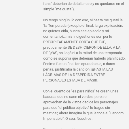
fans" deberían de detallar eso y no quedarse en el
simple "me gusta").
No tengo ningún lío con eso, si hasta me gustó la
1a Temporada (excepto el final, larga explicación,
no quieres oirla, busca ese episodio y mi
comentario)... mis indigestiones son por lo
PRECIPITADAMENTE CORTA QUE FUÉ,
practicamente SE DESHICIERON DE ELLA, A LA
DE "¡YA!", no llegó ni a la mitad de una temporada
como se suponía que deberían haberlo planificado.
Encima fue un final tan apurado que, a duras
penas, justificaba la canción: ¡¡¡HASTA LAS
LÁGRIMAS DE LA DESPEDIDA ENTRE
PERSONAJES ESTABA DE MÁS!!!.
Con el cuento de "es para niños" te crean unas
basuras que no caen ni verdes, pero se
aprovechan de la vistosidad de los personajes
para que "el público objetivo" lo trague sin
masticar, ahora imagina la que le toca al "Fandom
Impensable". O sea, Nosotros.