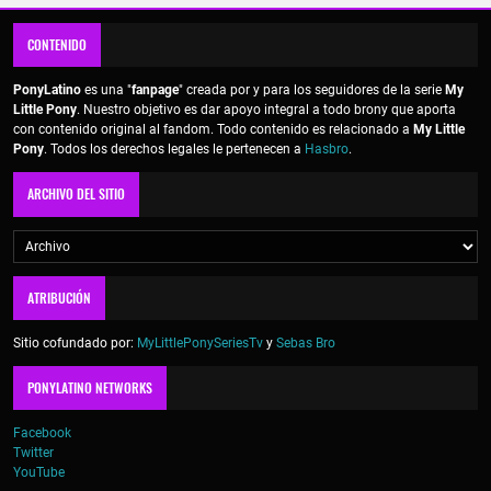
CONTENIDO
PonyLatino
es una "
fanpage
" creada por y para los seguidores de la serie
My
Little Pony
. Nuestro objetivo es dar apoyo integral a todo brony que aporta
con contenido original al fandom. Todo contenido es relacionado a
My Little
Pony
. Todos los derechos legales le pertenecen a
Hasbro
.
ARCHIVO DEL SITIO
ATRIBUCIÓN
Sitio cofundado por:
MyLittlePonySeriesTv
y
Sebas Bro
PONYLATINO NETWORKS
Facebook
Twitter
YouTube