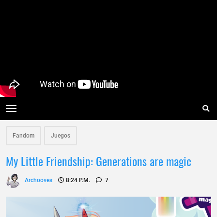
Fandom
Juegos
My Little Friendship: Generations are magic
Archooves
8:24 P.m.
7