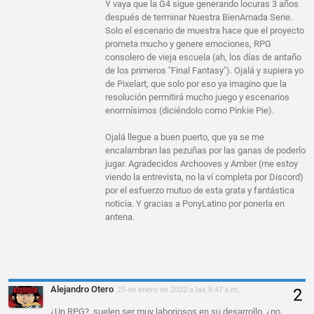
Y vaya que la G4 sigue generando locuras 3 años
después de terminar Nuestra BienAmada Serie.
Solo el escenario de muestra hace que el proyecto
prometa mucho y genere emociones, RPG
consolero de vieja escuela (ah, los días de antaño
de los primeros "Final Fantasy"). Ojalá y supiera yo
de Pixelart, que solo por eso ya imagino que la
resolución permitirá mucho juego y escenarios
enormísimos (diciéndolo como Pinkie Pie).
Ojalá llegue a buen puerto, que ya se me
encalambran las pezuñas por las ganas de poderlo
jugar. Agradecidos Archooves y Amber (me estoy
viendo la entrevista, no la ví completa por Discord)
por el esfuerzo mutuo de esta grata y fantástica
noticia. Y gracias a PonyLatino por ponerla en
antena.
Alejandro Otero
25 de enero de 2022 a las 8:47 a.m.
¿Un RPG?, suelen ser muy laboriosos en su desarrollo, ¿no