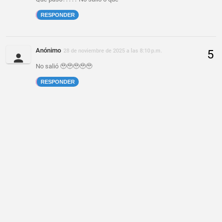
RESPONDER
Anónimo
28 de noviembre de 2025 a las 8:10 p.m.
No salió 🥹🥹🥹🥹🥹
RESPONDER