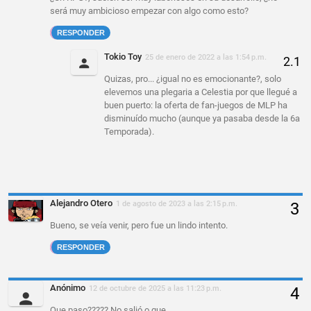
será muy ambicioso empezar con algo como esto?
RESPONDER
Tokio Toy
25 de enero de 2022 a las 1:54 p.m.
Quizas, pro... ¿igual no es emocionante?, solo
elevemos una plegaria a Celestia por que llegué a
buen puerto: la oferta de fan-juegos de MLP ha
disminuído mucho (aunque ya pasaba desde la 6a
Temporada).
Alejandro Otero
1 de agosto de 2023 a las 2:15 p.m.
Bueno, se veía venir, pero fue un lindo intento.
RESPONDER
Anónimo
12 de octubre de 2025 a las 11:23 p.m.
Que paso????? No salió o que