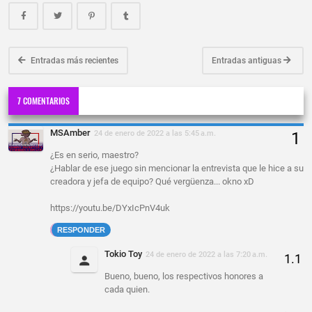
Entradas más recientes
Entradas antiguas
7 COMENTARIOS
MSAmber
24 de enero de 2022 a las 5:45 a.m.
¿Es en serio, maestro?
¿Hablar de ese juego sin mencionar la entrevista que le hice a su
creadora y jefa de equipo? Qué vergüenza... okno xD
https://youtu.be/DYxIcPnV4uk
RESPONDER
Tokio Toy
24 de enero de 2022 a las 7:20 a.m.
Bueno, bueno, los respectivos honores a
cada quien.