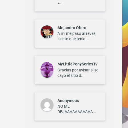
v...
Alejandro Otero
A mi me paso al revez,
siento que tenia ...
MyLittlePonySeriesTv
Gracias por avisar si se
cayó el sitio d...
Anonymous
NO ME
DEJAAAAAAAAAAA...