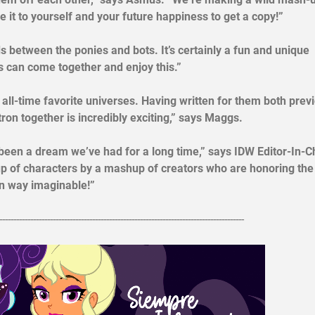
e it to yourself and your future happiness to get a copy!”
s between the ponies and bots. It’s certainly a fun and unique
es can come together and enjoy this.”
ime favorite universes. Having written for them both previ
tron together is incredibly exciting,” says Maggs.
a dream we’ve had for a long time,” says IDW Editor-In-C
hup of characters by a mashup of creators who are honoring the
un way imaginable!”
---------------------------------------------------------------------------------------