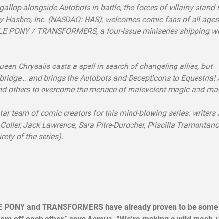
llop alongside Autobots in battle, the forces of villainy stand 
 Hasbro, Inc. (NASDAQ: HAS), welcomes comic fans of all ages
TTLE PONY / TRANSFORMERS, a four-issue miniseries shipping we
Chrysalis casts a spell in search of changeling allies, but
ebridge… and brings the Autobots and Decepticons to Equestria! 
e, and others to overcome the menace of malevolent magic and ma
team of comic creators for this mind-blowing series: writers
oller, Jack Lawrence, Sara Pitre-Durocher, Priscilla Tramontano
ety of the series).
ITTLE PONY and TRANSFORMERS have already proven to be some 
y them off each other,” says Asmus. “We’re making a wild mash-