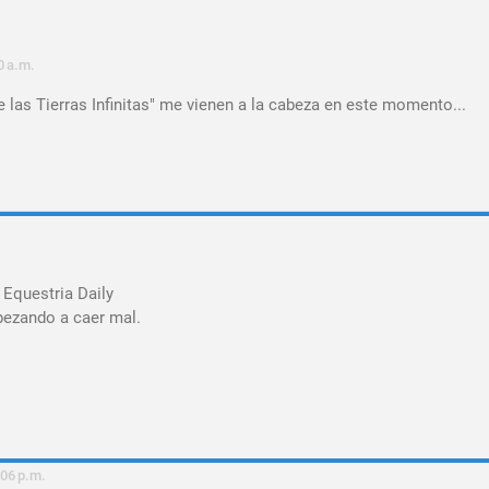
0 a.m.
 las Tierras Infinitas" me vienen a la cabeza en este momento...
 Equestria Daily
pezando a caer mal.
:06 p.m.