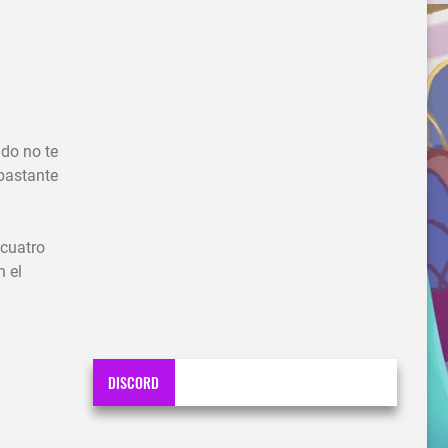
ado no te
 bastante
 cuatro
n el
DISCORD