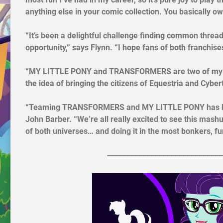
anything else in your comic collection. You basically ow
“It’s been a delightful challenge finding common thread
opportunity,” says Flynn. “I hope fans of both franchis
“MY LITTLE PONY and TRANSFORMERS are two of my all-t
the idea of bringing the citizens of Equestria and Cyber
“Teaming TRANSFORMERS and MY LITTLE PONY has been 
John Barber. “We’re all really excited to see this mas
of both universes… and doing it in the most bonkers, f
----------------------------------------------------------