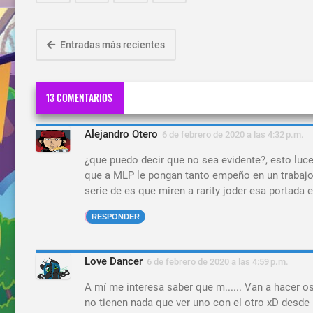
Entradas más recientes
13 COMENTARIOS
Alejandro Otero
6 de febrero de 2020 a las 4:32 p.m.
¿que puedo decir que no sea evidente?, esto luc
que a MLP le pongan tanto empeño en un trabajo o
serie de es que miren a rarity joder esa portada e
RESPONDER
Love Dancer
6 de febrero de 2020 a las 4:59 p.m.
A mí me interesa saber que m...... Van a hacer 
no tienen nada que ver uno con el otro xD desde 