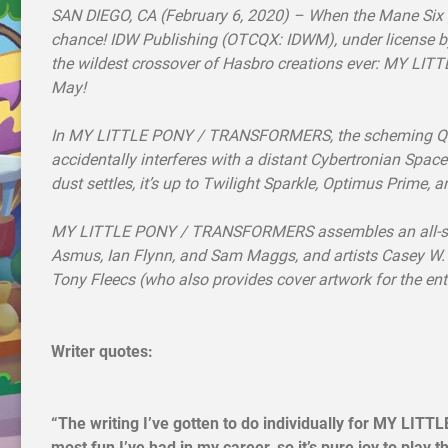
SAN DIEGO, CA (February 6, 2020) – When the Mane Six ga
chance! IDW Publishing (OTCQX: IDWM), under license by
the wildest crossover of Hasbro creations ever: MY LI
May!
In MY LITTLE PONY / TRANSFORMERS, the scheming Queen 
accidentally interferes with a distant Cybertronian Spac
dust settles, it’s up to Twilight Sparkle, Optimus Prim
MY LITTLE PONY / TRANSFORMERS assembles an all-star 
Asmus, Ian Flynn, and Sam Maggs, and artists Casey W. C
Tony Fleecs (who also provides cover artwork for the entir
Writer quotes:
“The writing I’ve gotten to do individually for MY L
most fun I’ve had in my career, so it’s pure joy to pla