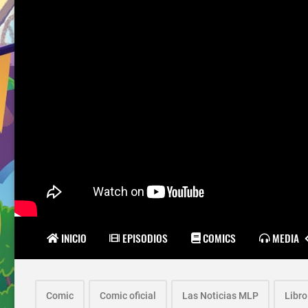
INICIO
EPISODIOS
COMICS
MEDIA
Comic
Comic oficial
Las Noticias MLP
Libro