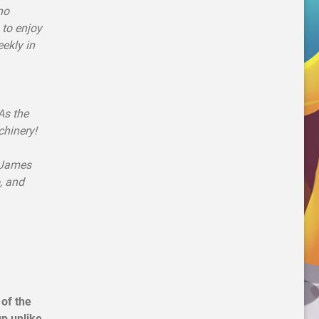
no
 to enjoy
ekly in
As the
chinery!
 James
, and
of the
up unlike