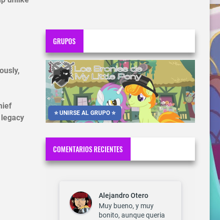
GRUPOS
ously,
hief
⭐ UNIRSE AL GRUPO ⭐
 legacy
COMENTARIOS RECIENTES
Alejandro Otero
Muy bueno, y muy
bonito, aunque queria