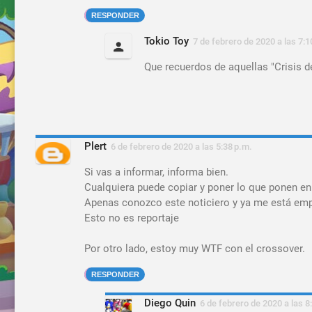
RESPONDER
Tokio Toy
7 de febrero de 2020 a las 7:1
Que recuerdos de aquellas "Crisis de
Plert
6 de febrero de 2020 a las 5:38 p.m.
Si vas a informar, informa bien.
Cualquiera puede copiar y poner lo que ponen en
Apenas conozco este noticiero y ya me está em
Esto no es reportaje
Por otro lado, estoy muy WTF con el crossover.
RESPONDER
Diego Quin
6 de febrero de 2020 a las 8