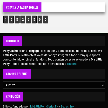
VISTAS A LA PÁGINA TOTALES
1
5
5
2
6
5
9
0
CONTENIDO
PonyLatino
es una "
fanpage
" creada por y para los seguidores de la serie
My
Little Pony
. Nuestro objetivo es dar apoyo integral a todo brony que aporta
con contenido original al fandom. Todo contenido es relacionado a
My Little
Pony
. Todos los derechos legales le pertenecen a
Hasbro
.
ARCHIVO DEL SITIO
ATRIBUCIÓN
Sitio cofundado por:
MyLittlePonySeriesTv
y
Sebas Bro